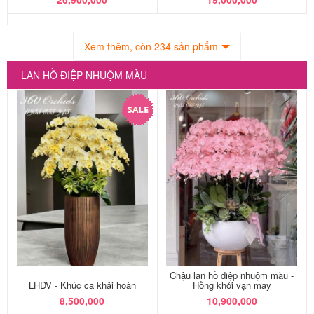
Xem thêm, còn 234 sản phẩm
LAN HỒ ĐIỆP NHUỘM MÀU
Chậu lan hồ điệp nhuộm màu -
LHDV - Khúc ca khải hoàn
Hồng khởi vạn may
8,500,000
10,900,000