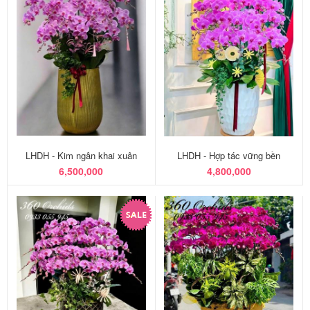
LHDH - Kim ngân khai xuân
LHDH - Hợp tác vững bền
6,500,000
4,800,000