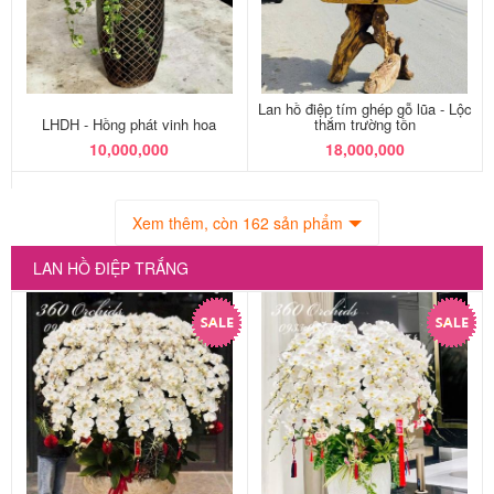
Lan hồ điệp tím ghép gỗ lũa - Lộc
LHDH - Hồng phát vinh hoa
thắm trường tồn
10,000,000
18,000,000
Xem thêm, còn 162 sản phẩm
LAN HỒ ĐIỆP TRẮNG