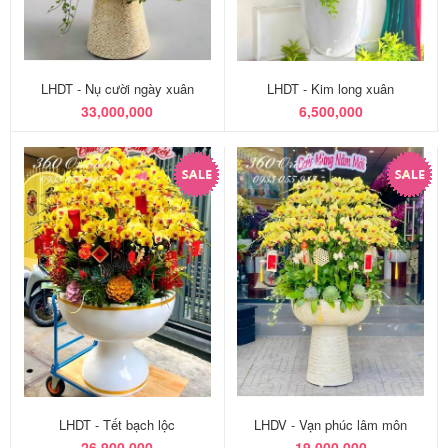
LHDT - Nụ cười ngày xuân
LHDT - Kim long xuân
33,000,000
6,500,000
LHDT - Tết bạch lộc
LHDV - Vạn phúc lâm môn
26,900,000
19,000,000