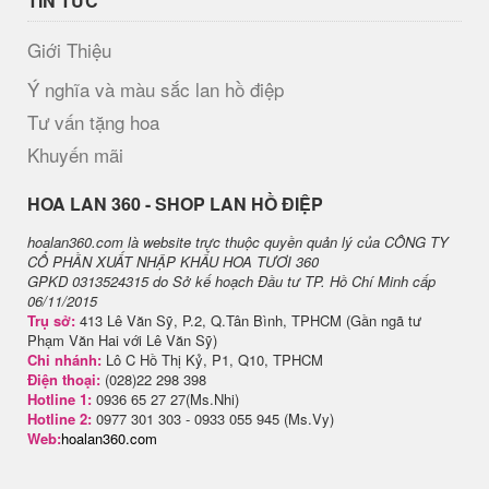
TIN TỨC
Giới Thiệu
Ý nghĩa và màu sắc lan hồ điệp
Tư vấn tặng hoa
Khuyến mãi
H​OA LAN 360 - SHOP LAN HỒ ĐIỆP
hoalan360.com là website trực thuộc quyền quản lý của CÔNG TY
CỔ PHẦN XUẤT NHẬP KHẨU HOA TƯƠI 360
GPKD 0313524315 do Sở kế hoạch Đầu tư TP. Hồ Chí Minh cấp
06/11/2015
Trụ sở:
413 Lê Văn Sỹ, P.2, Q.Tân Bình, TPHCM (Gần ngã tư
Phạm Văn Hai với Lê Văn Sỹ)
Chi nhánh:
Lô C Hồ Thị Kỷ, P1, Q10, TPHCM
Điện thoại:
(028)22 298 398
Hotline 1:
0936 65 27 27(Ms.Nhi)
Hotline 2:
0977 301 303 - 0933 055 945 (Ms.Vy)
Web:
hoalan360.com