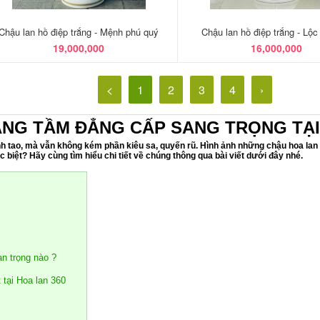
Chậu lan hồ điệp trắng - Mệnh phú quý
Chậu lan hồ điệp trắng - Lộc 
19,000,000
16,000,000
<
1
2
3
4
›
ÂNG TẦM ĐẲNG CẤP SANG TRỌNG TẠI
nh tao, mà vẫn không kém phần kiêu sa, quyến rũ. Hình ảnh những chậu hoa lan h
c biệt? Hãy cùng tìm hiểu chi tiết về chúng thông qua bài viết dưới đây nhé.
an trọng nào ?
 tại Hoa lan 360