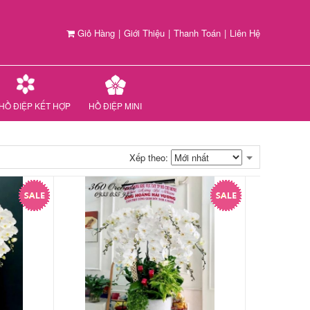
Giỏ Hàng
|
Giới Thiệu
|
Thanh Toán
|
Liên Hệ
HỒ ĐIỆP KẾT HỢP
HỒ ĐIỆP MINI
Xếp theo: