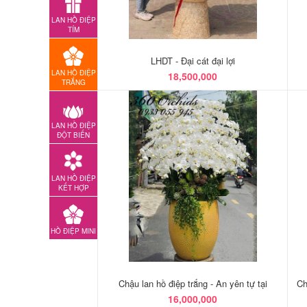
LAN HỒ ĐIỆP
TÍM
LHDT - Đại cát đại lợi
LAN HỒ ĐIỆP
18,500,000
TRẮNG
LAN HỒ ĐIỆP
ĐỘT BIẾN
LAN HỒ ĐIỆP
KẾT HỢP
HỒ ĐIỆP MINI
Chậu lan hồ điệp trắng - An yên tự tại
Ch
16,000,000