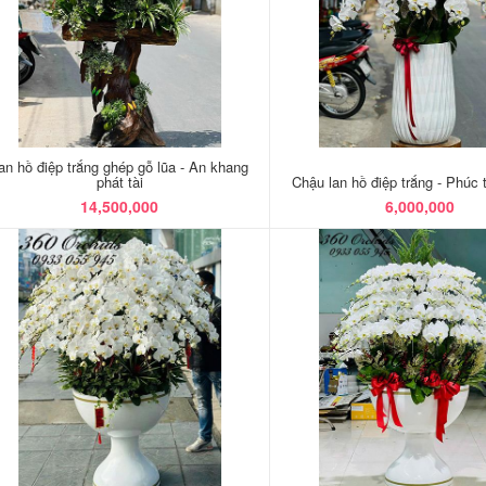
an hồ điệp trắng ghép gỗ lũa - An khang
phát tài
Chậu lan hồ điệp trắng - Phúc t
14,500,000
6,000,000