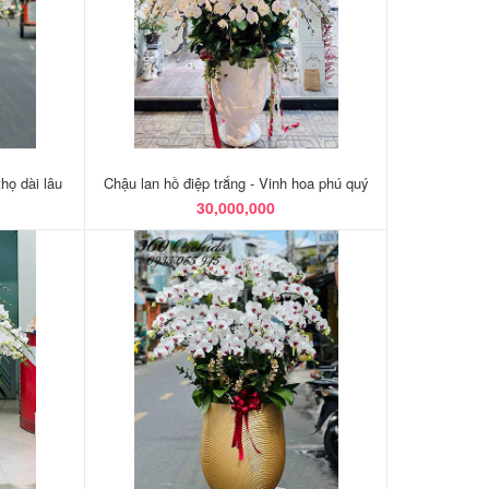
họ dài lâu
Chậu lan hồ điệp trắng - Vinh hoa phú quý
30,000,000