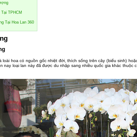
Lượng
Rẻ Tại TPHCM
ng Tại Hoa Lan 360
ắng
ng
là loài hoa có nguồn gốc nhiệt đới, thích sống trên cây (biểu sinh) ho
 nay loại lan này đã được du nhập sang nhiều quốc gia khác thuộc ch