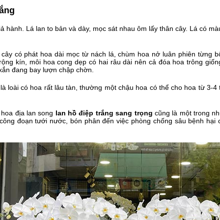
rắng
iả hành. Lá lan to bản và dày, mọc sát nhau ôm lấy thân cây. Lá có 
 cây có phát hoa dài mọc từ nách lá, chùm hoa nở luân phiên từng bô
 xoè rộng kín, môi hoa cong dẹp có hai râu dài nên cả đóa hoa trông
xắn đang bay lượn chập chờn.
p
là loài có hoa rất lâu tàn, thường một chậu hoa có thể cho hoa từ 3-4
hoa địa lan song
lan hồ điệp trắng sang trọng
cũng là một trong nh
công đoạn tưới nước, bón phân đến việc phòng chống sâu bệnh hại c