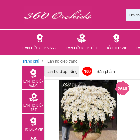
Tìm nh
LAN HỒ ĐIỆP VÀNG
LAN HỒ ĐIỆP TẾT
HỒ ĐIỆP VIP
LA
Trang chủ
Lan hồ điệp trắng
Lan hồ điệp trắng
100
Sản phẩm
LAN HỒ ĐIỆP
VÀNG
LAN HỒ ĐIỆP
TẾT
HỒ ĐIỆP VIP