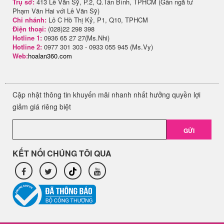
Trụ sở:
413 Lê Văn Sỹ, P.2, Q.Tân Bình, TPHCM (Gần ngã tư
Phạm Văn Hai với Lê Văn Sỹ)
Chi nhánh:
Lô C Hồ Thị Kỷ, P1, Q10, TPHCM
Điện thoại:
(028)22 298 398
Hotline 1:
0936 65 27 27(Ms.Nhi)
Hotline 2:
0977 301 303 - 0933 055 945 (Ms.Vy)
Web:
hoalan360.com
Cập nhật thông tin khuyến mãi nhanh nhất hưởng quyền lợi
giảm giá riêng biệt
GỬI
KẾT NỐI CHÚNG TÔI QUA