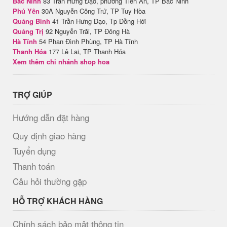
Bắc Ninh
83 Trần Hưng Đạo, phường Tiền An, TP Bắc Ninh
Phú Yên
30A Nguyễn Công Trứ, TP Tuy Hòa
Quảng Bình
41 Trần Hưng Đạo, Tp Đồng Hới
Quảng Trị
92 Nguyễn Trãi, TP Đông Hà
Hà Tĩnh
54 Phan Đình Phùng, TP Hà Tĩnh
Thanh Hóa
177 Lê Lai, TP Thanh Hóa
Xem thêm chi nhánh shop hoa
TRỢ GIÚP
Hướng dẫn đặt hàng
Quy định giao hàng
Tuyển dụng
Thanh toán
Câu hỏi thường gặp
HỖ TRỢ KHÁCH HÀNG
Chính sách bảo mật thông tin