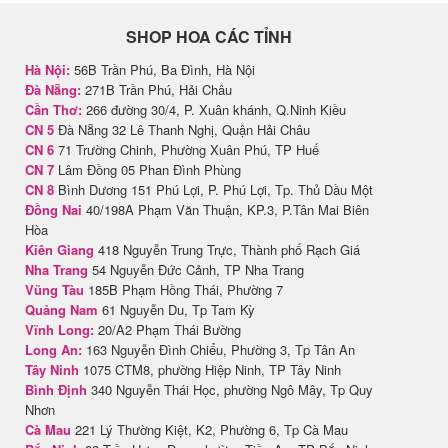
SHOP HOA CÁC TỈNH
Hà Nội:
56B Trần Phú, Ba Đình, Hà Nội
Đà Nẵng:
271B Trần Phú, Hải Châu
Cần Thơ:
266 đường 30/4, P. Xuân khánh, Q.Ninh Kiều
CN 5
Đà Nẵng 32 Lê Thanh Nghị, Quận Hải Châu
CN 6
71 Trường Chinh, Phường Xuân Phú, TP Huế
CN 7
Lâm Đồng 05 Phan Đình Phùng
CN 8
Bình Dương 151 Phú Lợi, P. Phú Lợi, Tp. Thủ Dầu Một
Đồng Nai
40/198A Phạm Văn Thuận, KP.3, P.Tân Mai Biên
Hòa
Kiên Giang
418 Nguyễn Trung Trực, Thành phố Rạch Giá
Nha Trang
54 Nguyễn Đức Cảnh, TP Nha Trang
Vũng Tàu
185B Phạm Hồng Thái, Phường 7
Quảng Nam
61 Nguyễn Du, Tp Tam Kỳ
Vĩnh Long:
20/A2 Phạm Thái Bường
Long An:
163 Nguyễn Đình Chiểu, Phường 3, Tp Tân An
Tây Ninh
1075 CTM8, phường Hiệp Ninh, TP Tây Ninh
Bình Định
340 Nguyễn Thái Học, phường Ngô Mây, Tp Quy
Nhơn
Cà Mau
221 Lý Thường Kiệt, K2, Phường 6, Tp Cà Mau