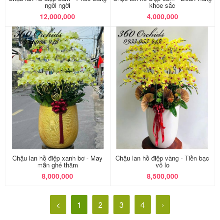
ngời ngời
khoe sắc
12,000,000
4,000,000
Chậu lan hồ điệp xanh bơ - May
Chậu lan hồ điệp vàng - Tiền bạc
mắn ghé thăm
vô lo
8,000,000
8,500,000
<
1
2
3
4
›