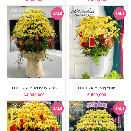
LHDT - Nụ cười ngày xuân
LHDT - Kim long xuân
33,000,000
6,500,000