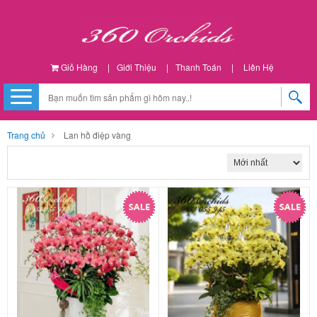
Giỏ Hàng
|
Giới Thiệu
|
Thanh Toán
|
Liên Hệ
Trang chủ
Lan hồ điệp vàng