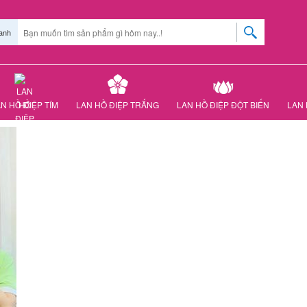
anh
N HỒ ĐIỆP TÍM
LAN HỒ ĐIỆP TRẮNG
LAN HỒ ĐIỆP ĐỘT BIẾN
LAN 