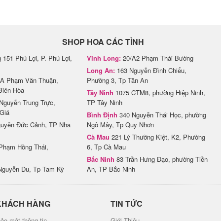
SHOP HOA CÁC TỈNH
151 Phú Lợi, P. Phú Lợi,
Vĩnh Long:
20/A2 Phạm Thái Bường
Long An:
163 Nguyễn Đình Chiểu,
A Phạm Văn Thuận,
Phường 3, Tp Tân An
Biên Hòa
Tây Ninh
1075 CTM8, phường Hiệp Ninh,
Nguyễn Trung Trực,
TP Tây Ninh
Giá
Bình Định
340 Nguyễn Thái Học, phường
uyễn Đức Cảnh, TP Nha
Ngô Mây, Tp Quy Nhơn
Cà Mau
221 Lý Thường Kiệt, K2, Phường
Phạm Hồng Thái,
6, Tp Cà Mau
Bắc Ninh
83 Trần Hưng Đạo, phường Tiền
Nguyễn Du, Tp Tam Kỳ
An, TP Bắc Ninh
KHÁCH HÀNG
TIN TỨC
ảo mật thông tin
Giới Thiệu