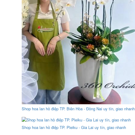
Shop hoa lan hồ điệp TP. Biên Hòa - Đồng Nai uy tín, giao nhanh
Shop hoa lan hồ điệp TP. Pleiku - Gia Lai uy tín, giao nhanh