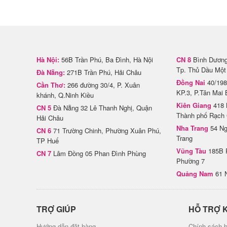
Hà Nội:
56B Trần Phú, Ba Đình, Hà Nội
CN 8
Bình Dương 
Tp. Thủ Dầu Một
Đà Nẵng:
271B Trần Phú, Hải Châu
Đồng Nai
40/198
Cần Thơ:
266 đường 30/4, P. Xuân
KP.3, P.Tân Mai 
khánh, Q.Ninh Kiều
Kiên Giang
418 
CN 5
Đà Nẵng 32 Lê Thanh Nghị, Quận
Thành phố Rạch 
Hải Châu
Nha Trang
54 Ng
CN 6
71 Trường Chinh, Phường Xuân Phú,
Trang
TP Huế
Vũng Tàu
185B 
CN 7
Lâm Đồng 05 Phan Đình Phùng
Phường 7
Quảng Nam
61 
TRỢ GIÚP
HỖ TRỢ 
Hướng dẫn đặt hàng
Chính sách b