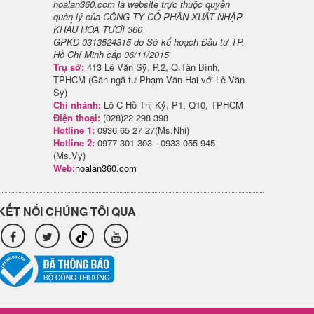
hoalan360.com là website trực thuộc quyền
quản lý của CÔNG TY CỔ PHẦN XUẤT NHẬP
KHẨU HOA TƯƠI 360
GPKD 0313524315 do Sở kế hoạch Đầu tư TP.
Hồ Chí Minh cấp 06/11/2015
Trụ sở:
413 Lê Văn Sỹ, P.2, Q.Tân Bình,
TPHCM (Gần ngã tư Phạm Văn Hai với Lê Văn
Sỹ)
Chi nhánh:
Lô C Hồ Thị Kỷ, P1, Q10, TPHCM
Điện thoại:
(028)22 298 398
Hotline 1:
0936 65 27 27(Ms.Nhi)
Hotline 2:
0977 301 303 - 0933 055 945
(Ms.Vy)
Web:
hoalan360.com
KẾT NỐI CHÚNG TÔI QUA