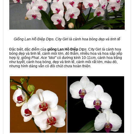
Giống Lan Hồ Điệp Dtps. City Girl là cánh hoa bóng đẹp và tinh tế
Đặc biệt, đặc điểm của
giống Lan Hồ Điệp
Dtps
. City Girl là cánh hoa
bóng đẹp và tinh tế, cánh môi lớn, đỏ thắm, nhiều hoa và hoa sắp xếp
hợp lý, giống
Phal
.
Ace “Idol”
có đường kính 10-11cm, cánh hoa trắng
như tuyết, cánh hoa bóng, đẹp và tinh tế, cánh môi rất lớn, màu đỏ,
nhưng hình dáng vẫn có đôi chút chưa hoàn thiện.