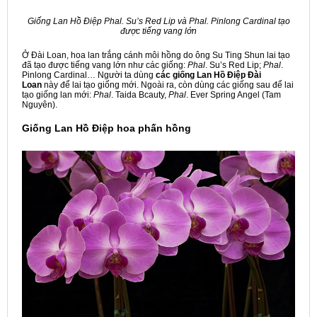
Giống Lan Hồ Điệp Phal. Su’s Red Lip và Phal. Pinlong Cardinal tạo
được tiếng vang lớn
Ở Đài Loan, hoa lan trắng cánh môi hồng do ông Su Ting Shun lai tạo
đã tạo được tiếng vang lớn như các giống:
Phal
. Su’s Red Lip;
Phal
.
Pinlong Cardinal… Người ta dùng
các giống Lan Hồ Điệp Đài
Loan
này để lai tạo giống mới. Ngoài ra, còn dùng các giống sau để lai
tạo giống lan mới:
Phal
. Taida Bcauty,
Phal
. Ever Spring Angel (Tam
Nguyên).
Giống Lan Hồ Điệp hoa phấn hồng