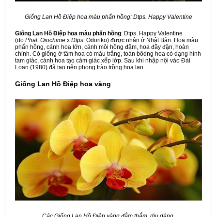
Giống Lan Hồ Điệp hoa màu phấn hồng: Dtps. Happy Valentine
Giống Lan Hồ Điệp hoa màu phấn hồng
: Dtps. Happy Valentine
(do
Phal. Oiochime
x
Dtps
. Odoriko) được nhân ở Nhật Bản. Hoa màu
phấn hồng, cánh hoa lớn, cánh môi hồng đậm, hoa đầy đặn, hoàn
chỉnh. Có giống ở tâm hoa có màu trắng, toàn bôdng hoa có dạng hình
tam giác, cánh hoa tạo cảm giác xếp lớp. Sau khi nhập nội vào Đài
Loan (1980) đã tạo nên phong trào trồng hoa lan.
Giống
Lan Hồ Điệp
hoa vàng
Các Giống Lan Hồ Điệp vàng đằm thắm, dịu dàng