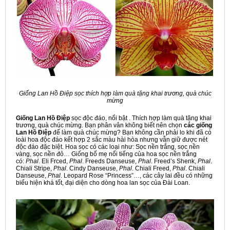
Giống Lan Hồ Điệp sọc thích hợp làm quà tặng khai trương, quà chúc
mừng
Giống Lan
Hồ Điệp
sọc độc đáo, nổi bật . Thích hợp làm quà tặng khai
trương, quà chúc mừng. Bạn phân vân không biết nên chọn
các giống
Lan Hồ Điệp
để làm quà chúc mừng? Bạn không cần phải lo khi đã có
loài hoa độc đáo kết hợp 2 sắc màu hài hòa nhưng vẫn giữ được nét
độc đáo đặc biệt. Hoa sọc có các loại như: Sọc nền trắng, sọc nền
vàng, sọc nền đỏ… Giống bố mẹ nổi tiếng của hoa sọc nền trắng
có:
Phal
. Eli Frced,
Phal
. Freeds Danseuse,
Phal
. Freed’s Shenk,
Phal
.
Chiali Stripe,
Phal
. Cindy Danseuse,
Phal
. Chiali Freed,
Phal
. Chiali
Danseuse,
Phal
. Leopard Rose “Princess”…, các cây lai đều có những
biểu hiện khá tốt, đại diện cho dòng hoa lan sọc của Đài Loan.