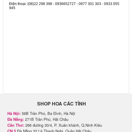
Điện thoại: (08)22 298 398 - 0936652727 - 0977 301 303 - 0933 055
945
SHOP HOA CÁC TỈNH
Hà Nội:
56B Trần Phú, Ba Đình, Hà Nội
Đà Nẵng:
271B Trần Phú, Hải Châu
Cần Thơ:
266 đường 30/4, P. Xuân khánh, Q.Ninh Kiều
CN 5
Đà Nẵng 32 Lê Thanh Nghị, Quận Hải Châu