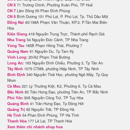
CN 6
71 Trường Chinh, Phường Xuân Phú, TP Huế
CN 7
Lâm Đồng 05 Phan Đình Phùng
CN 8
Bình Dương 151 Phú Lợi, P. Phú Lợi, Tp. Thủ Dầu Một
Đồng Nai
40/198A Phạm Văn Thuận, KP.3, P.Tân Mai Biên
Hòa
Kiên Giang
418 Nguyễn Trung Trực, Thành phố Rạch Giá
Nha Trang
54 Nguyễn Đức Cảnh, TP Nha Trang
Vũng Tàu
185B Phạm Hồng Thái, Phường 7
Quảng Nam
61 Nguyễn Du, Tp Tam Kỳ
Vĩnh Long:
20/A2 Phạm Thái Bường
Long An:
163 Nguyễn Đình Chiểu, Phường 3, Tp Tân An
Tây Ninh
1075 CTM8, phường Hiệp Ninh, TP Tây Ninh
Bình Định
340 Nguyễn Thái Học, phường Ngô Mây, Tp Quy
Nhơn
Cà Mau
221 Lý Thường Kiệt, K2, Phường 6, Tp Cà Mau
Bắc Ninh
83 Trần Hưng Đạo, phường Tiền An, TP Bắc Ninh
Phú Yên
30A Nguyễn Công Trứ, TP Tuy Hòa
Quảng Bình
41 Trần Hưng Đạo, Tp Đồng Hới
Quảng Trị
92 Nguyễn Trãi, TP Đông Hà
Hà Tĩnh
54 Phan Đình Phùng, TP Hà Tĩnh
Thanh Hóa
177 Lê Lai, TP Thanh Hóa
Xem thêm chi nhánh shop hoa