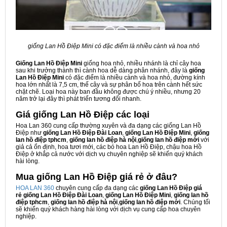
giống Lan Hồ Điệp Mini có đặc điểm là nhiều cành và hoa nhỏ
Giống Lan Hồ Điệp Mini
giống hoa nhỏ, nhiều nhánh là chỉ cây hoa
sau khi trưởng thành thì cành hoa dễ dàng phân nhánh, đây là
giống
Lan Hồ Điệp Mini
có đặc điểm là nhiều cành và hoa nhỏ, đường kính
hoa lớn nhất là 7,5 cm, thế cây và sự phân bố hoa trên cành hết sức
chặt chẽ. Loại hoa này ban đầu không được chú ý nhiều, nhưng 20
năm trở lại đây thì phát triển tương đối nhanh.
Giá giống Lan Hồ Điệp các loại
Hoa Lan 360 cung cấp thường xuyên và đa dạng các giống Lan Hồ
Điệp như
giống Lan Hồ Điệp Đài Loan
,
giống Lan Hồ Điệp Mini
,
giống
lan hồ điệp tphcm
,
giống lan hồ điệp hà nội
,
giống lan hồ điệp mới
với
giả cả ổn định, hoa tươi mới, các bó hoa Lan Hồ Điệp, chậu hoa Hồ
Điệp ở khắp cả nước với dịch vụ chuyên nghiệp sẽ khiến quý khách
hài lòng.
Mua giống Lan Hồ Điệp giá rẻ ở đâu?
HOA LAN 360
chuyên cung cấp đa dạng các
giống Lan Hồ Điệp giá
rẻ
giống Lan Hồ Điệp Đài Loan
,
giống Lan Hồ Điệp Mini
,
giống lan hồ
điệp tphcm
,
giống lan hồ điệp hà nội
,
giống lan hồ điệp mới
. Chúng tối
sẽ khiến quý khách hàng hài lòng với dịch vụ cung cấp hoa chuyên
nghiệp.