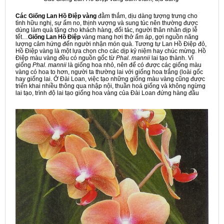
Các Giống
Lan
Hồ Điệp
vàng
đằm thắm, dịu dàng tượng trưng cho
tình hữu nghị, sự ấm no, thịnh vượng và sung túc nên thường được
dùng làm quà tặng cho khách hàng, đối tác, người thân nhân dịp lễ
tết…
Giống Lan
Hồ Điệp
vàng mang hơi thở ấm áp, gợi nguồn năng
lượng cảm hứng đến người nhận món quà. Tương tự Lan Hồ Điệp đỏ,
Hồ Điệp vàng là một lựa chọn cho các dịp kỷ niệm hay chúc mừng. Hồ
Điệp màu vàng đều có nguồn gốc từ
Phal. mannii
lai tạo thành. Vì
giống
Phal. mannii
là giống hoa nhỏ, nên để có được các giống màu
vàng có hoa to hơn, người ta thường lai với giống hoa trắng (loài gốc
hay giống lai. Ở Đài Loan, việc tạo những giống màu vàng cũng được
triển khai nhiều thông qua nhập nội, thuần hoá giống và không ngừng
lai tạo, trình độ lai tạo giống hoa vàng của Đài Loan đứng hàng đầu