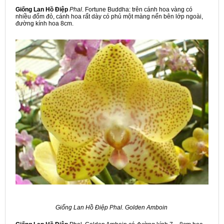
Giống Lan Hồ Điệp
Phal
. Fortune Buddha: trên cánh hoa vàng có
nhiều đốm đỏ, cánh hoa rất dày có phủ một màng nến bên lớp ngoài,
đường kính hoa 8cm.
Giống Lan Hồ Điệp Phal. Golden Amboin