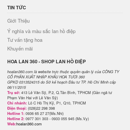
TIN TỨC
Giới Thiệu
Ý nghĩa và màu sắc lan hồ điệp
Tư vấn tặng hoa
Khuyến mãi
H​OA LAN 360 - SHOP LAN HỒ ĐIỆP
hoalan360.com là website trực thuộc quyền quản lý của CÔNG TY
CỔ PHẦN XUẤT NHẬP KHẨU HOA TƯƠI 360
GPKD 0313524315 do Sở kế hoạch Đầu tư TP. Hồ Chí Minh cấp
06/11/2015
Trụ sở:
413 Lê Văn Sỹ, P.2, Q.Tân Bình, TPHCM (Gần ngã tư
Phạm Văn Hai với Lê Văn Sỹ)
Chi nhánh:
Lô C Hồ Thị Kỷ, P1, Q10, TPHCM
Điện thoại:
(028)22 298 398
Hotline 1:
0936 65 27 27(Ms.Nhi)
Hotline 2:
0977 301 303 - 0933 055 945 (Ms.Vy)
Web:
hoalan360.com