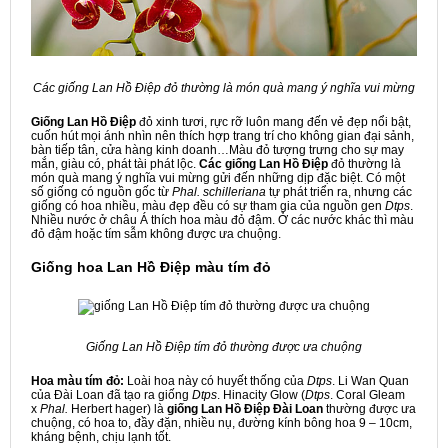
Các giống Lan Hồ Điệp đỏ thường là món quà mang ý nghĩa vui mừng
Giống
Lan
Hồ Điệp
đỏ xinh tươi, rực rỡ luôn mang đến vẻ đẹp nổi bật,
cuốn hút mọi ánh nhìn nên thích hợp trang trí cho không gian đại sảnh,
bàn tiếp tân, cửa hàng kinh doanh…Màu đỏ tượng trưng cho sự may
mắn, giàu có, phát tài phát lộc.
Các giống Lan Hồ Điệp
đỏ thường là
món quà mang ý nghĩa vui mừng gửi đến những dịp đặc biệt. Có một
số giống có nguồn gốc từ
Phal. schilleriana
tự phát triển ra, nhưng các
giống có hoa nhiều, màu đẹp đều có sự tham gia của nguồn gen
Dtps
.
Nhiều nước ở châu Á thích hoa màu đỏ đậm. Ở các nước khác thì màu
đỏ đậm hoặc tím sẫm không được ưa chuộng.
Giống hoa Lan Hồ Điệp màu tím đỏ
Giống Lan Hồ Điệp tím đỏ thường được ưa chuộng
Hoa màu tím đỏ:
Loài hoa này có huyết thống của
Dtps
. Li Wan Quan
của Đài Loan đã tạo ra giống
Dtps
. Hinacity Glow (
Dtps
. Coral Gleam
x
Phal.
Herbert hager) là
giống Lan Hồ Điệp
Đài Loan
thường được ưa
chuộng, có hoa to, đầy đặn, nhiều nụ, đường kính bông hoa 9 – 10cm,
kháng bệnh, chịu lạnh tốt.