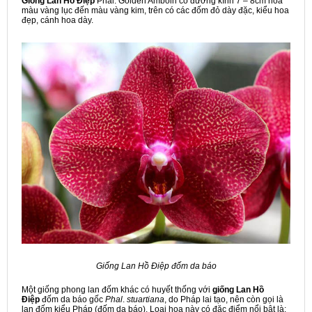
Giống Lan Hồ Điệp
Phal. Golden Amboin có đường kính 7 – 8cm hoa
màu vàng lục đến màu vàng kim, trên có các đốm đỏ dày đặc, kiểu hoa
đẹp, cánh hoa dày.
Giống Lan Hồ Điệp đốm da báo
Một giống phong lan đốm khác có huyết thống với
giống Lan Hồ
Điệp
đốm da báo gốc
Phal
.
stuartiana
, do Pháp lai tạo, nên còn gọi là
lan đốm kiểu Pháp (đốm da báo). Loại hoa này có đặc điểm nổi bật là: