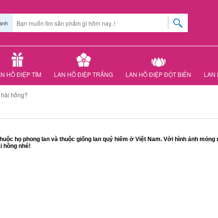
anh
N HỒ ĐIỆP TÍM
LAN HỒ ĐIỆP TRẮNG
LAN HỒ ĐIỆP ĐỘT BIẾN
LAN 
n hài hồng?
 thuộc họ phong lan và thuộc giống lan quý hiếm ở Việt Nam. Với hình ảnh mỏng
i hồng nhé!