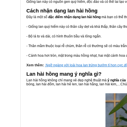
Giống lan này có nguồn gen quý hiếm, độc đáo và có thể lai tạo v
Cách nhận dạng lan hài hồng
Đây là một số
đặc điểm nhận dạng lan hài hồng
mà bạn có thể t
- Giống lan quý hiếm này có thân cây dẹt và khá thấp, thân cây
- Bộ lá to và dài, có hình thuôn bầu và lông ngắn.
- Thân mầm thuộc loại rễ chùm, thân rễ có thường sẽ có màu trắng
- Cánh hoa hơi tròn, mặt trong màu hồng nhạt, hai mặt cánh hoa
Xem thêm:
Ngỡ ngàng với loài hoa lan trứng bướm tí hon cực đ
Lan hài hồng mang ý nghĩa gì?
Lan hài hồng không chỉ mang vẻ đẹp nghệ thuật mà
ý nghĩa của 
bóng, lan hài đốm, lan hài hê len, lan hài hằng, lan hài kim,...