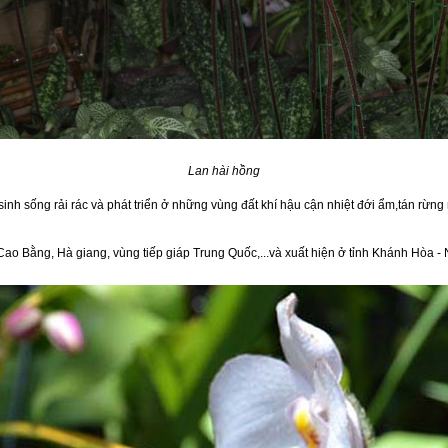
Lan hài hồng
sinh sống rải rác và phát triển ở những vùng đất khí hậu cận nhiệt đới ẩm,tán rừn
 Cao Bằng, Hà giang, vùng tiếp giáp Trung Quốc,...và xuất hiện ở tỉnh Khánh Hòa -