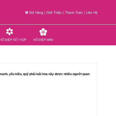
Giỏ Hàng
|
Giới Thiệu
|
Thanh Toán
|
Liên Hệ
HỒ ĐIỆP KẾT HỢP
HỒ ĐIỆP MINI
 manh, yêu kiều, quý phái loài hoa này được nhiều người quan