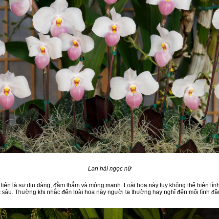
Lan hài ngọc nữ
tiên là sự dịu dàng, đằm thắm và mỏng manh. Loài hoa này tuy không thể hiện tình
c sâu. Thường khi nhắc đến loài hoa này người ta thường hay nghĩ đến mối tình đ