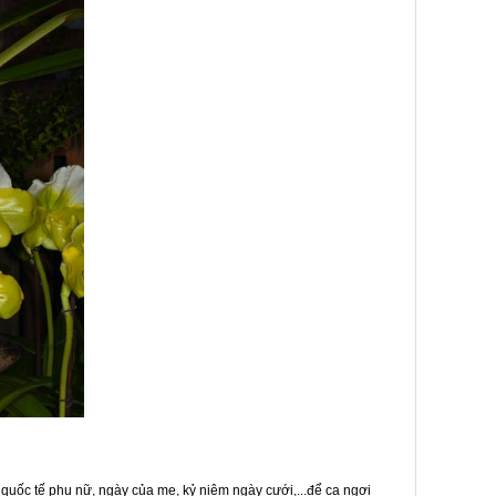
quốc tế phụ nữ, ngày của mẹ, kỷ niệm ngày cưới,...để ca ngợi