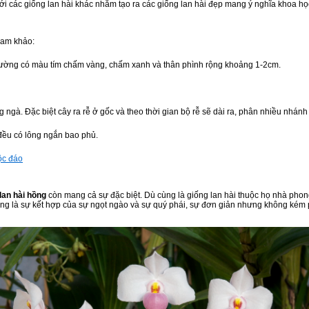
ới các giống lan hài khác nhằm tạo ra các giống lan hài đẹp mang ý nghĩa khoa học
ham khảo:
 thường có màu tím chấm vàng, chấm xanh và thân phình rộng khoảng 1-2cm.
 ngà. Đặc biệt cây ra rễ ở gốc và theo thời gian bộ rễ sẽ dài ra, phân nhiều nhánh
 đều có lông ngắn bao phủ.
ộc đáo
lan hài hồng
còn mang cả sự đặc biệt. Dù cùng là giống lan hài thuộc họ nhà phong
.Chúng là sự kết hợp của sự ngọt ngào và sự quý phái, sự đơn giản nhưng không kém