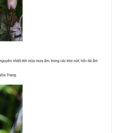
g nguyên nhiệt đới mùa mưa ẩm, trong các khe nứt, hốc đá ẩm
 Nha Trang.