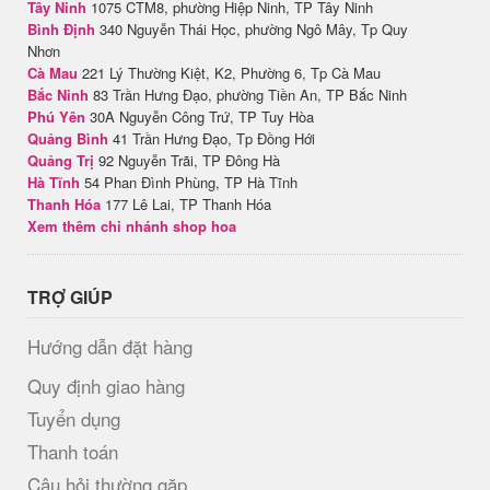
Tây Ninh
1075 CTM8, phường Hiệp Ninh, TP Tây Ninh
Bình Định
340 Nguyễn Thái Học, phường Ngô Mây, Tp Quy
Nhơn
Cà Mau
221 Lý Thường Kiệt, K2, Phường 6, Tp Cà Mau
Bắc Ninh
83 Trần Hưng Đạo, phường Tiền An, TP Bắc Ninh
Phú Yên
30A Nguyễn Công Trứ, TP Tuy Hòa
Quảng Bình
41 Trần Hưng Đạo, Tp Đồng Hới
Quảng Trị
92 Nguyễn Trãi, TP Đông Hà
Hà Tĩnh
54 Phan Đình Phùng, TP Hà Tĩnh
Thanh Hóa
177 Lê Lai, TP Thanh Hóa
Xem thêm chi nhánh shop hoa
TRỢ GIÚP
Hướng dẫn đặt hàng
Quy định giao hàng
Tuyển dụng
Thanh toán
Câu hỏi thường gặp