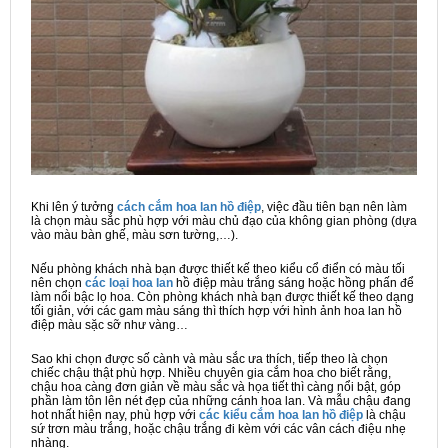
Khi lên ý tưởng
cách cắm hoa lan hồ điệp
, việc đầu tiên bạn nên làm
là chọn màu sắc phù hợp với màu chủ đạo của không gian phòng (dựa
vào màu bàn ghế, màu sơn tường,…).
Nếu phòng khách nhà bạn được thiết kế theo kiểu cổ điển có màu tối
nên chọn
các loại hoa lan
hồ điệp màu trắng sáng hoặc hồng phấn để
làm nổi bậc lọ hoa. Còn phòng khách nhà bạn được thiết kế theo dạng
tối giản, với các gam màu sáng thì thích hợp với hình ảnh hoa lan hồ
điệp màu sặc sỡ như vàng…
Sao khi chọn được số cành và màu sắc ưa thích, tiếp theo là chọn
chiếc chậu thật phù hợp. Nhiều chuyên gia cắm hoa cho biết rằng,
chậu hoa càng đơn giản về màu sắc và họa tiết thì càng nổi bật, góp
phần làm tôn lên nét đẹp của những cánh hoa lan. Và mẫu chậu đang
hot nhất hiện nay, phù hợp với
các kiểu cắm hoa lan hồ điệp
là chậu
sứ trơn màu trắng, hoặc chậu trắng đi kèm với các vân cách điệu nhẹ
nhàng.