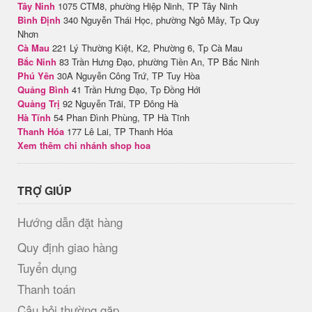
Tây Ninh
1075 CTM8, phường Hiệp Ninh, TP Tây Ninh
Bình Định
340 Nguyễn Thái Học, phường Ngô Mây, Tp Quy
Nhơn
Cà Mau
221 Lý Thường Kiệt, K2, Phường 6, Tp Cà Mau
Bắc Ninh
83 Trần Hưng Đạo, phường Tiền An, TP Bắc Ninh
Phú Yên
30A Nguyễn Công Trứ, TP Tuy Hòa
Quảng Bình
41 Trần Hưng Đạo, Tp Đồng Hới
Quảng Trị
92 Nguyễn Trãi, TP Đông Hà
Hà Tĩnh
54 Phan Đình Phùng, TP Hà Tĩnh
Thanh Hóa
177 Lê Lai, TP Thanh Hóa
Xem thêm chi nhánh shop hoa
TRỢ GIÚP
Hướng dẫn đặt hàng
Quy định giao hàng
Tuyển dụng
Thanh toán
Câu hỏi thường gặp