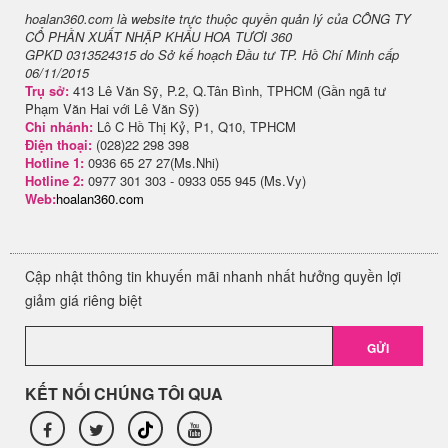
hoalan360.com là website trực thuộc quyền quản lý của CÔNG TY
CỔ PHẦN XUẤT NHẬP KHẨU HOA TƯƠI 360
GPKD 0313524315 do Sở kế hoạch Đầu tư TP. Hồ Chí Minh cấp
06/11/2015
Trụ sở:
413 Lê Văn Sỹ, P.2, Q.Tân Bình, TPHCM (Gần ngã tư
Phạm Văn Hai với Lê Văn Sỹ)
Chi nhánh:
Lô C Hồ Thị Kỷ, P1, Q10, TPHCM
Điện thoại:
(028)22 298 398
Hotline 1:
0936 65 27 27(Ms.Nhi)
Hotline 2:
0977 301 303 - 0933 055 945 (Ms.Vy)
Web:
hoalan360.com
Cập nhật thông tin khuyến mãi nhanh nhất hưởng quyền lợi
giảm giá riêng biệt
GỬI
KẾT NỐI CHÚNG TÔI QUA