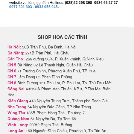
website vui lòng gọi đến Hotlines:
(028)22 298 398 -0936 65 27 27
-
0977 301 303 - 0933 055 945
.
SHOP HOA CÁC TỈNH
Hà Nội:
56B Trần Phú, Ba Đình, Hà Nội
Đà Nẵng:
271B Trần Phú, Hải Châu
Cần Thơ:
266 đường 30/4, P. Xuân khánh, Q.Ninh Kiều
CN 5
Đà Nẵng 32 Lê Thanh Nghị, Quận Hải Châu
CN 6
71 Trường Chinh, Phường Xuân Phú, TP Huế
CN 7
Lâm Đồng 05 Phan Đình Phùng
CN 8
Bình Dương 151 Phú Lợi, P. Phú Lợi, Tp. Thủ Dầu Một
Đồng Nai
40/198A Phạm Văn Thuận, KP.3, P.Tân Mai Biên
Hòa
Kiên Giang
418 Nguyễn Trung Trực, Thành phố Rạch Giá
Nha Trang
54 Nguyễn Đức Cảnh, TP Nha Trang
Vũng Tàu
185B Phạm Hồng Thái, Phường 7
Quảng Nam
61 Nguyễn Du, Tp Tam Kỳ
Vĩnh Long:
20/A2 Phạm Thái Bường
Long An:
163 Nguyễn Đình Chiểu, Phường 3, Tp Tân An