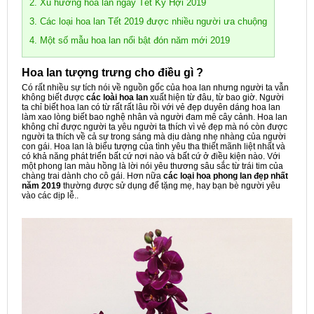
2. Xu hướng hoa lan ngày Tết Kỷ Hợi 2019
3. Các loại hoa lan Tết 2019 được nhiều người ưa chuộng
4. Một số mẫu hoa lan nổi bật đón năm mới 2019
Hoa lan tượng trưng cho điều gì ?
Có rất nhiều sự tích nói về nguồn gốc của hoa lan nhưng người ta vẫn
không biết được
các loài hoa lan
xuất hiện từ đâu, từ bao giờ. Người
ta chỉ biết hoa lan có từ rất rất lâu rồi với vẻ đẹp duyên dáng hoa lan
làm xao lòng biết bao nghệ nhân và người đam mê cây cảnh. Hoa lan
không chỉ được người ta yêu người ta thích vì vẻ đẹp mà nó còn được
người ta thích về cả sự trong sáng mà dịu dàng nhẹ nhàng của người
con gái. Hoa lan là biểu tượng của tình yêu tha thiết mãnh liệt nhất và
có khả năng phát triển bất cứ nơi nào và bất cứ ở điều kiện nào. Với
một phong lan màu hồng là lời nói yêu thương sâu sắc từ trái tim của
chàng trai dành cho cô gái. Hơn nữa
các loại hoa phong lan đẹp nhất
năm 2019
thường được sử dụng để tặng mẹ, hay bạn bè người yêu
vào các dịp lễ..