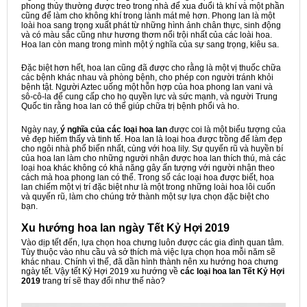
phong thủy thường được treo trong nhà để xua đuổi tà khí và một phần
cũng để làm cho không khí trong lành mát mẻ hơn. Phong lan là một
loài hoa sang trọng xuất phát từ những hình ảnh chân thực, sinh động
và có màu sắc cũng như hương thơm nổi trội nhất của các loài hoa.
Hoa lan còn mang trong mình một ý nghĩa của sự sang trọng, kiêu sa.
Đặc biệt hơn hết, hoa lan cũng đã được cho rằng là một vị thuốc chữa
các bệnh khác nhau và phòng bệnh, cho phép con người tránh khỏi
bệnh tật. Người Aztec uống một hỗn hợp của hoa phong lan vani và
sô-cô-la để cung cấp cho họ quyền lực và sức mạnh, và người Trung
Quốc tin rằng hoa lan có thể giúp chữa trị bệnh phổi và ho.
Ngày nay,
ý nghĩa của các loại hoa lan
được coi là một biểu tượng của
vẻ đẹp hiếm thấy và tinh tế. Hoa lan là loại hoa được trồng để làm đẹp
cho ngôi nhà phổ biến nhất, cùng với hoa lily. Sự quyến rũ và huyền bí
của hoa lan làm cho những người nhận được hoa lan thích thú, mà các
loại hoa khác không có khả năng gây ấn tượng với người nhận theo
cách mà hoa phong lan có thể. Trong số các loại hoa được biết, hoa
lan chiếm một vị trí đặc biệt như là một trong những loài hoa lôi cuốn
và quyến rũ, làm cho chúng trở thành một sự lựa chọn đặc biệt cho
bạn.
Xu hướng hoa lan ngày Tết Kỷ Hợi 2019
Vào dịp tết đến, lựa chọn hoa chưng luôn được các gia đình quan tâm.
Tùy thuộc vào nhu cầu và sở thích mà việc lựa chọn hoa mỗi năm sẽ
khác nhau. Chính vì thế, đã dần hình thành nên xu hướng hoa chưng
ngày tết. Vậy tết Kỷ Hợi 2019 xu hướng về
các loại hoa lan
Tết Kỷ Hợi
2019
trang trí sẽ thay đổi như thế nào?