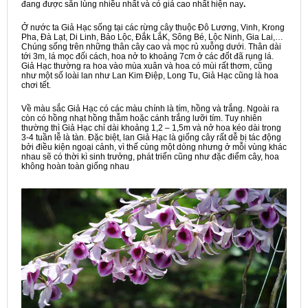
đang được săn lùng nhiều nhất và có giá cao nhất hiện nay
.
Ở nước ta Giả Hạc sống tại các rừng cây thuộc Đô Lương, Vinh, Krong
Pha, Đà Lạt, Di Linh, Bảo Lộc, Đắk LắK, Sông Bé, Lộc Ninh, Gia Lai,…
Chúng sống trên những thân cây cao và mọc rủ xuỗng dưới. Thân dài
tới 3m, lá mọc đối cách, hoa nở to khoảng 7cm ở các đốt đã rụng lá.
Giả Hạc thường ra hoa vào mùa xuân và hoa có mùi rất thơm, cũng
như một số loài lan như Lan Kim Điệp, Long Tu, Giả Hạc cũng là hoa
chơi tết.
Về màu sắc Giả Hạc có các màu chính là tím, hồng và trắng. Ngoài ra
còn có hồng nhạt hồng thẫm hoặc cánh trắng lưỡi tím. Tuy nhiên
thường thì Giả Hạc chỉ dài khoảng 1,2 – 1,5m và nở hoa kéo dài trong
3-4 tuần lễ là tàn. Đặc biệt, lan Giả Hạc là giống cây rất dễ bị tác động
bởi điều kiện ngoại cảnh, vì thế cùng một dòng nhưng ở mỗi vùng khác
nhau sẽ có thời kì sinh trưởng, phát triển cũng như đặc điểm cây, hoa
không hoàn toàn giống nhau