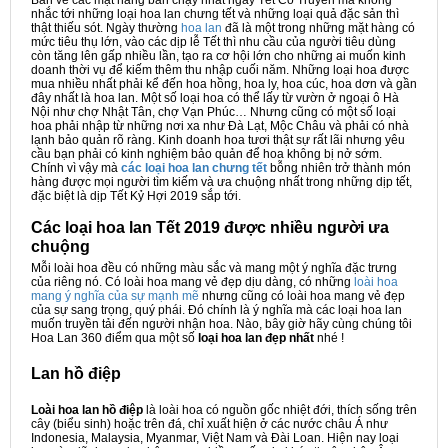
Bàn về các mặt hàng bán chạy nhất ngày Tết Cổ Truyền mà không
nhắc tới những loại hoa lan chưng tết và những loại quả đặc sản thì
thật thiếu sót. Ngày thường
hoa lan
đã là một trong những mặt hàng có
mức tiêu thụ lớn, vào các dịp lễ Tết thì nhu cầu của người tiêu dùng
còn tăng lên gấp nhiều lần, tạo ra cơ hội lớn cho những ai muốn kinh
doanh thời vụ để kiếm thêm thu nhập cuối năm. Những loại hoa được
mua nhiều nhất phải kể đến hoa hồng, hoa ly, hoa cúc, hoa dơn và gần
đây nhất là hoa lan. Một số loại hoa có thể lấy từ vườn ở ngoại ô Hà
Nội như chợ Nhật Tân, chợ Vạn Phúc… Nhưng cũng có một số loại
hoa phải nhập từ những nơi xa như Đà Lạt, Mộc Châu và phải có nhà
lạnh bảo quản rõ ràng. Kinh doanh hoa tươi thật sự rất lãi nhưng yêu
cầu bạn phải có kinh nghiệm bảo quản để hoa không bị nở sớm.
Chính vì vậy mà
các loại hoa lan chưng tết
bỗng nhiên trở thành món
hàng được mọi người tìm kiếm và ưa chuộng nhất trong những dịp tết,
đặc biệt là dịp Tết Kỷ Hợi 2019 sắp tới.
Các loại hoa lan Tết 2019 được nhiều người ưa
chuộng
Mỗi loài hoa đều có những màu sắc và mang một ý nghĩa đặc trưng
của riêng nó. Có loài hoa mang vẻ đẹp dịu dàng, có những
loài hoa
mang ý nghĩa của sự mạnh mẽ
nhưng cũng có loài hoa mang vẻ đẹp
của sự sang trọng, quý phái. Đó chính là ý nghĩa mà các loại hoa lan
muốn truyền tải đến người nhận hoa. Nào, bây giờ hãy cùng chúng tôi
Hoa Lan 360 điểm qua một số
loại hoa lan đẹp nhất
nhé !
Lan hồ điệp
Loài hoa lan hồ điệp
là loài hoa có nguồn gốc nhiệt đới, thích sống trên
cây (biểu sinh) hoặc trên đá, chỉ xuất hiện ở các nước châu Á như
Indonesia, Malaysia, Myanmar, Việt Nam và Đài Loan. Hiện nay loại