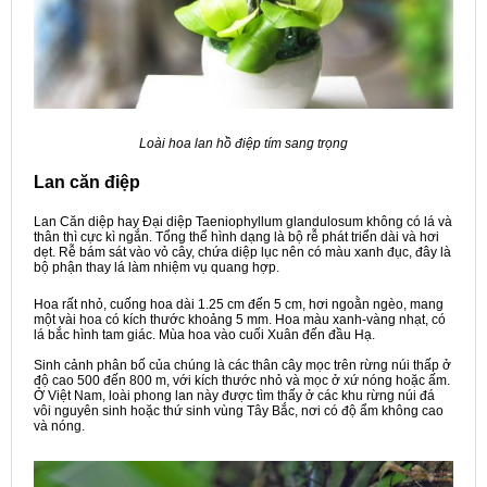
Loài hoa lan hồ điệp tím sang trọng
Lan căn điệp
Lan Căn diệp hay Đại diệp Taeniophyllum glandulosum không có lá và
thân thì cực kì ngắn. Tổng thể hình dạng là bộ rễ phát triển dài và hơi
dẹt. Rễ bám sát vào vỏ cây, chứa diệp lục nên có màu xanh đục, đây là
bộ phận thay lá làm nhiệm vụ quang hợp.
Hoa rất nhỏ, cuống hoa dài 1.25 cm đến 5 cm, hơi ngoằn ngèo, mang
một vài hoa có kích thước khoảng 5 mm. Hoa màu xanh-vàng nhạt, có
lá bắc hình tam giác. Mùa hoa vào cuối Xuân đến đầu Hạ.
Sinh cảnh phân bố của chúng là các thân cây mọc trên rừng núi thấp ở
độ cao 500 đến 800 m, với kích thước nhỏ và mọc ở xứ nóng hoặc ấm.
Ở Việt Nam, loài phong lan này được tìm thấy ở các khu rừng núi đá
vôi nguyên sinh hoặc thứ sinh vùng Tây Bắc, nơi có độ ẩm không cao
và nóng.