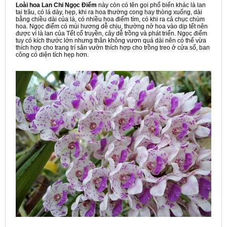
Loài hoa Lan Chi Ngọc Điểm
này còn có tên gọi phổ biến khác là lan
tai trâu, có lá dày, hẹp, khi ra hoa thường cong hay thòng xuống, dài
bằng chiều dài của lá, có nhiều hoa điểm tím, có khi ra cả chục chùm
hoa. Ngọc điểm có mùi hương dễ chịu, thường nở hoa vào dịp tết nên
được ví là lan của Tết cổ truyền, cây dễ trồng và phát triển. Ngọc điểm
tuy có kích thước lớn nhưng thân không vươn quá dài nên có thể vừa
thích hợp cho trang trí sân vườn thích hợp cho trồng treo ở cửa sổ, ban
công có diện tích hẹp hơn.