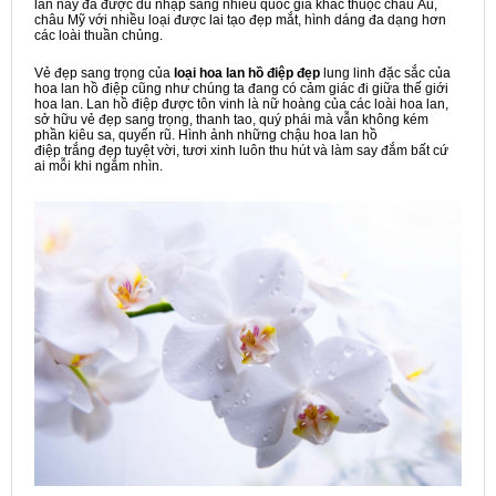
lan này đã được du nhập sang nhiều quốc gia khác thuộc châu Âu,
châu Mỹ với nhiều loại được lai tạo đẹp mắt, hình dáng đa dạng hơn
các loài thuần chủng.
Vẻ đẹp sang trọng của
loại
hoa lan hồ điệp
đẹp
lung linh đặc sắc của
hoa lan hồ điệp cũng như chúng ta đang có cảm giác đi giữa thế giới
hoa lan. Lan hồ điệp được tôn vinh là nữ hoàng của các loài hoa lan,
sở hữu vẻ đẹp sang trọng, thanh tao, quý phái mà vẫn không kém
phần kiêu sa, quyến rũ. Hình ảnh những chậu hoa lan hồ
điệp trắng đẹp tuyệt vời, tươi xinh luôn thu hút và làm say đắm bất cứ
ai mỗi khi ngắm nhìn.