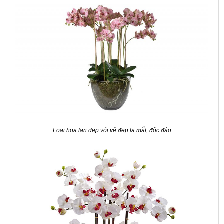
Loai hoa lan dep với vẻ đẹp lạ mắt, độc đáo