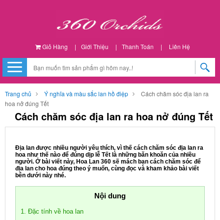
Giỏ Hàng
|
Giới Thiệu
|
Thanh Toán
|
Liên Hệ
Trang chủ
Ý nghĩa và màu sắc lan hồ điệp
Cách chăm sóc địa lan ra
hoa nở đúng Tết
Cách chăm sóc địa lan ra hoa nở đúng Tết
Địa lan được nhiều người yêu thích, vì thế cách chăm sóc địa lan ra
hoa như thế nào để đúng dịp lễ Tết là những băn khoăn của nhiều
người. Ở bài viết này, Hoa Lan 360 sẽ mách bạn cách chăm sóc để
địa lan cho hoa đúng theo ý muốn, cùng đọc và kham khảo bài viết
bên dưới này nhé.
Nội dung
1. Đặc tính về hoa lan