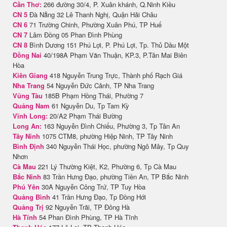
Cần Thơ:
266 đường 30/4, P. Xuân khánh, Q.Ninh Kiều
CN 5
Đà Nẵng 32 Lê Thanh Nghị, Quận Hải Châu
CN 6
71 Trường Chinh, Phường Xuân Phú, TP Huế
CN 7
Lâm Đồng 05 Phan Đình Phùng
CN 8
Bình Dương 151 Phú Lợi, P. Phú Lợi, Tp. Thủ Dầu Một
Đồng Nai
40/198A Phạm Văn Thuận, KP.3, P.Tân Mai Biên
Hòa
Kiên Giang
418 Nguyễn Trung Trực, Thành phố Rạch Giá
Nha Trang
54 Nguyễn Đức Cảnh, TP Nha Trang
Vũng Tàu
185B Phạm Hồng Thái, Phường 7
Quảng Nam
61 Nguyễn Du, Tp Tam Kỳ
Vĩnh Long:
20/A2 Phạm Thái Bường
Long An:
163 Nguyễn Đình Chiểu, Phường 3, Tp Tân An
Tây Ninh
1075 CTM8, phường Hiệp Ninh, TP Tây Ninh
Bình Định
340 Nguyễn Thái Học, phường Ngô Mây, Tp Quy
Nhơn
Cà Mau
221 Lý Thường Kiệt, K2, Phường 6, Tp Cà Mau
Bắc Ninh
83 Trần Hưng Đạo, phường Tiền An, TP Bắc Ninh
Phú Yên
30A Nguyễn Công Trứ, TP Tuy Hòa
Quảng Bình
41 Trần Hưng Đạo, Tp Đồng Hới
Quảng Trị
92 Nguyễn Trãi, TP Đông Hà
Hà Tĩnh
54 Phan Đình Phùng, TP Hà Tĩnh