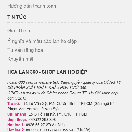
Hướng dẫn thanh toán
TIN TỨC
Giới Thiệu
Ý nghĩa và màu sắc lan hồ điệp
Tư vấn tặng hoa
Khuyến mãi
H​OA LAN 360 - SHOP LAN HỒ ĐIỆP
hoalan360.com là website trực thuộc quyền quản lý của CÔNG TY
CỔ PHẦN XUẤT NHẬP KHẨU HOA TƯƠI 360
GPKD 0313524315 do Sở kế hoạch Đầu tư TP. Hồ Chí Minh cấp
06/11/2015
Trụ sở:
413 Lê Văn Sỹ, P.2, Q.Tân Bình, TPHCM (Gần ngã tư
Phạm Văn Hai với Lê Văn Sỹ)
Chi nhánh:
Lô C Hồ Thị Kỷ, P1, Q10, TPHCM
Điện thoại:
(028)22 298 398
Hotline 1:
0936 65 27 27(Ms.Nhi)
Hotline 2:
0977 301 303 - 0933 055 945 (Ms.Vy)