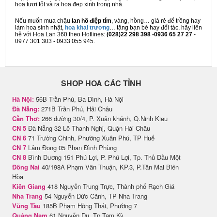
hoa tươi tốt và ra hoa đẹp xinh trong nhà.
Nếu muốn mua chậu
lan hồ điệp tím
, vàng, hồng… giá rẻ để trồng hay
làm hoa sinh nhật,
hoa khai trương
… tặng bạn bè hay đối tác, hãy liên
hệ với Hoa Lan 360 theo Hotlines:
(028)22 298 398 -0936 65 27 27
-
0977 301 303 - 0933 055 945.
SHOP HOA CÁC TỈNH
Hà Nội:
56B Trần Phú, Ba Đình, Hà Nội
Đà Nẵng:
271B Trần Phú, Hải Châu
Cần Thơ:
266 đường 30/4, P. Xuân khánh, Q.Ninh Kiều
CN 5
Đà Nẵng 32 Lê Thanh Nghị, Quận Hải Châu
CN 6
71 Trường Chinh, Phường Xuân Phú, TP Huế
CN 7
Lâm Đồng 05 Phan Đình Phùng
CN 8
Bình Dương 151 Phú Lợi, P. Phú Lợi, Tp. Thủ Dầu Một
Đồng Nai
40/198A Phạm Văn Thuận, KP.3, P.Tân Mai Biên
Hòa
Kiên Giang
418 Nguyễn Trung Trực, Thành phố Rạch Giá
Nha Trang
54 Nguyễn Đức Cảnh, TP Nha Trang
Vũng Tàu
185B Phạm Hồng Thái, Phường 7
Quảng Nam
61 Nguyễn Du, Tp Tam Kỳ