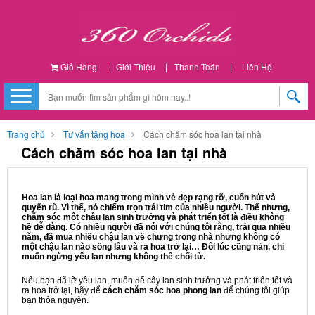
Giỏ Hàng
|
Giới Thiệu
|
Thanh Toán
|
Liên Hệ
Trang chủ
Tư vấn tặng hoa
Cách chăm sóc hoa lan tại nhà
Cách chăm sóc hoa lan tại nhà
Hoa lan là loại hoa mang trong mình vẻ đẹp rạng rỡ, cuốn hút và
quyến rũ. Vì thế, nó chiếm trọn trái tim của nhiều người. Thế nhưng,
chăm sóc một chậu lan sinh trưởng và phát triển tốt là điều không
hề dễ dàng. Có nhiều người đã nói với chúng tôi rằng, trải qua nhiều
năm, đã mua nhiều chậu lan về chưng trong nhà nhưng không có
một chậu lan nào sống lâu và ra hoa trở lại… Đôi lúc cũng nản, chỉ
muốn ngừng yêu lan nhưng không thể chối từ.
Nếu bạn đã lỡ yêu lan, muốn để cây lan sinh trưởng và phát triển tốt và
ra hoa trở lại, hãy để
cách chăm sóc hoa phong lan
để chúng tôi giúp
bạn thỏa nguyện.