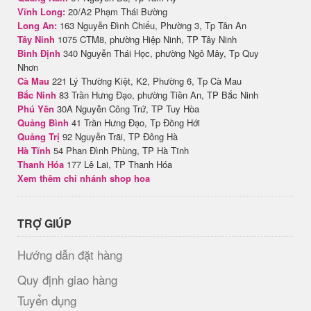
Vĩnh Long:
20/A2 Phạm Thái Bường
Long An:
163 Nguyễn Đình Chiểu, Phường 3, Tp Tân An
Tây Ninh
1075 CTM8, phường Hiệp Ninh, TP Tây Ninh
Bình Định
340 Nguyễn Thái Học, phường Ngô Mây, Tp Quy
Nhơn
Cà Mau
221 Lý Thường Kiệt, K2, Phường 6, Tp Cà Mau
Bắc Ninh
83 Trần Hưng Đạo, phường Tiền An, TP Bắc Ninh
Phú Yên
30A Nguyễn Công Trứ, TP Tuy Hòa
Quảng Bình
41 Trần Hưng Đạo, Tp Đồng Hới
Quảng Trị
92 Nguyễn Trãi, TP Đông Hà
Hà Tĩnh
54 Phan Đình Phùng, TP Hà Tĩnh
Thanh Hóa
177 Lê Lai, TP Thanh Hóa
Xem thêm chi nhánh shop hoa
TRỢ GIÚP
Hướng dẫn đặt hàng
Quy định giao hàng
Tuyển dụng