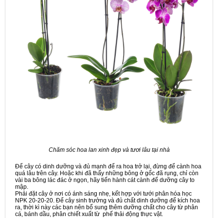
Chăm sóc hoa lan xinh đẹp và tươi lâu tại nhà
Để cây có dinh dưỡng và đủ mạnh để ra hoa trở lại, đừng để cành hoa
quá lâu trên cây. Hoặc khi đã thấy những bông ở gốc đã rụng, chỉ còn
vài ba bông lác đác ở ngọn, hãy tiến hành cát cành để dưỡng cây to
mập.
Phải đặt cây ở nơi có ánh sáng nhẹ, kết hợp với tưới phân hóa học
NPK 20-20-20. Để cây sinh trưởng và đủ chất dinh dưỡng để kích hoa
ra, thời kì này các bạn nên bổ sung thêm dưỡng chất cho cây từ phân
cá, bánh dầu, phân chiết xuất từ phế thải động thực vật.