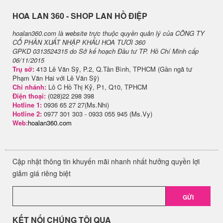
H​OA LAN 360 - SHOP LAN HỒ ĐIỆP
hoalan360.com là website trực thuộc quyền quản lý của CÔNG TY
CỔ PHẦN XUẤT NHẬP KHẨU HOA TƯƠI 360
GPKD 0313524315 do Sở kế hoạch Đầu tư TP. Hồ Chí Minh cấp
06/11/2015
Trụ sở:
413 Lê Văn Sỹ, P.2, Q.Tân Bình, TPHCM (Gần ngã tư
Phạm Văn Hai với Lê Văn Sỹ)
Chi nhánh:
Lô C Hồ Thị Kỷ, P1, Q10, TPHCM
Điện thoại:
(028)22 298 398
Hotline 1:
0936 65 27 27(Ms.Nhi)
Hotline 2:
0977 301 303 - 0933 055 945 (Ms.Vy)
Web:
hoalan360.com
Cập nhật thông tin khuyến mãi nhanh nhất hưởng quyền lợi
giảm giá riêng biệt
GỬI
KẾT NỐI CHÚNG TÔI QUA