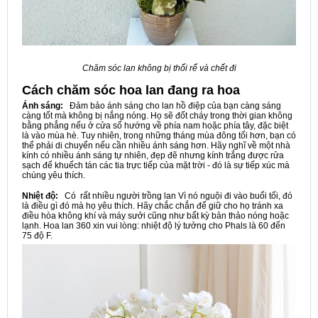
Chăm sóc lan không bị thối rể và chết đi
Cách chăm sóc hoa lan đang ra hoa
Ánh sáng:
Đảm bảo ánh sáng cho lan hồ điệp của bạn càng sáng
càng tốt mà không bị nắng nóng. Họ sẽ đốt cháy trong thời gian không
bằng phẳng nếu ở cửa sổ hướng về phía nam hoặc phía tây, đặc biệt
là vào mùa hè. Tuy nhiên, trong những tháng mùa đông tối hơn, bạn có
thể phải di chuyển nếu cần nhiều ánh sáng hơn. Hãy nghĩ về một nhà
kính có nhiều ánh sáng tự nhiên, đẹp đẽ nhưng kính trắng được rửa
sạch để khuếch tán các tia trực tiếp của mặt trời - đó là sự tiếp xúc mà
chúng yêu thích.
Nhiệt độ:
Có rất nhiều người trồng lan Vì nó nguội đi vào buổi tối, đó
là điều gì đó mà họ yêu thích. Hãy chắc chắn để giữ cho họ tránh xa
điều hòa không khí và máy sưởi cũng như bất kỳ bản thảo nóng hoặc
lạnh. Hoa lan 360 xin vui lòng: nhiệt độ lý tưởng cho Phals là 60 đến
75 độ F.