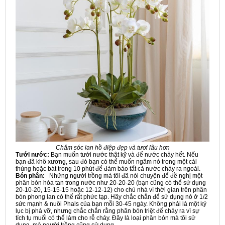
Chăm sóc lan hồ điệp đẹp và tươi lâu hơn
Tưới nước:
Bạn muốn tưới nước thật kỹ và để nước chảy hết. Nếu
bạn đã khô xương, sau đó bạn có thể muốn ngâm nó trong một cái
thùng hoặc bát trong 10 phút để đảm bảo tất cả nước chảy ra ngoài.
Bón phân:
Những người trồng mà tôi đã nói chuyện để đề nghị một
phân bón hòa tan trong nước như 20-20-20 (bạn cũng có thể sử dụng
20-10-20, 15-15-15 hoặc 12-12-12) cho chủ nhà vì thời gian trên phân
bón phong lan có thể rất phức tạp. Hãy chắc chắn để sử dụng nó ở 1/2
sức mạnh & nuôi Phals của bạn mỗi 30-45 ngày. Không phải là một kỷ
lục bị phá vỡ, nhưng chắc chắn rằng phân bón triệt để chảy ra vì sự
tích tụ muối có thể làm cho rễ cháy. Đây là loại phân bón mà tôi sử
dụng, mà người trồng cũng sử dụng.