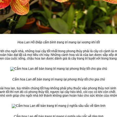
Hoa Lan Hồ Điệp cắm bình trang trí mang lại vượng khí tốt
i cho ngôi nhà, những loại cây tốt nhất trong phong thủy phải là cây có cành lá 
oàn hảo đạt tất cả mọi tiêu chí này. Những cánh hoa và lá của lan được sắp xếp đố
ẹn của cuộc sống, chậu hoa lan được đánh giá là cây trang trí tuyệt vời trong trang t
Cắm hoa Lan để bàn trang trí mang lại phong thủy tốt cho gia chủ
 loài hoa lan, tuy nhiên chúng tốt hay không phải phụ thuộc vào phong thủy nơi sin
xanh tốt thì nơi đó có phong thủy tốt, ngược lại cây héo khô, còi cọc có khi còn chết
nhỏ xinh giúp cho ngôi nhà trở thành không gian hoàn hảo cho sức khỏe của những
Cắm hoa Lan để bàn trang trí mang ý nghĩa sâu sắc về tâm linh