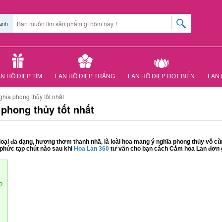
anh
N HỒ ĐIỆP TÍM
LAN HỒ ĐIỆP TRẮNG
LAN HỒ ĐIỆP ĐỘT BIẾN
LAN 
ĩa phong thủy tốt nhất
phong thủy tốt nhất
g loại đa dạng, hương thơm thanh nhã, là loài hoa mang ý nghĩa phong thủy vô c
 phức tạp chút nào sau khi
Hoa Lan 360
tư vấn cho bạn cách Cắm hoa Lan đơn g
?