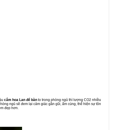
hậu
cắm hoa Lan để bàn
to trong phòng ngủ thì lượng CO2 nhiều
hòng ngủ sẽ đem lại cảm giác gần gũi, ấm cúng, thể hiện sự tôn
hêm đẹp hơn.