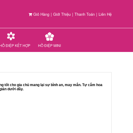
Giỏ Hàng
|
Giới Thiệu
|
Thanh Toán
|
Liên Hệ
HỒ ĐIỆP KẾT HỢP
HỒ ĐIỆP MINI
ùng tốt cho gia chủ mang lại sự bình an, may mắn. Tự cắm hoa
iản dưới đây.