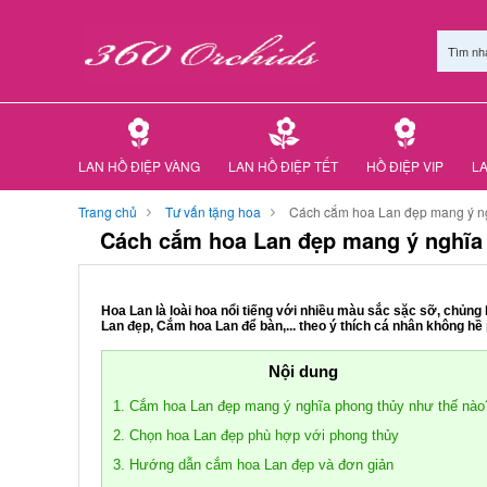
Tìm nh
LAN HỒ ĐIỆP VÀNG
LAN HỒ ĐIỆP TẾT
HỒ ĐIỆP VIP
LA
Trang chủ
Tư vấn tặng hoa
Cách cắm hoa Lan đẹp mang ý ngh
Cách cắm hoa Lan đẹp mang ý nghĩa 
Hoa Lan
là loài hoa nổi tiếng với nhiều màu sắc sặc sỡ, chủn
Lan đẹp, Cắm hoa Lan để bàn,... theo ý thích cá nhân không hề
Nội dung
1. Cắm hoa Lan đẹp mang ý nghĩa phong thủy như thế nào
2. Chọn hoa Lan đẹp phù hợp với phong thủy
3. Hướng dẫn cắm hoa Lan đẹp và đơn giản