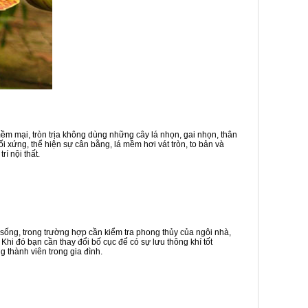
mềm mại, tròn trịa không dùng những cây lá nhọn, gai nhọn, thân
i xứng, thể hiện sự cân bằng, lá mềm hơi vát tròn, to bản và
rí nội thất.
h sống, trong trường hợp cần kiểm tra phong thủy của ngôi nhà,
. Khi đó bạn cần thay đổi bố cục để có sự lưu thông khí tốt
 thành viên trong gia đình.