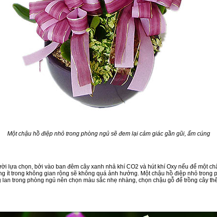
Một chậu hồ điệp nhỏ trong phòng ngủ sẽ đem lại cảm giác gần gũi, ấm cúng
ười lựa chọn, bởi vào ban đêm cây xanh nhả khí CO2 và hút khí Oxy nếu để một c
ng ít trong không gian rộng sẽ không quá ảnh hưởng. Một chậu hồ điệp nhỏ trong p
ưng lan trong phòng ngủ nên chọn màu sắc nhẹ nhàng, chọn chậu gỗ để trồng cây t