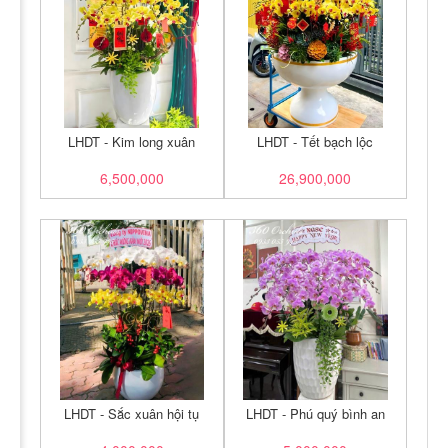
LHDT - Kim long xuân
LHDT - Tết bạch lộc
6,500,000
26,900,000
LHDT - Sắc xuân hội tụ
LHDT - Phú quý bình an