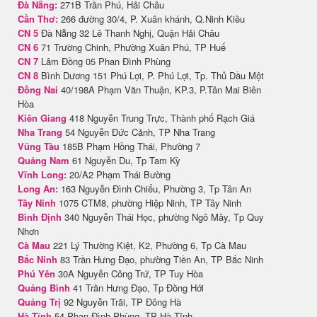
Đà Nẵng:
271B Trần Phú, Hải Châu
Cần Thơ:
266 đường 30/4, P. Xuân khánh, Q.Ninh Kiều
CN 5
Đà Nẵng 32 Lê Thanh Nghị, Quận Hải Châu
CN 6
71 Trường Chinh, Phường Xuân Phú, TP Huế
CN 7
Lâm Đồng 05 Phan Đình Phùng
CN 8
Bình Dương 151 Phú Lợi, P. Phú Lợi, Tp. Thủ Dầu Một
Đồng Nai
40/198A Phạm Văn Thuận, KP.3, P.Tân Mai Biên
Hòa
Kiên Giang
418 Nguyễn Trung Trực, Thành phố Rạch Giá
Nha Trang
54 Nguyễn Đức Cảnh, TP Nha Trang
Vũng Tàu
185B Phạm Hồng Thái, Phường 7
Quảng Nam
61 Nguyễn Du, Tp Tam Kỳ
Vĩnh Long:
20/A2 Phạm Thái Bường
Long An:
163 Nguyễn Đình Chiểu, Phường 3, Tp Tân An
Tây Ninh
1075 CTM8, phường Hiệp Ninh, TP Tây Ninh
Bình Định
340 Nguyễn Thái Học, phường Ngô Mây, Tp Quy
Nhơn
Cà Mau
221 Lý Thường Kiệt, K2, Phường 6, Tp Cà Mau
Bắc Ninh
83 Trần Hưng Đạo, phường Tiền An, TP Bắc Ninh
Phú Yên
30A Nguyễn Công Trứ, TP Tuy Hòa
Quảng Bình
41 Trần Hưng Đạo, Tp Đồng Hới
Quảng Trị
92 Nguyễn Trãi, TP Đông Hà
Hà Tĩnh
54 Phan Đình Phùng, TP Hà Tĩnh