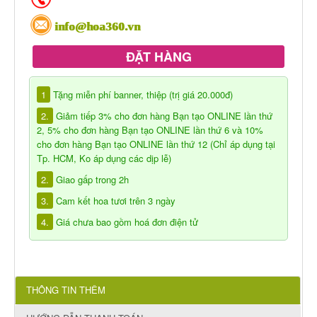
info@hoa360.vn
ĐẶT HÀNG
1
Tặng miễn phí banner, thiệp (trị giá 20.000đ)
2.
Giảm tiếp 3% cho đơn hàng Bạn tạo ONLINE lần thứ
2, 5% cho đơn hàng Bạn tạo ONLINE lần thứ 6 và 10%
cho đơn hàng Bạn tạo ONLINE lần thứ 12 (Chỉ áp dụng tại
Tp. HCM, Ko áp dụng các dịp lễ)
2.
Giao gấp trong 2h
3.
Cam kết hoa tươi trên 3 ngày
4.
Giá chưa bao gồm hoá đơn điện tử
THÔNG TIN THÊM