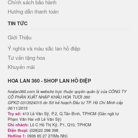
Chính sách bảo hành
Hướng dẫn thanh toán
TIN TỨC
Giới Thiệu
Ý nghĩa và màu sắc lan hồ điệp
Tư vấn tặng hoa
Khuyến mãi
H​OA LAN 360 - SHOP LAN HỒ ĐIỆP
hoalan360.com là website trực thuộc quyền quản lý của CÔNG TY
CỔ PHẦN XUẤT NHẬP KHẨU HOA TƯƠI 360
GPKD 0313524315 do Sở kế hoạch Đầu tư TP. Hồ Chí Minh cấp
06/11/2015
Trụ sở:
413 Lê Văn Sỹ, P.2, Q.Tân Bình, TPHCM (Gần ngã tư
Phạm Văn Hai với Lê Văn Sỹ)
Chi nhánh:
Lô C Hồ Thị Kỷ, P1, Q10, TPHCM
Điện thoại:
(028)22 298 398
Hotline 1:
0936 65 27 27(Ms.Nhi)