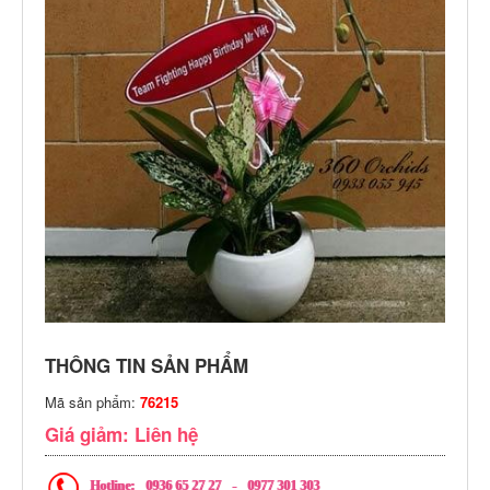
THÔNG TIN SẢN PHẨM
Mã sản phẩm:
76215
Giá giảm: Liên hệ
Hotline:
0936 65 27 27
-
0977 301 303