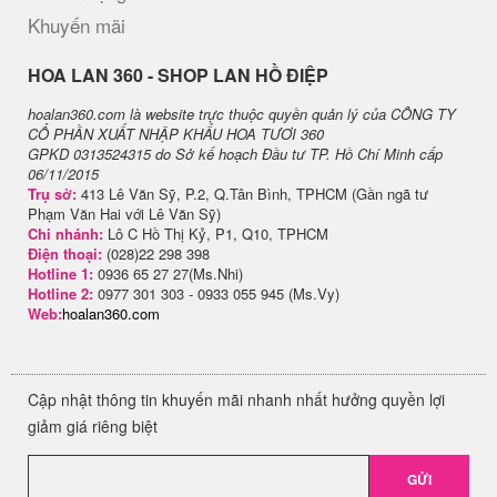
Khuyến mãi
H​OA LAN 360 - SHOP LAN HỒ ĐIỆP
hoalan360.com là website trực thuộc quyền quản lý của CÔNG TY
CỔ PHẦN XUẤT NHẬP KHẨU HOA TƯƠI 360
GPKD 0313524315 do Sở kế hoạch Đầu tư TP. Hồ Chí Minh cấp
06/11/2015
Trụ sở:
413 Lê Văn Sỹ, P.2, Q.Tân Bình, TPHCM (Gần ngã tư
Phạm Văn Hai với Lê Văn Sỹ)
Chi nhánh:
Lô C Hồ Thị Kỷ, P1, Q10, TPHCM
Điện thoại:
(028)22 298 398
Hotline 1:
0936 65 27 27(Ms.Nhi)
Hotline 2:
0977 301 303 - 0933 055 945 (Ms.Vy)
Web:
hoalan360.com
Cập nhật thông tin khuyến mãi nhanh nhất hưởng quyền lợi
giảm giá riêng biệt
GỬI