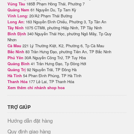
Vũng Tàu
185B Phạm Hồng Thái, Phường 7
Quảng Nam
61 Nguyễn Du, Tp Tam Kỳ
Vĩnh Long:
20/A2 Phạm Thái Bường
Long An:
163 Nguyễn Đình Chiểu, Phường 3, Tp Tân An
Tây Ninh
1075 CTM8, phường Hiệp Ninh, TP Tây Ninh
Bình Định
340 Nguyễn Thái Học, phường Ngô Mây, Tp Quy
Nhơn
Cà Mau
221 Lý Thường Kiệt, K2, Phường 6, Tp Cà Mau
Bắc Ninh
83 Trần Hưng Đạo, phường Tiền An, TP Bắc Ninh
Phú Yên
30A Nguyễn Công Trứ, TP Tuy Hòa
Quảng Bình
41 Trần Hưng Đạo, Tp Đồng Hới
Quảng Trị
92 Nguyễn Trãi, TP Đông Hà
Hà Tĩnh
54 Phan Đình Phùng, TP Hà Tĩnh
Thanh Hóa
177 Lê Lai, TP Thanh Hóa
Xem thêm chi nhánh shop hoa
TRỢ GIÚP
Hướng dẫn đặt hàng
Quy định giao hàng