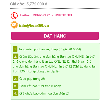
Giá gốc: 5,772,000 đ
Hotline:
0936 65 27 27
-
0977 301 303
info@hoa360.vn
ĐẶT HÀNG
1
Tặng miễn phí banner, thiệp (trị giá 20.000đ)
2.
Giảm tiếp 3% cho đơn hàng Bạn tạo ONLINE lần thứ
2, 5% cho đơn hàng Bạn tạo ONLINE lần thứ 6 và 10%
cho đơn hàng Bạn tạo ONLINE lần thứ 12 (Chỉ áp dụng tại
Tp. HCM, Ko áp dụng các dịp lễ)
2.
Giao gấp trong 2h
3.
Cam kết hoa tươi trên 3 ngày
4.
Giá chưa bao gồm hoá đơn điện tử