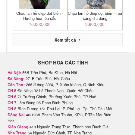
Chậu lan hồ điệp đột biến -
Chậu lan hồ điệp đột biến - Tỏa
Hương hoa tỏa sắc
sáng dịu dàng
10,000,000
3,600,000
Xem tất cả
SHOP HOA CÁC TỈNH
Hà Nội:
56B Trần Phú, Ba Đình, Hà Nội
Đà Nẵng:
271B Trần Phú, Hải Châu
Cần Thơ:
266 đường 30/4, P. Xuân khánh, Q.Ninh Kiều
CN 5
Đà Nẵng 32 Lê Thanh Nghị, Quận Hải Châu
CN 6
71 Trường Chinh, Phường Xuân Phú, TP Huế
CN 7
Lâm Đồng 05 Phan Đình Phùng
CN 8
Bình Dương 151 Phú Lợi, P. Phú Lợi, Tp. Thủ Dầu Một
Đồng Nai
40/198A Phạm Văn Thuận, KP.3, P.Tân Mai Biên
Hòa
Kiên Giang
418 Nguyễn Trung Trực, Thành phố Rạch Giá
Nha Trang
54 Nguyễn Đức Cảnh, TP Nha Trang