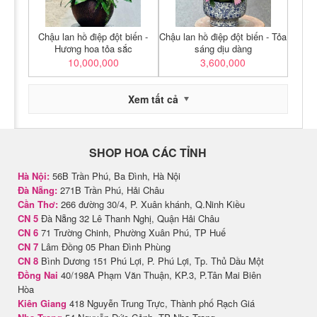
Chậu lan hồ điệp đột biến -
Chậu lan hồ điệp đột biến - Tỏa
Hương hoa tỏa sắc
sáng dịu dàng
10,000,000
3,600,000
Xem tất cả
SHOP HOA CÁC TỈNH
Hà Nội:
56B Trần Phú, Ba Đình, Hà Nội
Đà Nẵng:
271B Trần Phú, Hải Châu
Cần Thơ:
266 đường 30/4, P. Xuân khánh, Q.Ninh Kiều
CN 5
Đà Nẵng 32 Lê Thanh Nghị, Quận Hải Châu
CN 6
71 Trường Chinh, Phường Xuân Phú, TP Huế
CN 7
Lâm Đồng 05 Phan Đình Phùng
CN 8
Bình Dương 151 Phú Lợi, P. Phú Lợi, Tp. Thủ Dầu Một
Đồng Nai
40/198A Phạm Văn Thuận, KP.3, P.Tân Mai Biên
Hòa
Kiên Giang
418 Nguyễn Trung Trực, Thành phố Rạch Giá