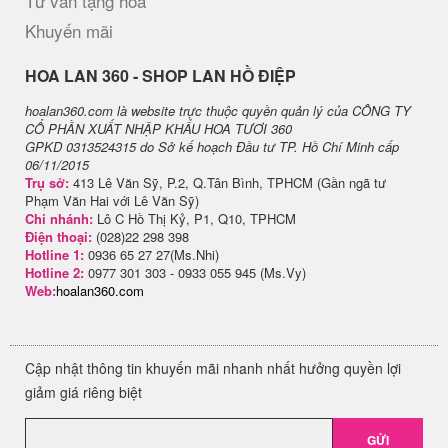
Tư vấn tặng hoa
Khuyến mãi
H​OA LAN 360 - SHOP LAN HỒ ĐIỆP
hoalan360.com là website trực thuộc quyền quản lý của CÔNG TY
CỔ PHẦN XUẤT NHẬP KHẨU HOA TƯƠI 360
GPKD 0313524315 do Sở kế hoạch Đầu tư TP. Hồ Chí Minh cấp
06/11/2015
Trụ sở:
413 Lê Văn Sỹ, P.2, Q.Tân Bình, TPHCM (Gần ngã tư
Phạm Văn Hai với Lê Văn Sỹ)
Chi nhánh:
Lô C Hồ Thị Kỷ, P1, Q10, TPHCM
Điện thoại:
(028)22 298 398
Hotline 1:
0936 65 27 27(Ms.Nhi)
Hotline 2:
0977 301 303 - 0933 055 945 (Ms.Vy)
Web:
hoalan360.com
Cập nhật thông tin khuyến mãi nhanh nhất hưởng quyền lợi
giảm giá riêng biệt
GỬI