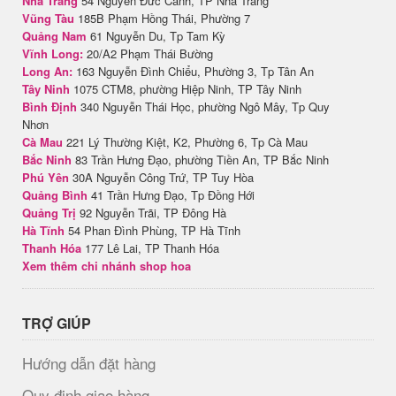
Nha Trang
54 Nguyễn Đức Cảnh, TP Nha Trang
Vũng Tàu
185B Phạm Hồng Thái, Phường 7
Quảng Nam
61 Nguyễn Du, Tp Tam Kỳ
Vĩnh Long:
20/A2 Phạm Thái Bường
Long An:
163 Nguyễn Đình Chiểu, Phường 3, Tp Tân An
Tây Ninh
1075 CTM8, phường Hiệp Ninh, TP Tây Ninh
Bình Định
340 Nguyễn Thái Học, phường Ngô Mây, Tp Quy
Nhơn
Cà Mau
221 Lý Thường Kiệt, K2, Phường 6, Tp Cà Mau
Bắc Ninh
83 Trần Hưng Đạo, phường Tiền An, TP Bắc Ninh
Phú Yên
30A Nguyễn Công Trứ, TP Tuy Hòa
Quảng Bình
41 Trần Hưng Đạo, Tp Đồng Hới
Quảng Trị
92 Nguyễn Trãi, TP Đông Hà
Hà Tĩnh
54 Phan Đình Phùng, TP Hà Tĩnh
Thanh Hóa
177 Lê Lai, TP Thanh Hóa
Xem thêm chi nhánh shop hoa
TRỢ GIÚP
Hướng dẫn đặt hàng
Quy định giao hàng