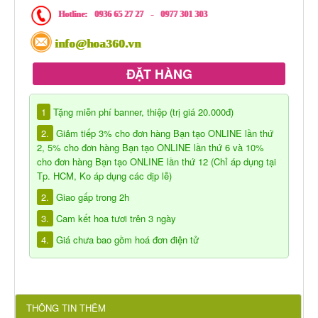
Hotline:
0936 65 27 27
-
0977 301 303
info@hoa360.vn
ĐẶT HÀNG
1
Tặng miễn phí banner, thiệp (trị giá 20.000đ)
2.
Giảm tiếp 3% cho đơn hàng Bạn tạo ONLINE lần thứ
2, 5% cho đơn hàng Bạn tạo ONLINE lần thứ 6 và 10%
cho đơn hàng Bạn tạo ONLINE lần thứ 12 (Chỉ áp dụng tại
Tp. HCM, Ko áp dụng các dịp lễ)
2.
Giao gấp trong 2h
3.
Cam kết hoa tươi trên 3 ngày
4.
Giá chưa bao gồm hoá đơn điện tử
THÔNG TIN THÊM