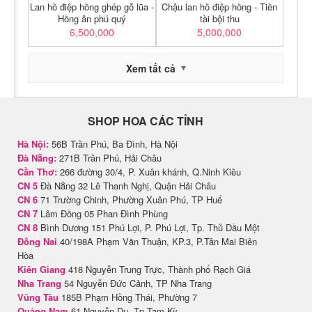
Lan hồ điệp hồng ghép gỗ lũa -
Chậu lan hồ điệp hồng - Tiền
Hồng ân phú quý
tài bội thu
6,500,000
5,000,000
Xem tất cả
SHOP HOA CÁC TỈNH
Hà Nội:
56B Trần Phú, Ba Đình, Hà Nội
Đà Nẵng:
271B Trần Phú, Hải Châu
Cần Thơ:
266 đường 30/4, P. Xuân khánh, Q.Ninh Kiều
CN 5
Đà Nẵng 32 Lê Thanh Nghị, Quận Hải Châu
CN 6
71 Trường Chinh, Phường Xuân Phú, TP Huế
CN 7
Lâm Đồng 05 Phan Đình Phùng
CN 8
Bình Dương 151 Phú Lợi, P. Phú Lợi, Tp. Thủ Dầu Một
Đồng Nai
40/198A Phạm Văn Thuận, KP.3, P.Tân Mai Biên
Hòa
Kiên Giang
418 Nguyễn Trung Trực, Thành phố Rạch Giá
Nha Trang
54 Nguyễn Đức Cảnh, TP Nha Trang
Vũng Tàu
185B Phạm Hồng Thái, Phường 7
Quảng Nam
61 Nguyễn Du, Tp Tam Kỳ