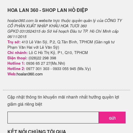
H​OA LAN 360 - SHOP LAN HỒ ĐIỆP
hoalan360.com là website trực thuộc quyền quản lý của CÔNG TY
CỔ PHẦN XUẤT NHẬP KHẨU HOA TƯƠI 360
GPKD 0313524315 do Sở kế hoạch Đầu tư TP. Hồ Chí Minh cấp
06/11/2015
Trụ sở:
413 Lê Văn Sỹ, P.2, Q.Tân Bình, TPHCM (Gần ngã tư
Phạm Văn Hai với Lê Văn Sỹ)
Chi nhánh:
Lô C Hồ Thị Kỷ, P1, Q10, TPHCM
Điện thoại:
(028)22 298 398
Hotline 1:
0936 65 27 27(Ms.Nhi)
Hotline 2:
0977 301 303 - 0933 055 945 (Ms.Vy)
Web:
hoalan360.com
Cập nhật thông tin khuyến mãi nhanh nhất hưởng quyền lợi
giảm giá riêng biệt
GỬI
KẾT NỐI CHÚNG TÔI QUA