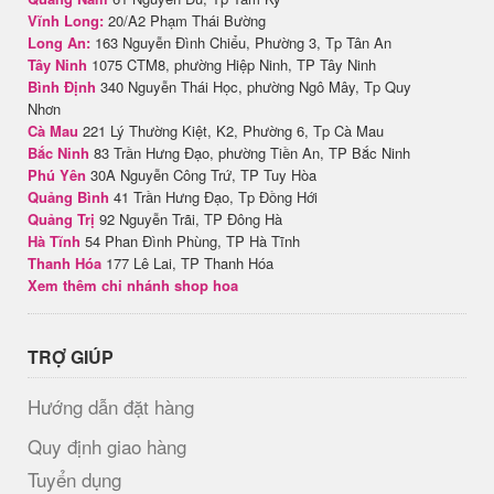
Vĩnh Long:
20/A2 Phạm Thái Bường
Long An:
163 Nguyễn Đình Chiểu, Phường 3, Tp Tân An
Tây Ninh
1075 CTM8, phường Hiệp Ninh, TP Tây Ninh
Bình Định
340 Nguyễn Thái Học, phường Ngô Mây, Tp Quy
Nhơn
Cà Mau
221 Lý Thường Kiệt, K2, Phường 6, Tp Cà Mau
Bắc Ninh
83 Trần Hưng Đạo, phường Tiền An, TP Bắc Ninh
Phú Yên
30A Nguyễn Công Trứ, TP Tuy Hòa
Quảng Bình
41 Trần Hưng Đạo, Tp Đồng Hới
Quảng Trị
92 Nguyễn Trãi, TP Đông Hà
Hà Tĩnh
54 Phan Đình Phùng, TP Hà Tĩnh
Thanh Hóa
177 Lê Lai, TP Thanh Hóa
Xem thêm chi nhánh shop hoa
TRỢ GIÚP
Hướng dẫn đặt hàng
Quy định giao hàng
Tuyển dụng