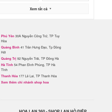
Xem tất cả
Phú Yên
30A Nguyễn Công Trứ, TP Tuy
Hòa
Quảng Bình
41 Trần Hưng Đạo, Tp Đồng
Hới
Quảng Trị
92 Nguyễn Trãi, TP Đông Hà
Hà Tĩnh
54 Phan Đình Phùng, TP Hà
Tĩnh
Thanh Hóa
177 Lê Lai, TP Thanh Hóa
Xem thêm chi nhánh shop hoa
H​OA LAN 360 - SHOP LAN HỒ ĐIỆP