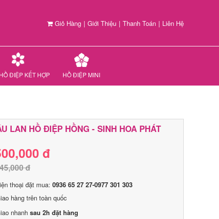
Giỏ Hàng
|
Giới Thiệu
|
Thanh Toán
|
Liên Hệ
HỒ ĐIỆP KẾT HỢP
HỒ ĐIỆP MINI
U LAN HỒ ĐIỆP HỒNG - SINH HOA PHÁT
500,000 đ
45,000 đ
iện thoại đặt mua:
0936 65 27 27-0977 301 303
iao hàng trên toàn quốc
iao nhanh
sau 2h đặt hàng