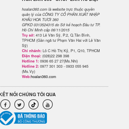
hoalan360.com là website trực thuộc quyền
quản lý của CÔNG TY CỔ PHẦN XUẤT NHẬP
KHẨU HOA TƯƠI 360
GPKD 0313524315 do Sở kế hoạch Đầu tư TP.
Hồ Chí Minh cấp 06/11/2015
Trụ sở:
413 Lê Văn Sỹ, P.2, Q.Tân Bình,
TPHCM (Gần ngã tư Phạm Văn Hai với Lê Văn
Sỹ)
Chi nhánh:
Lô C Hồ Thị Kỷ, P1, Q10, TPHCM
Điện thoại:
(028)22 298 398
Hotline 1:
0936 65 27 27(Ms.Nhi)
Hotline 2:
0977 301 303 - 0933 055 945
(Ms.Vy)
Web:
hoalan360.com
KẾT NỐI CHÚNG TÔI QUA