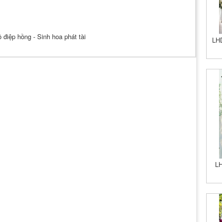
LHD
LH