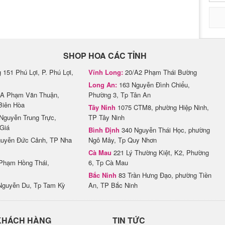
SHOP HOA CÁC TỈNH
151 Phú Lợi, P. Phú Lợi,
Vĩnh Long:
20/A2 Phạm Thái Bường
Long An:
163 Nguyễn Đình Chiểu,
A Phạm Văn Thuận,
Phường 3, Tp Tân An
Biên Hòa
Tây Ninh
1075 CTM8, phường Hiệp Ninh,
Nguyễn Trung Trực,
TP Tây Ninh
Giá
Bình Định
340 Nguyễn Thái Học, phường
uyễn Đức Cảnh, TP Nha
Ngô Mây, Tp Quy Nhơn
Cà Mau
221 Lý Thường Kiệt, K2, Phường
Phạm Hồng Thái,
6, Tp Cà Mau
Bắc Ninh
83 Trần Hưng Đạo, phường Tiền
Nguyễn Du, Tp Tam Kỳ
An, TP Bắc Ninh
KHÁCH HÀNG
TIN TỨC