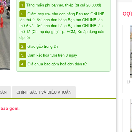
1
Tặng miễn phí banner, thiệp (trị giá 20.000đ)
GỢI
2.
Giảm tiếp 3% cho đơn hàng Bạn tạo ONLINE
lần thứ 2, 5% cho đơn hàng Bạn tạo ONLINE lần
thứ 6 và 10% cho đơn hàng Bạn tạo ONLINE lần
thứ 12 (Chỉ áp dụng tại Tp. HCM, Ko áp dụng các
dịp lễ)
2.
Giao gấp trong 2h
3.
Cam kết hoa tươi trên 3 ngày
4.
Giá chưa bao gồm hoá đơn điện tử
LH
OÁN
CHÍNH SÁCH VÀ ĐIỀU KHOẢN
i bao gồm: