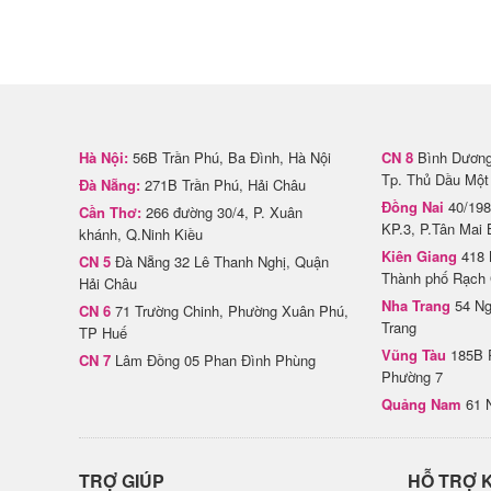
Hà Nội:
56B Trần Phú, Ba Đình, Hà Nội
CN 8
Bình Dương 
Tp. Thủ Dầu Một
Đà Nẵng:
271B Trần Phú, Hải Châu
Đồng Nai
40/198
Cần Thơ:
266 đường 30/4, P. Xuân
KP.3, P.Tân Mai 
khánh, Q.Ninh Kiều
Kiên Giang
418 
CN 5
Đà Nẵng 32 Lê Thanh Nghị, Quận
Thành phố Rạch 
Hải Châu
Nha Trang
54 Ng
CN 6
71 Trường Chinh, Phường Xuân Phú,
Trang
TP Huế
Vũng Tàu
185B 
CN 7
Lâm Đồng 05 Phan Đình Phùng
Phường 7
Quảng Nam
61 
TRỢ GIÚP
HỖ TRỢ 