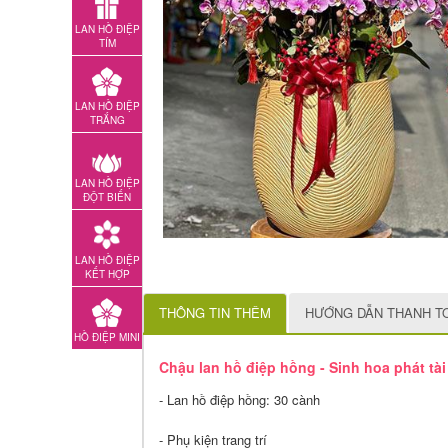
LAN HỒ ĐIỆP
TÍM
LAN HỒ ĐIỆP
TRẮNG
LAN HỒ ĐIỆP
ĐỘT BIẾN
LAN HỒ ĐIỆP
KẾT HỢP
THÔNG TIN THÊM
HƯỚNG DẪN THANH T
HỒ ĐIỆP MINI
Chậu lan hồ điệp hồng - Sinh hoa phát tà
- Lan hồ điệp hồng: 30 cành
- Phụ kiện trang trí