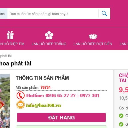
anh
N HỒ ĐIỆP TÍM
LAN HỒ ĐIỆP TRẮNG
LAN HỒ ĐIỆP ĐỘT BIẾN
LAN 
phát tài
hoa phát tài
CHẬ
THÔNG TIN SẢN PHẨM
TÀI
9,
Mã sản phẩm:
76734
Hotline:
0936 65 27 27
-
0977 301
10,5
303
info@hoa360.vn
Gọi đ
G
ĐẶT HÀNG
G