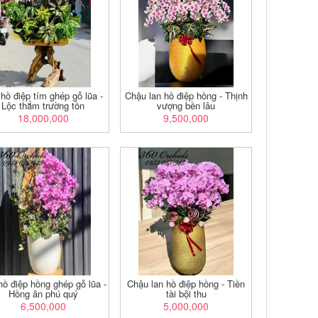
hồ điệp tím ghép gỗ lũa -
Chậu lan hồ điệp hồng - Thịnh
Lộc thắm trường tồn
vượng bền lâu
18,000,000
9,500,000
hồ điệp hồng ghép gỗ lũa -
Chậu lan hồ điệp hồng - Tiền
Hồng ân phú quý
tài bội thu
6,500,000
5,000,000