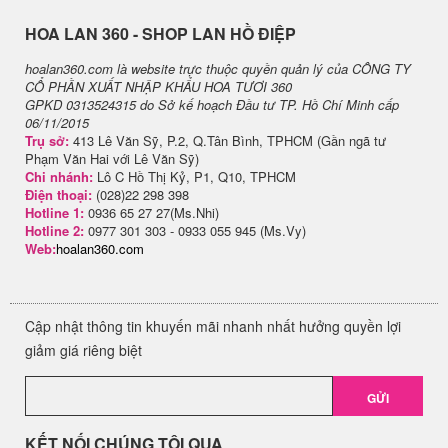
H​OA LAN 360 - SHOP LAN HỒ ĐIỆP
hoalan360.com là website trực thuộc quyền quản lý của CÔNG TY
CỔ PHẦN XUẤT NHẬP KHẨU HOA TƯƠI 360
GPKD 0313524315 do Sở kế hoạch Đầu tư TP. Hồ Chí Minh cấp
06/11/2015
Trụ sở:
413 Lê Văn Sỹ, P.2, Q.Tân Bình, TPHCM (Gần ngã tư
Phạm Văn Hai với Lê Văn Sỹ)
Chi nhánh:
Lô C Hồ Thị Kỷ, P1, Q10, TPHCM
Điện thoại:
(028)22 298 398
Hotline 1:
0936 65 27 27(Ms.Nhi)
Hotline 2:
0977 301 303 - 0933 055 945 (Ms.Vy)
Web:
hoalan360.com
Cập nhật thông tin khuyến mãi nhanh nhất hưởng quyền lợi
giảm giá riêng biệt
GỬI
KẾT NỐI CHÚNG TÔI QUA