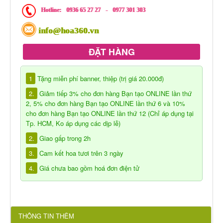
Hotline:
0936 65 27 27
-
0977 301 303
info@hoa360.vn
ĐẶT HÀNG
1
Tặng miễn phí banner, thiệp (trị giá 20.000đ)
2.
Giảm tiếp 3% cho đơn hàng Bạn tạo ONLINE lần thứ
2, 5% cho đơn hàng Bạn tạo ONLINE lần thứ 6 và 10%
cho đơn hàng Bạn tạo ONLINE lần thứ 12 (Chỉ áp dụng tại
Tp. HCM, Ko áp dụng các dịp lễ)
2.
Giao gấp trong 2h
3.
Cam kết hoa tươi trên 3 ngày
4.
Giá chưa bao gồm hoá đơn điện tử
THÔNG TIN THÊM