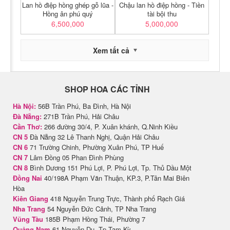
Lan hồ điệp hồng ghép gỗ lũa -
Chậu lan hồ điệp hồng - Tiền
Hồng ân phú quý
tài bội thu
6,500,000
5,000,000
Xem tất cả
SHOP HOA CÁC TỈNH
Hà Nội:
56B Trần Phú, Ba Đình, Hà Nội
Đà Nẵng:
271B Trần Phú, Hải Châu
Cần Thơ:
266 đường 30/4, P. Xuân khánh, Q.Ninh Kiều
CN 5
Đà Nẵng 32 Lê Thanh Nghị, Quận Hải Châu
CN 6
71 Trường Chinh, Phường Xuân Phú, TP Huế
CN 7
Lâm Đồng 05 Phan Đình Phùng
CN 8
Bình Dương 151 Phú Lợi, P. Phú Lợi, Tp. Thủ Dầu Một
Đồng Nai
40/198A Phạm Văn Thuận, KP.3, P.Tân Mai Biên
Hòa
Kiên Giang
418 Nguyễn Trung Trực, Thành phố Rạch Giá
Nha Trang
54 Nguyễn Đức Cảnh, TP Nha Trang
Vũng Tàu
185B Phạm Hồng Thái, Phường 7
Quảng Nam
61 Nguyễn Du, Tp Tam Kỳ