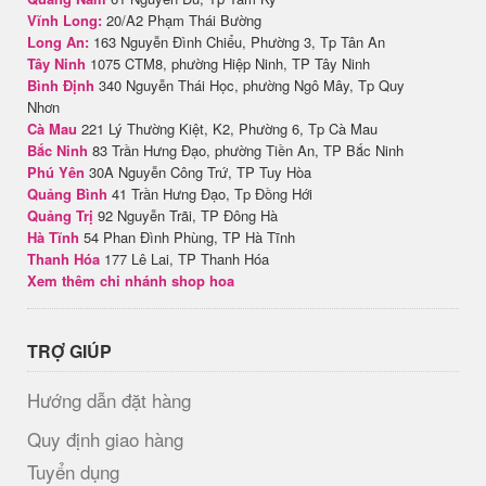
Vĩnh Long:
20/A2 Phạm Thái Bường
Long An:
163 Nguyễn Đình Chiểu, Phường 3, Tp Tân An
Tây Ninh
1075 CTM8, phường Hiệp Ninh, TP Tây Ninh
Bình Định
340 Nguyễn Thái Học, phường Ngô Mây, Tp Quy
Nhơn
Cà Mau
221 Lý Thường Kiệt, K2, Phường 6, Tp Cà Mau
Bắc Ninh
83 Trần Hưng Đạo, phường Tiền An, TP Bắc Ninh
Phú Yên
30A Nguyễn Công Trứ, TP Tuy Hòa
Quảng Bình
41 Trần Hưng Đạo, Tp Đồng Hới
Quảng Trị
92 Nguyễn Trãi, TP Đông Hà
Hà Tĩnh
54 Phan Đình Phùng, TP Hà Tĩnh
Thanh Hóa
177 Lê Lai, TP Thanh Hóa
Xem thêm chi nhánh shop hoa
TRỢ GIÚP
Hướng dẫn đặt hàng
Quy định giao hàng
Tuyển dụng