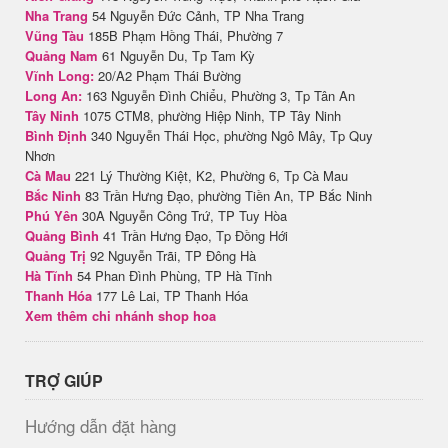
Nha Trang
54 Nguyễn Đức Cảnh, TP Nha Trang
Vũng Tàu
185B Phạm Hồng Thái, Phường 7
Quảng Nam
61 Nguyễn Du, Tp Tam Kỳ
Vĩnh Long:
20/A2 Phạm Thái Bường
Long An:
163 Nguyễn Đình Chiểu, Phường 3, Tp Tân An
Tây Ninh
1075 CTM8, phường Hiệp Ninh, TP Tây Ninh
Bình Định
340 Nguyễn Thái Học, phường Ngô Mây, Tp Quy
Nhơn
Cà Mau
221 Lý Thường Kiệt, K2, Phường 6, Tp Cà Mau
Bắc Ninh
83 Trần Hưng Đạo, phường Tiền An, TP Bắc Ninh
Phú Yên
30A Nguyễn Công Trứ, TP Tuy Hòa
Quảng Bình
41 Trần Hưng Đạo, Tp Đồng Hới
Quảng Trị
92 Nguyễn Trãi, TP Đông Hà
Hà Tĩnh
54 Phan Đình Phùng, TP Hà Tĩnh
Thanh Hóa
177 Lê Lai, TP Thanh Hóa
Xem thêm chi nhánh shop hoa
TRỢ GIÚP
Hướng dẫn đặt hàng