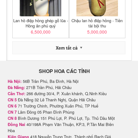
Lan hồ điệp hồng ghép gỗ lũa -
Chậu lan hồ điệp hồng - Tiền
Hồng ân phú quý
tài bội thu
6,500,000
5,000,000
Xem tất cả
SHOP HOA CÁC TỈNH
Hà Nội:
56B Trần Phú, Ba Đình, Hà Nội
Đà Nẵng:
271B Trần Phú, Hải Châu
Cần Thơ:
266 đường 30/4, P. Xuân khánh, Q.Ninh Kiều
CN 5
Đà Nẵng 32 Lê Thanh Nghị, Quận Hải Châu
CN 6
71 Trường Chinh, Phường Xuân Phú, TP Huế
CN 7
Lâm Đồng 05 Phan Đình Phùng
CN 8
Bình Dương 151 Phú Lợi, P. Phú Lợi, Tp. Thủ Dầu Một
Đồng Nai
40/198A Phạm Văn Thuận, KP.3, P.Tân Mai Biên
Hòa
Kiên Giang
418 Nguyễn Trung Trực, Thành phố Rạch Giá