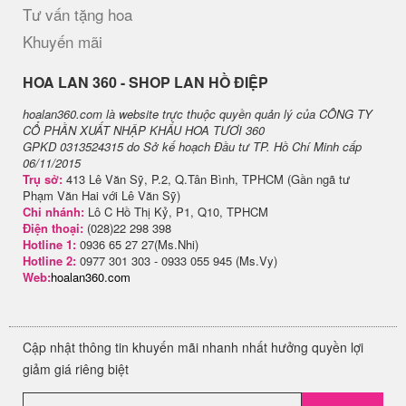
Tư vấn tặng hoa
Khuyến mãi
H​OA LAN 360 - SHOP LAN HỒ ĐIỆP
hoalan360.com là website trực thuộc quyền quản lý của CÔNG TY
CỔ PHẦN XUẤT NHẬP KHẨU HOA TƯƠI 360
GPKD 0313524315 do Sở kế hoạch Đầu tư TP. Hồ Chí Minh cấp
06/11/2015
Trụ sở:
413 Lê Văn Sỹ, P.2, Q.Tân Bình, TPHCM (Gần ngã tư
Phạm Văn Hai với Lê Văn Sỹ)
Chi nhánh:
Lô C Hồ Thị Kỷ, P1, Q10, TPHCM
Điện thoại:
(028)22 298 398
Hotline 1:
0936 65 27 27(Ms.Nhi)
Hotline 2:
0977 301 303 - 0933 055 945 (Ms.Vy)
Web:
hoalan360.com
Cập nhật thông tin khuyến mãi nhanh nhất hưởng quyền lợi
giảm giá riêng biệt