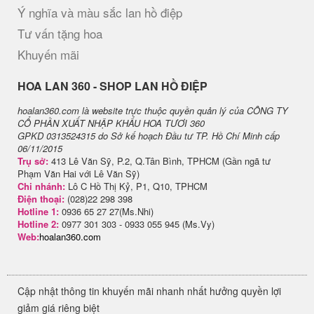
Ý nghĩa và màu sắc lan hồ điệp
Tư vấn tặng hoa
Khuyến mãi
H​OA LAN 360 - SHOP LAN HỒ ĐIỆP
hoalan360.com là website trực thuộc quyền quản lý của CÔNG TY
CỔ PHẦN XUẤT NHẬP KHẨU HOA TƯƠI 360
GPKD 0313524315 do Sở kế hoạch Đầu tư TP. Hồ Chí Minh cấp
06/11/2015
Trụ sở:
413 Lê Văn Sỹ, P.2, Q.Tân Bình, TPHCM (Gần ngã tư
Phạm Văn Hai với Lê Văn Sỹ)
Chi nhánh:
Lô C Hồ Thị Kỷ, P1, Q10, TPHCM
Điện thoại:
(028)22 298 398
Hotline 1:
0936 65 27 27(Ms.Nhi)
Hotline 2:
0977 301 303 - 0933 055 945 (Ms.Vy)
Web:
hoalan360.com
Cập nhật thông tin khuyến mãi nhanh nhất hưởng quyền lợi
giảm giá riêng biệt