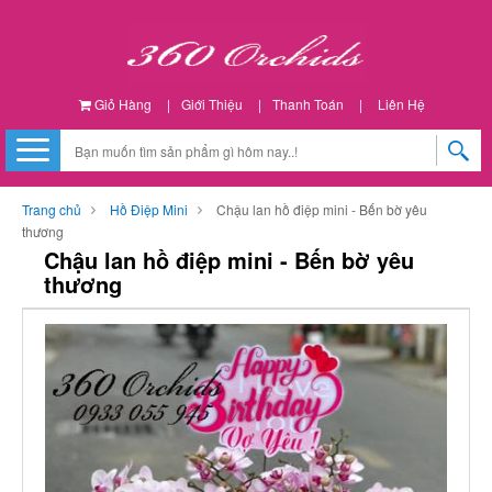
Giỏ Hàng
|
Giới Thiệu
|
Thanh Toán
|
Liên Hệ
Trang chủ
Hồ Điệp Mini
Chậu lan hồ điệp mini - Bến bờ yêu
thương
Chậu lan hồ điệp mini - Bến bờ yêu
thương