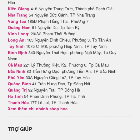
Hòa
Kiên Giang
418 Nguyễn Trung Trực, Thành phố Rạch Giá
Nha Trang
54 Nguyễn Đức Cảnh, TP Nha Trang
Vũng Tàu
185B Phạm Hồng Thái, Phường 7
Quảng Nam
61 Nguyễn Du, Tp Tam Kỳ
Vĩnh Long:
20/A2 Phạm Thái Bường
Long An:
163 Nguyễn Đình Chiểu, Phường 3, Tp Tân An
Tây Ninh
1075 CTM8, phường Hiệp Ninh, TP Tây Ninh
Bình Định
340 Nguyễn Thái Học, phường Ngô Mây, Tp Quy
Nhơn
Cà Mau
221 Lý Thường Kiệt, K2, Phường 6, Tp Cà Mau
Bắc Ninh
83 Trần Hưng Đạo, phường Tiền An, TP Bắc Ninh
Phú Yên
30A Nguyễn Công Trứ, TP Tuy Hòa
Quảng Bình
41 Trần Hưng Đạo, Tp Đồng Hới
Quảng Trị
92 Nguyễn Trãi, TP Đông Hà
Hà Tĩnh
54 Phan Đình Phùng, TP Hà Tĩnh
Thanh Hóa
177 Lê Lai, TP Thanh Hóa
Xem thêm chi nhánh shop hoa
TRỢ GIÚP