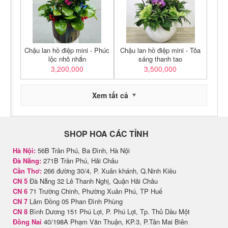
Chậu lan hồ điệp mini - Phúc
Chậu lan hồ điệp mini - Tỏa
lộc nhỏ nhắn
sáng thanh tao
3,200,000
3,500,000
Xem tất cả
SHOP HOA CÁC TỈNH
Hà Nội:
56B Trần Phú, Ba Đình, Hà Nội
Đà Nẵng:
271B Trần Phú, Hải Châu
Cần Thơ:
266 đường 30/4, P. Xuân khánh, Q.Ninh Kiều
CN 5
Đà Nẵng 32 Lê Thanh Nghị, Quận Hải Châu
CN 6
71 Trường Chinh, Phường Xuân Phú, TP Huế
CN 7
Lâm Đồng 05 Phan Đình Phùng
CN 8
Bình Dương 151 Phú Lợi, P. Phú Lợi, Tp. Thủ Dầu Một
Đồng Nai
40/198A Phạm Văn Thuận, KP.3, P.Tân Mai Biên