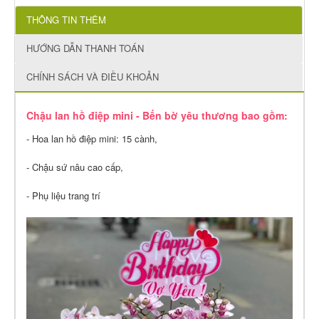
THÔNG TIN THÊM
HƯỚNG DẪN THANH TOÁN
CHÍNH SÁCH VÀ ĐIỀU KHOẢN
Chậu lan hồ điệp mini - Bến bờ yêu thương bao gồm:
- Hoa lan hồ điệp mini: 15 cành,
- Chậu sứ nâu cao cấp,
- Phụ liệu trang trí