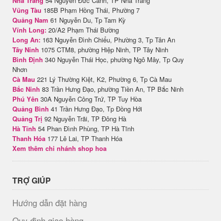
Nha Trang
54 Nguyễn Đức Cảnh, TP Nha Trang
Vũng Tàu
185B Phạm Hồng Thái, Phường 7
Quảng Nam
61 Nguyễn Du, Tp Tam Kỳ
Vĩnh Long:
20/A2 Phạm Thái Bường
Long An:
163 Nguyễn Đình Chiểu, Phường 3, Tp Tân An
Tây Ninh
1075 CTM8, phường Hiệp Ninh, TP Tây Ninh
Bình Định
340 Nguyễn Thái Học, phường Ngô Mây, Tp Quy
Nhơn
Cà Mau
221 Lý Thường Kiệt, K2, Phường 6, Tp Cà Mau
Bắc Ninh
83 Trần Hưng Đạo, phường Tiền An, TP Bắc Ninh
Phú Yên
30A Nguyễn Công Trứ, TP Tuy Hòa
Quảng Bình
41 Trần Hưng Đạo, Tp Đồng Hới
Quảng Trị
92 Nguyễn Trãi, TP Đông Hà
Hà Tĩnh
54 Phan Đình Phùng, TP Hà Tĩnh
Thanh Hóa
177 Lê Lai, TP Thanh Hóa
Xem thêm chi nhánh shop hoa
TRỢ GIÚP
Hướng dẫn đặt hàng
Quy định giao hàng