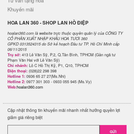
Tư vấn tặng hoa
Khuyến mãi
H​OA LAN 360 - SHOP LAN HỒ ĐIỆP
hoalan360.com là website trực thuộc quyền quản lý của CÔNG TY
CỔ PHẦN XUẤT NHẬP KHẨU HOA TƯƠI 360
GPKD 0313524315 do Sở kế hoạch Đầu tư TP. Hồ Chí Minh cấp
06/11/2015
Trụ sở:
413 Lê Văn Sỹ, P.2, Q.Tân Bình, TPHCM (Gần ngã tư
Phạm Văn Hai với Lê Văn Sỹ)
Chi nhánh:
Lô C Hồ Thị Kỷ, P1, Q10, TPHCM
Điện thoại:
(028)22 298 398
Hotline 1:
0936 65 27 27(Ms.Nhi)
Hotline 2:
0977 301 303 - 0933 055 945 (Ms.Vy)
Web:
hoalan360.com
Cập nhật thông tin khuyến mãi nhanh nhất hưởng quyền lợi
giảm giá riêng biệt
GỬI