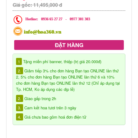
Giá gốc: 11,495,000 đ
Hotline:
0936 65 27 27
-
0977 301 303
info@hoa360.vn
ĐẶT HÀNG
1
Tặng miễn phí banner, thiệp (trị giá 20.000đ)
2.
Giảm tiếp 3% cho đơn hàng Bạn tạo ONLINE lần thứ
2, 5% cho đơn hàng Bạn tạo ONLINE lần thứ 6 và 10%
cho đơn hàng Bạn tạo ONLINE lần thứ 12 (Chỉ áp dụng tại
Tp. HCM, Ko áp dụng các dịp lễ)
2.
Giao gấp trong 2h
3.
Cam kết hoa tươi trên 3 ngày
4.
Giá chưa bao gồm hoá đơn điện tử