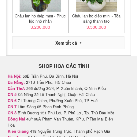
Chậu lan hồ điệp mini - Phúc
Chậu lan hồ điệp mini - Tỏa
lộc nhỏ nhắn
sáng thanh tao
3,200,000
3,500,000
Xem tất cả
SHOP HOA CÁC TỈNH
Hà Nội:
56B Trần Phú, Ba Đình, Hà Nội
Đà Nẵng:
271B Trần Phú, Hải Châu
Cần Thơ:
266 đường 30/4, P. Xuân khánh, Q.Ninh Kiều
CN 5
Đà Nẵng 32 Lê Thanh Nghị, Quận Hải Châu
CN 6
71 Trường Chinh, Phường Xuân Phú, TP Huế
CN 7
Lâm Đồng 05 Phan Đình Phùng
CN 8
Bình Dương 151 Phú Lợi, P. Phú Lợi, Tp. Thủ Dầu Một
Đồng Nai
40/198A Phạm Văn Thuận, KP.3, P.Tân Mai Biên
Hòa
Kiên Giang
418 Nguyễn Trung Trực, Thành phố Rạch Giá