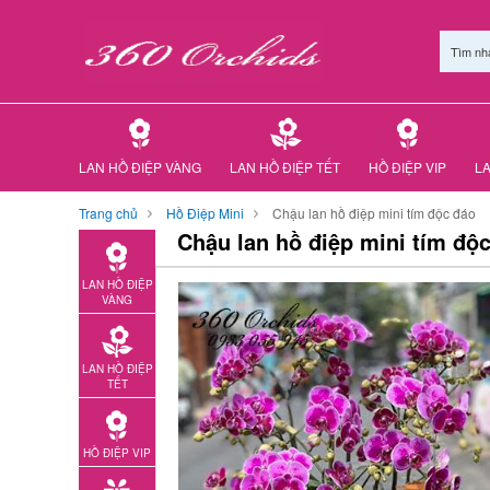
Tìm nh
LAN HỒ ĐIỆP VÀNG
LAN HỒ ĐIỆP TẾT
HỒ ĐIỆP VIP
LA
Trang chủ
Hồ Điệp Mini
Chậu lan hồ điệp mini tím độc đáo
Chậu lan hồ điệp mini tím độ
LAN HỒ ĐIỆP
VÀNG
LAN HỒ ĐIỆP
TẾT
HỒ ĐIỆP VIP