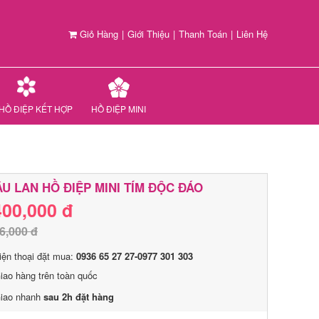
Giỏ Hàng
|
Giới Thiệu
|
Thanh Toán
|
Liên Hệ
HỒ ĐIỆP KẾT HỢP
HỒ ĐIỆP MINI
U LAN HỒ ĐIỆP MINI TÍM ĐỘC ĐÁO
400,000 đ
6,000 đ
iện thoại đặt mua:
0936 65 27 27-0977 301 303
iao hàng trên toàn quốc
iao nhanh
sau 2h đặt hàng