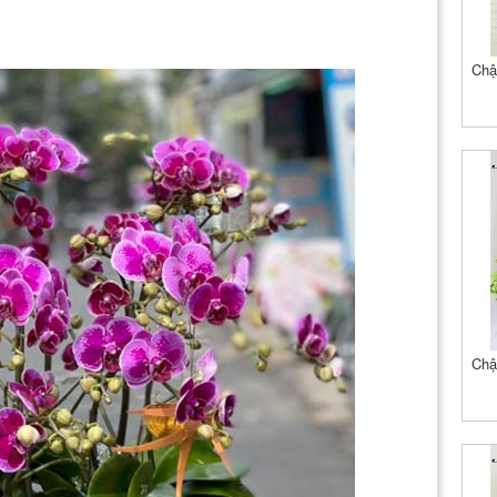
Chậ
Chậ