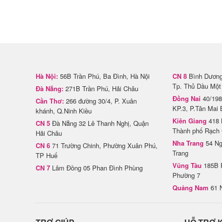
Hà Nội:
56B Trần Phú, Ba Đình, Hà Nội
CN 8
Bình Dương 
Tp. Thủ Dầu Một
Đà Nẵng:
271B Trần Phú, Hải Châu
Đồng Nai
40/198
Cần Thơ:
266 đường 30/4, P. Xuân
KP.3, P.Tân Mai 
khánh, Q.Ninh Kiều
Kiên Giang
418 
CN 5
Đà Nẵng 32 Lê Thanh Nghị, Quận
Thành phố Rạch 
Hải Châu
Nha Trang
54 Ng
CN 6
71 Trường Chinh, Phường Xuân Phú,
Trang
TP Huế
Vũng Tàu
185B 
CN 7
Lâm Đồng 05 Phan Đình Phùng
Phường 7
Quảng Nam
61 