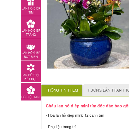
LAN HỒ ĐIỆP
TÍM
LAN HỒ ĐIỆP
TRẮNG
LAN HỒ ĐIỆP
ĐỘT BIẾN
LAN HỒ ĐIỆP
KẾT HỢP
THÔNG TIN THÊM
HƯỚNG DẪN THANH T
HỒ ĐIỆP MINI
Chậu lan hồ điệp mini tím độc đáo bao g
- Hoa lan hồ điệp mini: 12 cành tím
- Phụ liệu trang trí