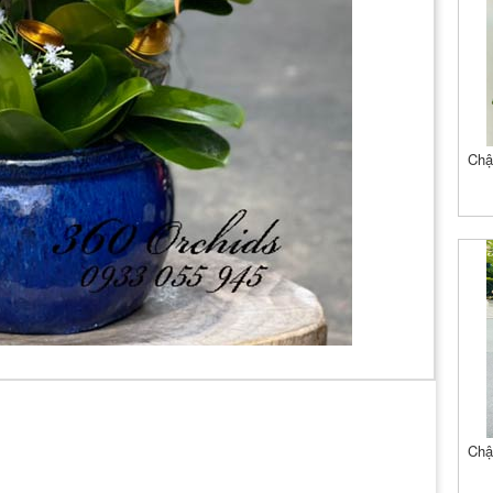
Chậ
Chậ