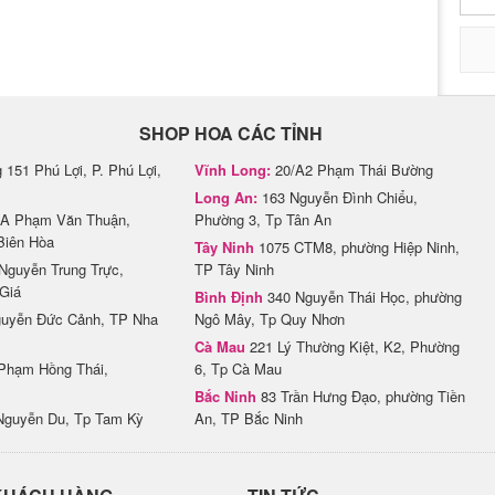
SHOP HOA CÁC TỈNH
151 Phú Lợi, P. Phú Lợi,
Vĩnh Long:
20/A2 Phạm Thái Bường
Long An:
163 Nguyễn Đình Chiểu,
A Phạm Văn Thuận,
Phường 3, Tp Tân An
Biên Hòa
Tây Ninh
1075 CTM8, phường Hiệp Ninh,
Nguyễn Trung Trực,
TP Tây Ninh
Giá
Bình Định
340 Nguyễn Thái Học, phường
uyễn Đức Cảnh, TP Nha
Ngô Mây, Tp Quy Nhơn
Cà Mau
221 Lý Thường Kiệt, K2, Phường
Phạm Hồng Thái,
6, Tp Cà Mau
Bắc Ninh
83 Trần Hưng Đạo, phường Tiền
Nguyễn Du, Tp Tam Kỳ
An, TP Bắc Ninh