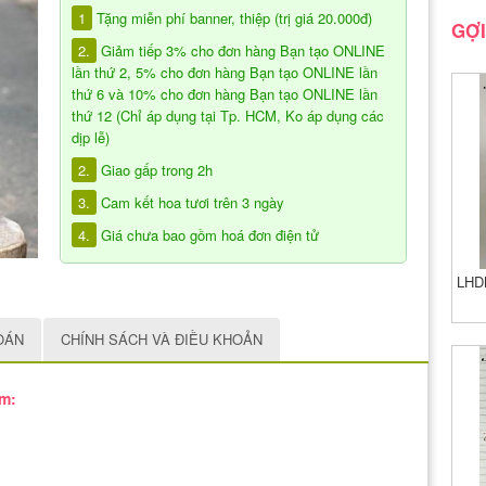
1
Tặng miễn phí banner, thiệp (trị giá 20.000đ)
GỢI
2.
Giảm tiếp 3% cho đơn hàng Bạn tạo ONLINE
lần thứ 2, 5% cho đơn hàng Bạn tạo ONLINE lần
thứ 6 và 10% cho đơn hàng Bạn tạo ONLINE lần
thứ 12 (Chỉ áp dụng tại Tp. HCM, Ko áp dụng các
dịp lễ)
2.
Giao gấp trong 2h
3.
Cam kết hoa tươi trên 3 ngày
4.
Giá chưa bao gồm hoá đơn điện tử
LHDM
OÁN
CHÍNH SÁCH VÀ ĐIỀU KHOẢN
ồm: