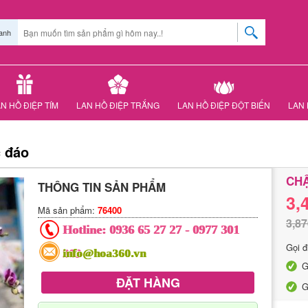
anh
N HỒ ĐIỆP TÍM
LAN HỒ ĐIỆP TRẮNG
LAN HỒ ĐIỆP ĐỘT BIẾN
LAN 
c đáo
CHẬ
THÔNG TIN SẢN PHẨM
3,
Mã sản phẩm:
76400
3,87
Hotline:
0936 65 27 27
-
0977 301
Gọi đ
303
info@hoa360.vn
G
ĐẶT HÀNG
G