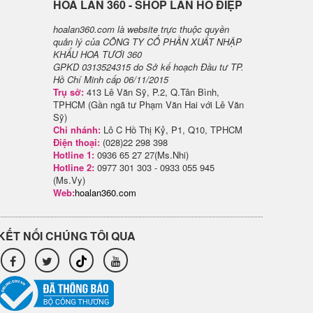
H​OA LAN 360 - SHOP LAN HỒ ĐIỆP
hoalan360.com là website trực thuộc quyền
quản lý của CÔNG TY CỔ PHẦN XUẤT NHẬP
KHẨU HOA TƯƠI 360
GPKD 0313524315 do Sở kế hoạch Đầu tư TP.
Hồ Chí Minh cấp 06/11/2015
Trụ sở:
413 Lê Văn Sỹ, P.2, Q.Tân Bình,
TPHCM (Gần ngã tư Phạm Văn Hai với Lê Văn
Sỹ)
Chi nhánh:
Lô C Hồ Thị Kỷ, P1, Q10, TPHCM
Điện thoại:
(028)22 298 398
Hotline 1:
0936 65 27 27(Ms.Nhi)
Hotline 2:
0977 301 303 - 0933 055 945
(Ms.Vy)
Web:
hoalan360.com
KẾT NỐI CHÚNG TÔI QUA