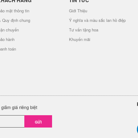
KHÁCH HÀNG
TIN TỨC
ảo mật thông tin
Giới Thiệu
& Quy định chung
Ý nghĩa và màu sắc lan hồ điệp
vận chuyển
Tư vấn tặng hoa
bảo hành
Khuyến mãi
hanh toán
giảm giá riêng biệt
GỬI