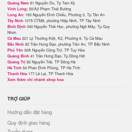
Quảng Nam
61 Nguyễn Du, Tp Tam Kỳ
Vĩnh Long:
20/A2 Phạm Thái Bường
Long An:
163 Nguyễn Đình Chiểu, Phường 3, Tp Tân An
Tây Ninh
1075 CTM8, phường Hiệp Ninh, TP Tây Ninh
Bình Định
340 Nguyễn Thái Học, phường Ngô Mây, Tp Quy
Nhơn
Cà Mau
221 Lý Thường Kiệt, K2, Phường 6, Tp Cà Mau
Bắc Ninh
83 Trần Hưng Đạo, phường Tiền An, TP Bắc Ninh
Phú Yên
30A Nguyễn Công Trứ, TP Tuy Hòa
Quảng Bình
41 Trần Hưng Đạo, Tp Đồng Hới
Quảng Trị
92 Nguyễn Trãi, TP Đông Hà
Hà Tĩnh
54 Phan Đình Phùng, TP Hà Tĩnh
Thanh Hóa
177 Lê Lai, TP Thanh Hóa
Xem thêm chi nhánh shop hoa
TRỢ GIÚP
Hướng dẫn đặt hàng
Quy định giao hàng
Tuyển dụng