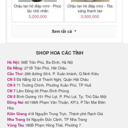
Chậu lan hồ điệp mini - Phúc
Chậu lan hồ điệp mini - Tỏa
lộc nhỏ nhắn
sáng thanh tao
3,200,000
3,500,000
Xem tất cả
SHOP HOA CÁC TỈNH
Hà Nội:
56B Trần Phú, Ba Đình, Hà Nội
Đà Nẵng:
271B Trần Phú, Hải Châu
Cần Thơ:
266 đường 30/4, P. Xuân khánh, Q.Ninh Kiều
CN 5
Đà Nẵng 32 Lê Thanh Nghị, Quận Hải Châu
CN 6
71 Trường Chinh, Phường Xuân Phú, TP Huế
CN 7
Lâm Đồng 05 Phan Đình Phùng
CN 8
Bình Dương 151 Phú Lợi, P. Phú Lợi, Tp. Thủ Dầu Một
Đồng Nai
40/198A Phạm Văn Thuận, KP.3, P.Tân Mai Biên
Hòa
Kiên Giang
418 Nguyễn Trung Trực, Thành phố Rạch Giá
Nha Trang
54 Nguyễn Đức Cảnh, TP Nha Trang
Vũng Tàu
185B Phạm Hồng Thái, Phường 7