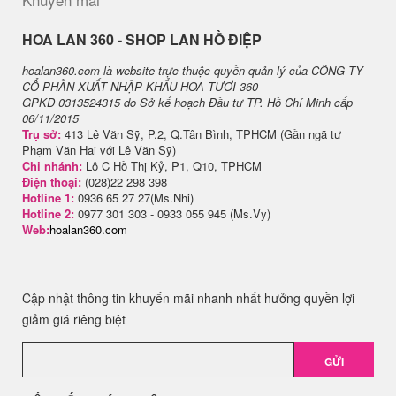
H​OA LAN 360 - SHOP LAN HỒ ĐIỆP
hoalan360.com là website trực thuộc quyền quản lý của CÔNG TY
CỔ PHẦN XUẤT NHẬP KHẨU HOA TƯƠI 360
GPKD 0313524315 do Sở kế hoạch Đầu tư TP. Hồ Chí Minh cấp
06/11/2015
Trụ sở:
413 Lê Văn Sỹ, P.2, Q.Tân Bình, TPHCM (Gần ngã tư
Phạm Văn Hai với Lê Văn Sỹ)
Chi nhánh:
Lô C Hồ Thị Kỷ, P1, Q10, TPHCM
Điện thoại:
(028)22 298 398
Hotline 1:
0936 65 27 27(Ms.Nhi)
Hotline 2:
0977 301 303 - 0933 055 945 (Ms.Vy)
Web:
hoalan360.com
Cập nhật thông tin khuyến mãi nhanh nhất hưởng quyền lợi
giảm giá riêng biệt
GỬI