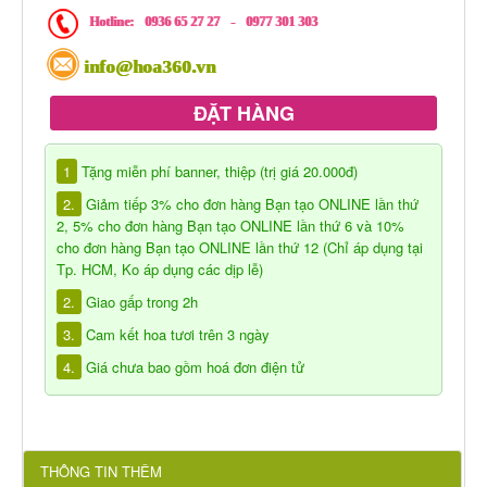
Hotline:
0936 65 27 27
-
0977 301 303
info@hoa360.vn
ĐẶT HÀNG
1
Tặng miễn phí banner, thiệp (trị giá 20.000đ)
2.
Giảm tiếp 3% cho đơn hàng Bạn tạo ONLINE lần thứ
2, 5% cho đơn hàng Bạn tạo ONLINE lần thứ 6 và 10%
cho đơn hàng Bạn tạo ONLINE lần thứ 12 (Chỉ áp dụng tại
Tp. HCM, Ko áp dụng các dịp lễ)
2.
Giao gấp trong 2h
3.
Cam kết hoa tươi trên 3 ngày
4.
Giá chưa bao gồm hoá đơn điện tử
THÔNG TIN THÊM