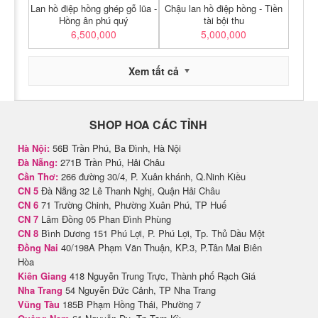
Lan hồ điệp hồng ghép gỗ lũa -
Chậu lan hồ điệp hồng - Tiền
Hồng ân phú quý
tài bội thu
6,500,000
5,000,000
Xem tất cả
SHOP HOA CÁC TỈNH
Hà Nội:
56B Trần Phú, Ba Đình, Hà Nội
Đà Nẵng:
271B Trần Phú, Hải Châu
Cần Thơ:
266 đường 30/4, P. Xuân khánh, Q.Ninh Kiều
CN 5
Đà Nẵng 32 Lê Thanh Nghị, Quận Hải Châu
CN 6
71 Trường Chinh, Phường Xuân Phú, TP Huế
CN 7
Lâm Đồng 05 Phan Đình Phùng
CN 8
Bình Dương 151 Phú Lợi, P. Phú Lợi, Tp. Thủ Dầu Một
Đồng Nai
40/198A Phạm Văn Thuận, KP.3, P.Tân Mai Biên
Hòa
Kiên Giang
418 Nguyễn Trung Trực, Thành phố Rạch Giá
Nha Trang
54 Nguyễn Đức Cảnh, TP Nha Trang
Vũng Tàu
185B Phạm Hồng Thái, Phường 7