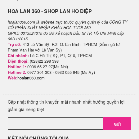
H​OA LAN 360 - SHOP LAN HỒ ĐIỆP
hoalan360.com là website trực thuộc quyền quản lý của CÔNG TY
CỔ PHẦN XUẤT NHẬP KHẨU HOA TƯƠI 360
GPKD 0313524315 do Sở kế hoạch Đầu tư TP. Hồ Chí Minh cấp
06/11/2015
Trụ sở:
413 Lê Văn Sỹ, P.2, Q.Tân Bình, TPHCM (Gần ngã tư
Phạm Văn Hai với Lê Văn Sỹ)
Chi nhánh:
Lô C Hồ Thị Kỷ, P1, Q10, TPHCM
Điện thoại:
(028)22 298 398
Hotline 1:
0936 65 27 27(Ms.Nhi)
Hotline 2:
0977 301 303 - 0933 055 945 (Ms.Vy)
Web:
hoalan360.com
Cập nhật thông tin khuyến mãi nhanh nhất hưởng quyền lợi
giảm giá riêng biệt
GỬI
KẾT NỐI CHÚNG TÔI QUA