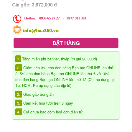
Giá gốc: 3,872,000 đ
Hotline:
0936 65 27 27
-
0977 301 303
info@hoa360.vn
ĐẶT HÀNG
1
Tặng miễn phí banner, thiệp (trị giá 20.000đ)
2.
Giảm tiếp 3% cho đơn hàng Bạn tạo ONLINE lần thứ
2, 5% cho đơn hàng Bạn tạo ONLINE lần thứ 6 và 10%
cho đơn hàng Bạn tạo ONLINE lần thứ 12 (Chỉ áp dụng tại
Tp. HCM, Ko áp dụng các dịp lễ)
2.
Giao gấp trong 2h
3.
Cam kết hoa tươi trên 3 ngày
4.
Giá chưa bao gồm hoá đơn điện tử