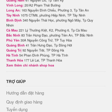
Quảng Nam
61 Nguyễn Du, Tp Tam Kỳ
Vĩnh Long:
20/A2 Phạm Thái Bường
Long An:
163 Nguyễn Đình Chiểu, Phường 3, Tp Tân An
Tây Ninh
1075 CTM8, phường Hiệp Ninh, TP Tây Ninh
Bình Định
340 Nguyễn Thái Học, phường Ngô Mây, Tp Quy
Nhơn
Cà Mau
221 Lý Thường Kiệt, K2, Phường 6, Tp Cà Mau
Bắc Ninh
83 Trần Hưng Đạo, phường Tiền An, TP Bắc Ninh
Phú Yên
30A Nguyễn Công Trứ, TP Tuy Hòa
Quảng Bình
41 Trần Hưng Đạo, Tp Đồng Hới
Quảng Trị
92 Nguyễn Trãi, TP Đông Hà
Hà Tĩnh
54 Phan Đình Phùng, TP Hà Tĩnh
Thanh Hóa
177 Lê Lai, TP Thanh Hóa
Xem thêm chi nhánh shop hoa
TRỢ GIÚP
Hướng dẫn đặt hàng
Quy định giao hàng
Tuyển dụng