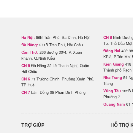
Hà Nội:
56B Trần Phú, Ba Đình, Hà Nội
CN 8
Bình Dương 
Tp. Thủ Dầu Một
Đà Nẵng:
271B Trần Phú, Hải Châu
Đồng Nai
40/198
Cần Thơ:
266 đường 30/4, P. Xuân
KP.3, P.Tân Mai 
khánh, Q.Ninh Kiều
Kiên Giang
418 
CN 5
Đà Nẵng 32 Lê Thanh Nghị, Quận
Thành phố Rạch 
Hải Châu
Nha Trang
54 Ng
CN 6
71 Trường Chinh, Phường Xuân Phú,
Trang
TP Huế
Vũng Tàu
185B 
CN 7
Lâm Đồng 05 Phan Đình Phùng
Phường 7
Quảng Nam
61 
TRỢ GIÚP
HỖ TRỢ 