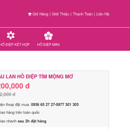
Giỏ Hàng
|
Giới Thiệu
|
Thanh Toán
|
Liên Hệ
HỒ ĐIỆP KẾT HỢP
HỒ ĐIỆP MINI
U LAN HỒ ĐIỆP TÍM MỘNG MƠ
200,000 đ
2,000 đ
iện thoại đặt mua:
0936 65 27 27-0977 301 303
iao hàng trên toàn quốc
iao nhanh
sau 2h đặt hàng