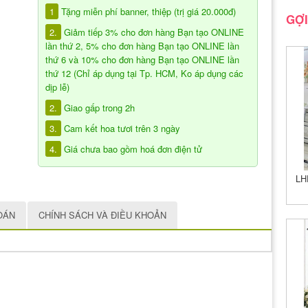
1
Tặng miễn phí banner, thiệp (trị giá 20.000đ)
GỢI
2.
Giảm tiếp 3% cho đơn hàng Bạn tạo ONLINE
lần thứ 2, 5% cho đơn hàng Bạn tạo ONLINE lần
thứ 6 và 10% cho đơn hàng Bạn tạo ONLINE lần
thứ 12 (Chỉ áp dụng tại Tp. HCM, Ko áp dụng các
dịp lễ)
2.
Giao gấp trong 2h
3.
Cam kết hoa tươi trên 3 ngày
4.
Giá chưa bao gồm hoá đơn điện tử
LH
OÁN
CHÍNH SÁCH VÀ ĐIỀU KHOẢN