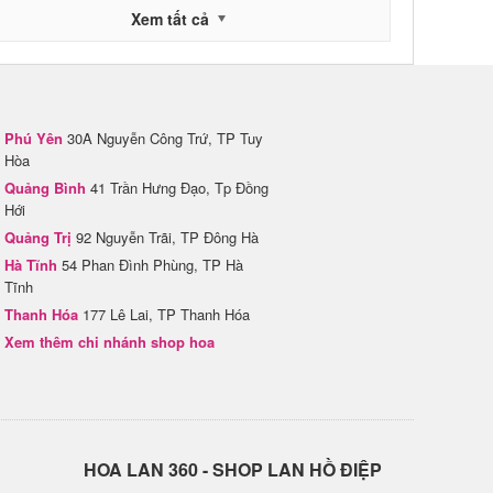
Xem tất cả
Phú Yên
30A Nguyễn Công Trứ, TP Tuy
Hòa
Quảng Bình
41 Trần Hưng Đạo, Tp Đồng
Hới
Quảng Trị
92 Nguyễn Trãi, TP Đông Hà
Hà Tĩnh
54 Phan Đình Phùng, TP Hà
Tĩnh
Thanh Hóa
177 Lê Lai, TP Thanh Hóa
Xem thêm chi nhánh shop hoa
H​OA LAN 360 - SHOP LAN HỒ ĐIỆP