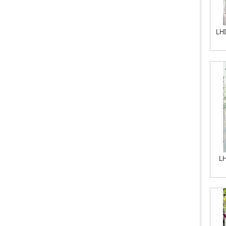
LHD
LH