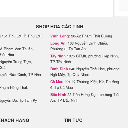
SHOP HOA CÁC TỈNH
151 Phú Lợi, P. Phú Lợi,
Vĩnh Long:
20/A2 Phạm Thái Bường
Long An:
163 Nguyễn Đình Chiểu,
A Phạm Văn Thuận,
Phường 3, Tp Tân An
Biên Hòa
Tây Ninh
1075 CTM8, phường Hiệp Ninh,
Nguyễn Trung Trực,
TP Tây Ninh
Giá
Bình Định
340 Nguyễn Thái Học, phường
uyễn Đức Cảnh, TP Nha
Ngô Mây, Tp Quy Nhơn
Cà Mau
221 Lý Thường Kiệt, K2, Phường
Phạm Hồng Thái,
6, Tp Cà Mau
Bắc Ninh
83 Trần Hưng Đạo, phường Tiền
Nguyễn Du, Tp Tam Kỳ
An, TP Bắc Ninh
KHÁCH HÀNG
TIN TỨC