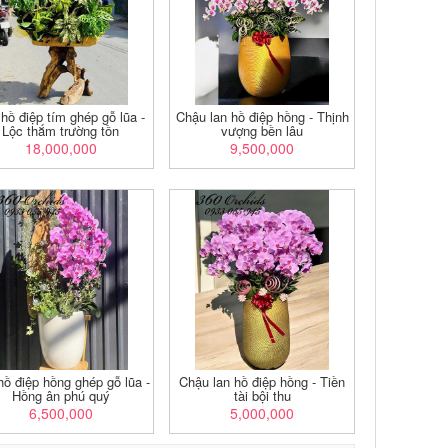
hồ điệp tím ghép gỗ lũa -
Chậu lan hồ điệp hồng - Thịnh
Lộc thắm trường tồn
vượng bền lâu
18,000,000
9,500,000
hồ điệp hồng ghép gỗ lũa -
Chậu lan hồ điệp hồng - Tiền
Hồng ân phú quý
tài bội thu
6,500,000
5,000,000