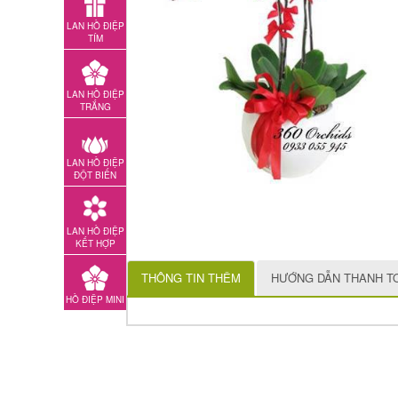
LAN HỒ ĐIỆP
TÍM
LAN HỒ ĐIỆP
TRẮNG
LAN HỒ ĐIỆP
ĐỘT BIẾN
LAN HỒ ĐIỆP
KẾT HỢP
THÔNG TIN THÊM
HƯỚNG DẪN THANH T
HỒ ĐIỆP MINI