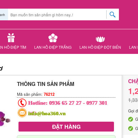
anh
N HỒ ĐIỆP TÍM
LAN HỒ ĐIỆP TRẮNG
LAN HỒ ĐIỆP ĐỘT BIẾN
LAN 
ơ
CHẬ
THÔNG TIN SẢN PHẨM
1,
Mã sản phẩm:
76212
1,33
Hotline:
0936 65 27 27
-
0977 301
Gọi đ
303
info@hoa360.vn
G
ĐẶT HÀNG
G