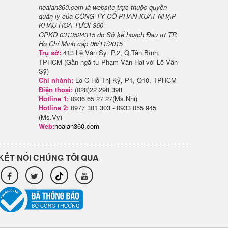
hoalan360.com là website trực thuộc quyền
quản lý của CÔNG TY CỔ PHẦN XUẤT NHẬP
KHẨU HOA TƯƠI 360
GPKD 0313524315 do Sở kế hoạch Đầu tư TP.
Hồ Chí Minh cấp 06/11/2015
Trụ sở:
413 Lê Văn Sỹ, P.2, Q.Tân Bình,
TPHCM (Gần ngã tư Phạm Văn Hai với Lê Văn
Sỹ)
Chi nhánh:
Lô C Hồ Thị Kỷ, P1, Q10, TPHCM
Điện thoại:
(028)22 298 398
Hotline 1:
0936 65 27 27(Ms.Nhi)
Hotline 2:
0977 301 303 - 0933 055 945
(Ms.Vy)
Web:
hoalan360.com
KẾT NỐI CHÚNG TÔI QUA