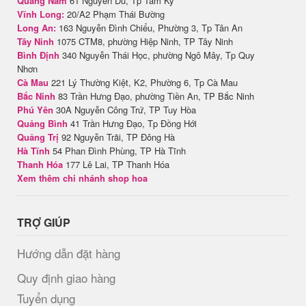
Quảng Nam
61 Nguyễn Du, Tp Tam Kỳ
Vĩnh Long:
20/A2 Phạm Thái Bường
Long An:
163 Nguyễn Đình Chiểu, Phường 3, Tp Tân An
Tây Ninh
1075 CTM8, phường Hiệp Ninh, TP Tây Ninh
Bình Định
340 Nguyễn Thái Học, phường Ngô Mây, Tp Quy
Nhơn
Cà Mau
221 Lý Thường Kiệt, K2, Phường 6, Tp Cà Mau
Bắc Ninh
83 Trần Hưng Đạo, phường Tiền An, TP Bắc Ninh
Phú Yên
30A Nguyễn Công Trứ, TP Tuy Hòa
Quảng Bình
41 Trần Hưng Đạo, Tp Đồng Hới
Quảng Trị
92 Nguyễn Trãi, TP Đông Hà
Hà Tĩnh
54 Phan Đình Phùng, TP Hà Tĩnh
Thanh Hóa
177 Lê Lai, TP Thanh Hóa
Xem thêm chi nhánh shop hoa
TRỢ GIÚP
Hướng dẫn đặt hàng
Quy định giao hàng
Tuyển dụng