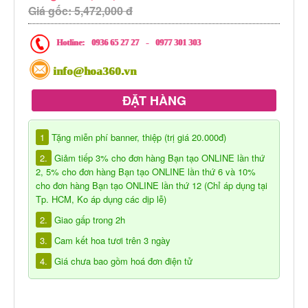
Giá gốc: 5,472,000 đ
Hotline:
0936 65 27 27
-
0977 301 303
info@hoa360.vn
ĐẶT HÀNG
1
Tặng miễn phí banner, thiệp (trị giá 20.000đ)
2.
Giảm tiếp 3% cho đơn hàng Bạn tạo ONLINE lần thứ
2, 5% cho đơn hàng Bạn tạo ONLINE lần thứ 6 và 10%
cho đơn hàng Bạn tạo ONLINE lần thứ 12 (Chỉ áp dụng tại
Tp. HCM, Ko áp dụng các dịp lễ)
2.
Giao gấp trong 2h
3.
Cam kết hoa tươi trên 3 ngày
4.
Giá chưa bao gồm hoá đơn điện tử