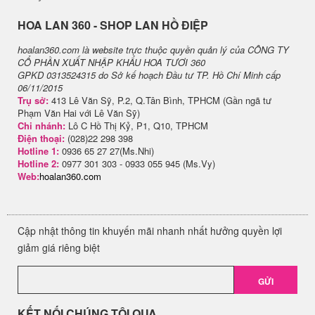
H​OA LAN 360 - SHOP LAN HỒ ĐIỆP
hoalan360.com là website trực thuộc quyền quản lý của CÔNG TY
CỔ PHẦN XUẤT NHẬP KHẨU HOA TƯƠI 360
GPKD 0313524315 do Sở kế hoạch Đầu tư TP. Hồ Chí Minh cấp
06/11/2015
Trụ sở:
413 Lê Văn Sỹ, P.2, Q.Tân Bình, TPHCM (Gần ngã tư
Phạm Văn Hai với Lê Văn Sỹ)
Chi nhánh:
Lô C Hồ Thị Kỷ, P1, Q10, TPHCM
Điện thoại:
(028)22 298 398
Hotline 1:
0936 65 27 27(Ms.Nhi)
Hotline 2:
0977 301 303 - 0933 055 945 (Ms.Vy)
Web:
hoalan360.com
Cập nhật thông tin khuyến mãi nhanh nhất hưởng quyền lợi
giảm giá riêng biệt
GỬI
KẾT NỐI CHÚNG TÔI QUA