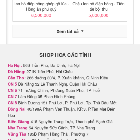
Lan hồ điệp hồng ghép gỗ lũa -
Chậu lan hồ điệp hồng - Tiền
Hồng ân phú quý
tài bội thu
6,500,000
5,000,000
Xem tất cả
SHOP HOA CÁC TỈNH
Hà Nội:
56B Trần Phú, Ba Đình, Hà Nội
Đà Nẵng:
271B Trần Phú, Hải Châu
Cần Thơ:
266 đường 30/4, P. Xuân khánh, Q.Ninh Kiều
CN 5
Đà Nẵng 32 Lê Thanh Nghị, Quận Hải Châu
CN 6
71 Trường Chinh, Phường Xuân Phú, TP Huế
CN 7
Lâm Đồng 05 Phan Đình Phùng
CN 8
Bình Dương 151 Phú Lợi, P. Phú Lợi, Tp. Thủ Dầu Một
Đồng Nai
40/198A Phạm Văn Thuận, KP.3, P.Tân Mai Biên
Hòa
Kiên Giang
418 Nguyễn Trung Trực, Thành phố Rạch Giá
Nha Trang
54 Nguyễn Đức Cảnh, TP Nha Trang
Vũng Tàu
185B Phạm Hồng Thái, Phường 7