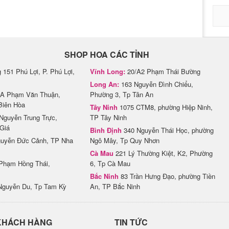
SHOP HOA CÁC TỈNH
151 Phú Lợi, P. Phú Lợi,
Vĩnh Long:
20/A2 Phạm Thái Bường
Long An:
163 Nguyễn Đình Chiểu,
A Phạm Văn Thuận,
Phường 3, Tp Tân An
Biên Hòa
Tây Ninh
1075 CTM8, phường Hiệp Ninh,
Nguyễn Trung Trực,
TP Tây Ninh
Giá
Bình Định
340 Nguyễn Thái Học, phường
uyễn Đức Cảnh, TP Nha
Ngô Mây, Tp Quy Nhơn
Cà Mau
221 Lý Thường Kiệt, K2, Phường
Phạm Hồng Thái,
6, Tp Cà Mau
Bắc Ninh
83 Trần Hưng Đạo, phường Tiền
Nguyễn Du, Tp Tam Kỳ
An, TP Bắc Ninh
KHÁCH HÀNG
TIN TỨC