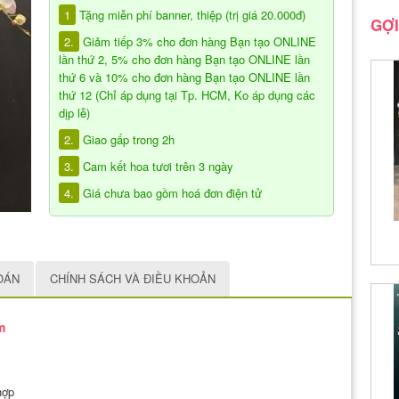
1
Tặng miễn phí banner, thiệp (trị giá 20.000đ)
GỢI
2.
Giảm tiếp 3% cho đơn hàng Bạn tạo ONLINE
lần thứ 2, 5% cho đơn hàng Bạn tạo ONLINE lần
thứ 6 và 10% cho đơn hàng Bạn tạo ONLINE lần
thứ 12 (Chỉ áp dụng tại Tp. HCM, Ko áp dụng các
dịp lễ)
2.
Giao gấp trong 2h
3.
Cam kết hoa tươi trên 3 ngày
4.
Giá chưa bao gồm hoá đơn điện tử
OÁN
CHÍNH SÁCH VÀ ĐIỀU KHOẢN
m
hợp