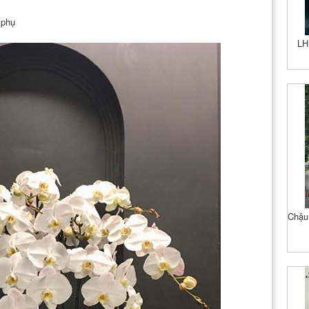
 phụ
LH
Chậu 