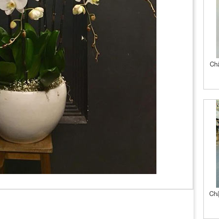
Chậ
Chậ