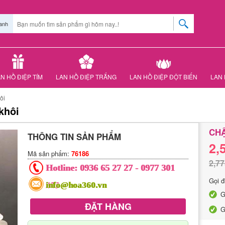
anh
N HỒ ĐIỆP TÍM
LAN HỒ ĐIỆP TRẮNG
LAN HỒ ĐIỆP ĐỘT BIẾN
LAN 
ôi
khôi
CHẬ
THÔNG TIN SẢN PHẨM
2,
Mã sản phẩm:
76186
2,77
Hotline:
0936 65 27 27
-
0977 301
Gọi đ
303
info@hoa360.vn
G
ĐẶT HÀNG
G