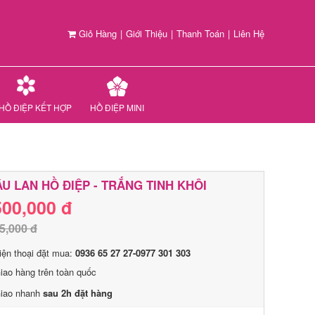
Giỏ Hàng
|
Giới Thiệu
|
Thanh Toán
|
Liên Hệ
HỒ ĐIỆP KẾT HỢP
HỒ ĐIỆP MINI
U LAN HỒ ĐIỆP - TRẮNG TINH KHÔI
500,000 đ
5,000 đ
iện thoại đặt mua:
0936 65 27 27-0977 301 303
iao hàng trên toàn quốc
iao nhanh
sau 2h đặt hàng