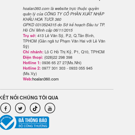
hoalan360.com là website trực thuộc quyền
quản lý của CÔNG TY CỔ PHẦN XUẤT NHẬP
KHẨU HOA TƯƠI 360
GPKD 0313524315 do Sở kế hoạch Đầu tư TP.
Hồ Chí Minh cấp 06/11/2015
Trụ sở:
413 Lê Văn Sỹ, P.2, Q.Tân Bình,
TPHCM (Gần ngã tư Phạm Văn Hai với Lê Văn
Sỹ)
Chi nhánh:
Lô C Hồ Thị Kỷ, P1, Q10, TPHCM
Điện thoại:
(028)22 298 398
Hotline 1:
0936 65 27 27(Ms.Nhi)
Hotline 2:
0977 301 303 - 0933 055 945
(Ms.Vy)
Web:
hoalan360.com
KẾT NỐI CHÚNG TÔI QUA