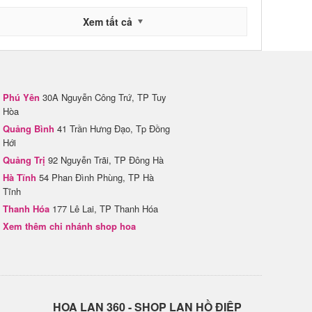
Xem tất cả
Phú Yên
30A Nguyễn Công Trứ, TP Tuy
Hòa
Quảng Bình
41 Trần Hưng Đạo, Tp Đồng
Hới
Quảng Trị
92 Nguyễn Trãi, TP Đông Hà
Hà Tĩnh
54 Phan Đình Phùng, TP Hà
Tĩnh
Thanh Hóa
177 Lê Lai, TP Thanh Hóa
Xem thêm chi nhánh shop hoa
H​OA LAN 360 - SHOP LAN HỒ ĐIỆP