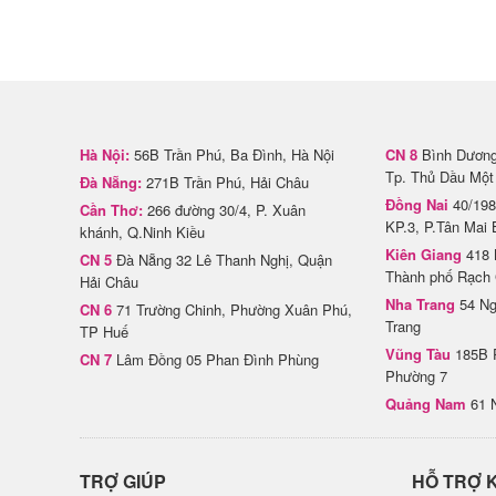
Hà Nội:
56B Trần Phú, Ba Đình, Hà Nội
CN 8
Bình Dương 
Tp. Thủ Dầu Một
Đà Nẵng:
271B Trần Phú, Hải Châu
Đồng Nai
40/198
Cần Thơ:
266 đường 30/4, P. Xuân
KP.3, P.Tân Mai 
khánh, Q.Ninh Kiều
Kiên Giang
418 
CN 5
Đà Nẵng 32 Lê Thanh Nghị, Quận
Thành phố Rạch 
Hải Châu
Nha Trang
54 Ng
CN 6
71 Trường Chinh, Phường Xuân Phú,
Trang
TP Huế
Vũng Tàu
185B 
CN 7
Lâm Đồng 05 Phan Đình Phùng
Phường 7
Quảng Nam
61 
TRỢ GIÚP
HỖ TRỢ 