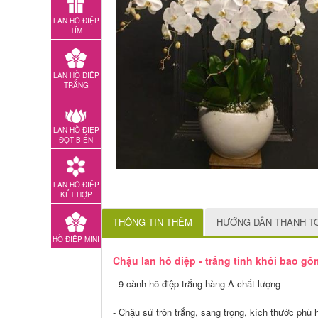
LAN HỒ ĐIỆP
TÍM
LAN HỒ ĐIỆP
TRẮNG
LAN HỒ ĐIỆP
ĐỘT BIẾN
LAN HỒ ĐIỆP
KẾT HỢP
THÔNG TIN THÊM
HƯỚNG DẪN THANH T
HỒ ĐIỆP MINI
Chậu lan hồ điệp - trắng tinh khôi bao gồ
- 9 cành hồ điệp trắng hàng A chất lượng
- Chậu sứ tròn trắng, sang trọng, kích thước phù 