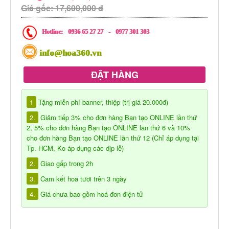
Giá gốc: 17,600,000 đ
Hotline:
0936 65 27 27
-
0977 301 303
info@hoa360.vn
ĐẶT HÀNG
1
Tặng miễn phí banner, thiệp (trị giá 20.000đ)
2.
Giảm tiếp 3% cho đơn hàng Bạn tạo ONLINE lần thứ
2, 5% cho đơn hàng Bạn tạo ONLINE lần thứ 6 và 10%
cho đơn hàng Bạn tạo ONLINE lần thứ 12 (Chỉ áp dụng tại
Tp. HCM, Ko áp dụng các dịp lễ)
2.
Giao gấp trong 2h
3.
Cam kết hoa tươi trên 3 ngày
4.
Giá chưa bao gồm hoá đơn điện tử