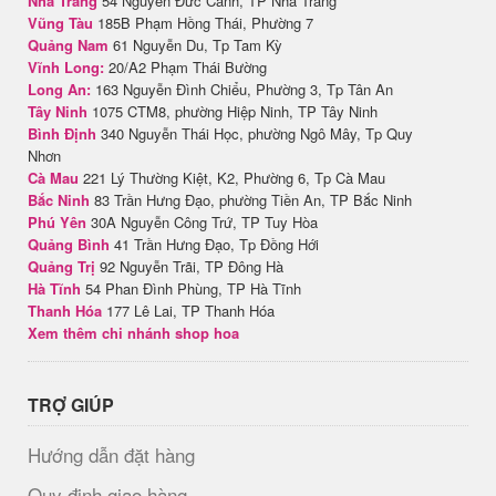
Nha Trang
54 Nguyễn Đức Cảnh, TP Nha Trang
Vũng Tàu
185B Phạm Hồng Thái, Phường 7
Quảng Nam
61 Nguyễn Du, Tp Tam Kỳ
Vĩnh Long:
20/A2 Phạm Thái Bường
Long An:
163 Nguyễn Đình Chiểu, Phường 3, Tp Tân An
Tây Ninh
1075 CTM8, phường Hiệp Ninh, TP Tây Ninh
Bình Định
340 Nguyễn Thái Học, phường Ngô Mây, Tp Quy
Nhơn
Cà Mau
221 Lý Thường Kiệt, K2, Phường 6, Tp Cà Mau
Bắc Ninh
83 Trần Hưng Đạo, phường Tiền An, TP Bắc Ninh
Phú Yên
30A Nguyễn Công Trứ, TP Tuy Hòa
Quảng Bình
41 Trần Hưng Đạo, Tp Đồng Hới
Quảng Trị
92 Nguyễn Trãi, TP Đông Hà
Hà Tĩnh
54 Phan Đình Phùng, TP Hà Tĩnh
Thanh Hóa
177 Lê Lai, TP Thanh Hóa
Xem thêm chi nhánh shop hoa
TRỢ GIÚP
Hướng dẫn đặt hàng
Quy định giao hàng