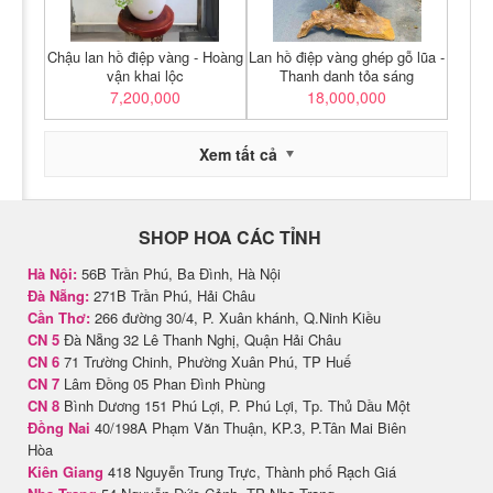
Chậu lan hồ điệp vàng - Hoàng
Lan hồ điệp vàng ghép gỗ lũa -
vận khai lộc
Thanh danh tỏa sáng
7,200,000
18,000,000
Xem tất cả
SHOP HOA CÁC TỈNH
Hà Nội:
56B Trần Phú, Ba Đình, Hà Nội
Đà Nẵng:
271B Trần Phú, Hải Châu
Cần Thơ:
266 đường 30/4, P. Xuân khánh, Q.Ninh Kiều
CN 5
Đà Nẵng 32 Lê Thanh Nghị, Quận Hải Châu
CN 6
71 Trường Chinh, Phường Xuân Phú, TP Huế
CN 7
Lâm Đồng 05 Phan Đình Phùng
CN 8
Bình Dương 151 Phú Lợi, P. Phú Lợi, Tp. Thủ Dầu Một
Đồng Nai
40/198A Phạm Văn Thuận, KP.3, P.Tân Mai Biên
Hòa
Kiên Giang
418 Nguyễn Trung Trực, Thành phố Rạch Giá