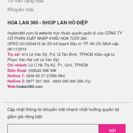
Tư vấn tặng hoa
Khuyến mãi
H​OA LAN 360 - SHOP LAN HỒ ĐIỆP
hoalan360.com là website trực thuộc quyền quản lý của CÔNG TY
CỔ PHẦN XUẤT NHẬP KHẨU HOA TƯƠI 360
GPKD 0313524315 do Sở kế hoạch Đầu tư TP. Hồ Chí Minh cấp
06/11/2015
Trụ sở:
413 Lê Văn Sỹ, P.2, Q.Tân Bình, TPHCM (Gần ngã tư
Phạm Văn Hai với Lê Văn Sỹ)
Chi nhánh:
Lô C Hồ Thị Kỷ, P1, Q10, TPHCM
Điện thoại:
(028)22 298 398
Hotline 1:
0936 65 27 27(Ms.Nhi)
Hotline 2:
0977 301 303 - 0933 055 945 (Ms.Vy)
Web:
hoalan360.com
Cập nhật thông tin khuyến mãi nhanh nhất hưởng quyền lợi
giảm giá riêng biệt
GỬI