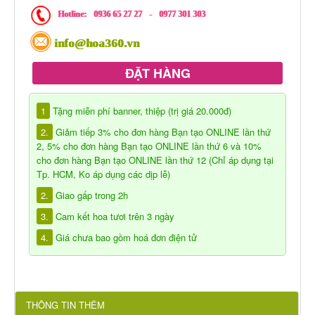
Hotline:
0936 65 27 27
-
0977 301 303
info@hoa360.vn
ĐẶT HÀNG
1
Tặng miễn phí banner, thiệp (trị giá 20.000đ)
2.
Giảm tiếp 3% cho đơn hàng Bạn tạo ONLINE lần thứ
2, 5% cho đơn hàng Bạn tạo ONLINE lần thứ 6 và 10%
cho đơn hàng Bạn tạo ONLINE lần thứ 12 (Chỉ áp dụng tại
Tp. HCM, Ko áp dụng các dịp lễ)
2.
Giao gấp trong 2h
3.
Cam kết hoa tươi trên 3 ngày
4.
Giá chưa bao gồm hoá đơn điện tử
THÔNG TIN THÊM