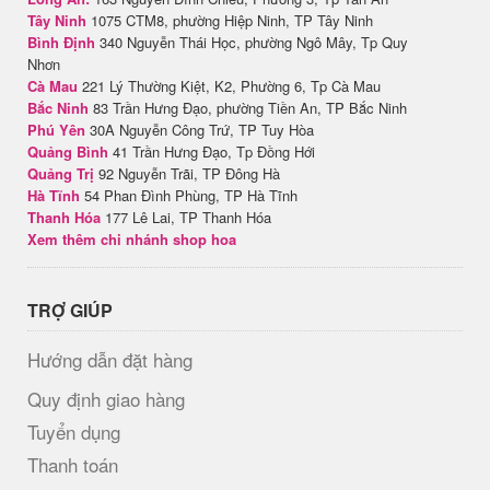
Tây Ninh
1075 CTM8, phường Hiệp Ninh, TP Tây Ninh
Bình Định
340 Nguyễn Thái Học, phường Ngô Mây, Tp Quy
Nhơn
Cà Mau
221 Lý Thường Kiệt, K2, Phường 6, Tp Cà Mau
Bắc Ninh
83 Trần Hưng Đạo, phường Tiền An, TP Bắc Ninh
Phú Yên
30A Nguyễn Công Trứ, TP Tuy Hòa
Quảng Bình
41 Trần Hưng Đạo, Tp Đồng Hới
Quảng Trị
92 Nguyễn Trãi, TP Đông Hà
Hà Tĩnh
54 Phan Đình Phùng, TP Hà Tĩnh
Thanh Hóa
177 Lê Lai, TP Thanh Hóa
Xem thêm chi nhánh shop hoa
TRỢ GIÚP
Hướng dẫn đặt hàng
Quy định giao hàng
Tuyển dụng
Thanh toán