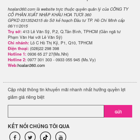
hoalan360.com là website trực thuộc quyền quản lý của CÔNG TY
CỔ PHẦN XUẤT NHẬP KHẨU HOA TƯƠI 360
GPKD 0313524315 do Sở kế hoạch Đầu tư TP. Hồ Chí Minh cấp
06/11/2015
Trụ sở:
413 Lê Văn Sỹ, P.2, Q.Tân Bình, TPHCM (Gần ngã tư
Phạm Văn Hai với Lê Văn Sỹ)
Chi nhánh:
Lô C Hồ Thị Kỷ, P1, Q10, TPHCM
Điện thoại:
(028)22 298 398
Hotline 1:
0936 65 27 27(Ms.Nhi)
Hotline 2:
0977 301 303 - 0933 055 945 (Ms.Vy)
Web:
hoalan360.com
Cập nhật thông tin khuyến mãi nhanh nhất hưởng quyền lợi
giảm giá riêng biệt
GỬI
KẾT NỐI CHÚNG TÔI QUA