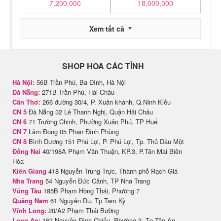
7,200,000
18,000,000
Xem tất cả
SHOP HOA CÁC TỈNH
Hà Nội:
56B Trần Phú, Ba Đình, Hà Nội
Đà Nẵng:
271B Trần Phú, Hải Châu
Cần Thơ:
266 đường 30/4, P. Xuân khánh, Q.Ninh Kiều
CN 5
Đà Nẵng 32 Lê Thanh Nghị, Quận Hải Châu
CN 6
71 Trường Chinh, Phường Xuân Phú, TP Huế
CN 7
Lâm Đồng 05 Phan Đình Phùng
CN 8
Bình Dương 151 Phú Lợi, P. Phú Lợi, Tp. Thủ Dầu Một
Đồng Nai
40/198A Phạm Văn Thuận, KP.3, P.Tân Mai Biên
Hòa
Kiên Giang
418 Nguyễn Trung Trực, Thành phố Rạch Giá
Nha Trang
54 Nguyễn Đức Cảnh, TP Nha Trang
Vũng Tàu
185B Phạm Hồng Thái, Phường 7
Quảng Nam
61 Nguyễn Du, Tp Tam Kỳ
Vĩnh Long:
20/A2 Phạm Thái Bường
Long An:
163 Nguyễn Đình Chiểu, Phường 3, Tp Tân An