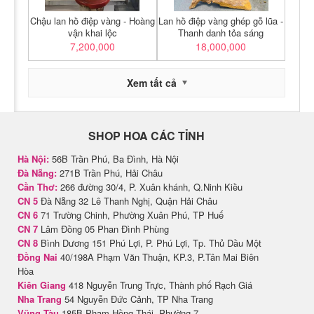
Chậu lan hồ điệp vàng - Hoàng
Lan hồ điệp vàng ghép gỗ lũa -
vận khai lộc
Thanh danh tỏa sáng
7,200,000
18,000,000
Xem tất cả
SHOP HOA CÁC TỈNH
Hà Nội:
56B Trần Phú, Ba Đình, Hà Nội
Đà Nẵng:
271B Trần Phú, Hải Châu
Cần Thơ:
266 đường 30/4, P. Xuân khánh, Q.Ninh Kiều
CN 5
Đà Nẵng 32 Lê Thanh Nghị, Quận Hải Châu
CN 6
71 Trường Chinh, Phường Xuân Phú, TP Huế
CN 7
Lâm Đồng 05 Phan Đình Phùng
CN 8
Bình Dương 151 Phú Lợi, P. Phú Lợi, Tp. Thủ Dầu Một
Đồng Nai
40/198A Phạm Văn Thuận, KP.3, P.Tân Mai Biên
Hòa
Kiên Giang
418 Nguyễn Trung Trực, Thành phố Rạch Giá
Nha Trang
54 Nguyễn Đức Cảnh, TP Nha Trang
Vũng Tàu
185B Phạm Hồng Thái, Phường 7