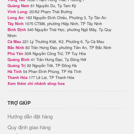
Quảng Nam
61 Nguyễn Du, Tp Tam Kỳ
Vĩnh Long:
20/A2 Phạm Thái Bường
Long An:
163 Nguyễn Đình Chiểu, Phường 3, Tp Tân An
Tây Ninh
1075 CTM8, phường Hiệp Ninh, TP Tây Ninh
Bình Định
340 Nguyễn Thái Học, phường Ngô Mây, Tp Quy
Nhơn
Cà Mau
221 Lý Thường Kiệt, K2, Phường 6, Tp Cà Mau
Bắc Ninh
83 Trần Hưng Đạo, phường Tiền An, TP Bắc Ninh
Phú Yên
30A Nguyễn Công Trứ, TP Tuy Hòa
Quảng Bình
41 Trần Hưng Đạo, Tp Đồng Hới
Quảng Trị
92 Nguyễn Trãi, TP Đông Hà
Hà Tĩnh
54 Phan Đình Phùng, TP Hà Tĩnh
Thanh Hóa
177 Lê Lai, TP Thanh Hóa
Xem thêm chi nhánh shop hoa
TRỢ GIÚP
Hướng dẫn đặt hàng
Quy định giao hàng