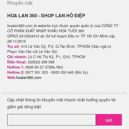
Khuyến mãi
H​OA LAN 360 - SHOP LAN HỒ ĐIỆP
hoalan360.com là website trực thuộc quyền quản lý của CÔNG TY
CỔ PHẦN XUẤT NHẬP KHẨU HOA TƯƠI 360
GPKD 0313524315 do Sở kế hoạch Đầu tư TP. Hồ Chí Minh cấp
06/11/2015
Trụ sở:
413 Lê Văn Sỹ, P.2, Q.Tân Bình, TPHCM (Gần ngã tư
Phạm Văn Hai với Lê Văn Sỹ)
Chi nhánh:
Lô C Hồ Thị Kỷ, P1, Q10, TPHCM
Điện thoại:
(028)22 298 398
Hotline 1:
0936 65 27 27(Ms.Nhi)
Hotline 2:
0977 301 303 - 0933 055 945 (Ms.Vy)
Web:
hoalan360.com
Cập nhật thông tin khuyến mãi nhanh nhất hưởng quyền lợi
giảm giá riêng biệt
GỬI