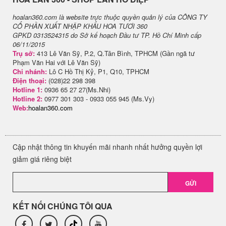
hoalan360.com là website trực thuộc quyền quản lý của CÔNG TY
CỔ PHẦN XUẤT NHẬP KHẨU HOA TƯƠI 360
GPKD 0313524315 do Sở kế hoạch Đầu tư TP. Hồ Chí Minh cấp
06/11/2015
Trụ sở:
413 Lê Văn Sỹ, P.2, Q.Tân Bình, TPHCM (Gần ngã tư
Phạm Văn Hai với Lê Văn Sỹ)
Chi nhánh:
Lô C Hồ Thị Kỷ, P1, Q10, TPHCM
Điện thoại:
(028)22 298 398
Hotline 1:
0936 65 27 27(Ms.Nhi)
Hotline 2:
0977 301 303 - 0933 055 945 (Ms.Vy)
Web:
hoalan360.com
Cập nhật thông tin khuyến mãi nhanh nhất hưởng quyền lợi
giảm giá riêng biệt
GỬI
KẾT NỐI CHÚNG TÔI QUA