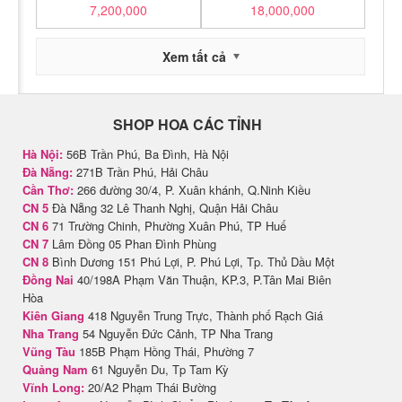
7,200,000
18,000,000
Xem tất cả
SHOP HOA CÁC TỈNH
Hà Nội:
56B Trần Phú, Ba Đình, Hà Nội
Đà Nẵng:
271B Trần Phú, Hải Châu
Cần Thơ:
266 đường 30/4, P. Xuân khánh, Q.Ninh Kiều
CN 5
Đà Nẵng 32 Lê Thanh Nghị, Quận Hải Châu
CN 6
71 Trường Chinh, Phường Xuân Phú, TP Huế
CN 7
Lâm Đồng 05 Phan Đình Phùng
CN 8
Bình Dương 151 Phú Lợi, P. Phú Lợi, Tp. Thủ Dầu Một
Đồng Nai
40/198A Phạm Văn Thuận, KP.3, P.Tân Mai Biên
Hòa
Kiên Giang
418 Nguyễn Trung Trực, Thành phố Rạch Giá
Nha Trang
54 Nguyễn Đức Cảnh, TP Nha Trang
Vũng Tàu
185B Phạm Hồng Thái, Phường 7
Quảng Nam
61 Nguyễn Du, Tp Tam Kỳ
Vĩnh Long:
20/A2 Phạm Thái Bường