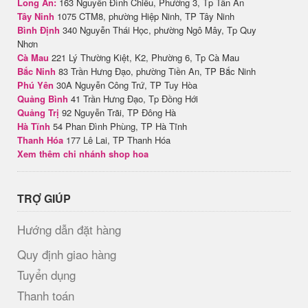
Long An:
163 Nguyễn Đình Chiểu, Phường 3, Tp Tân An
Tây Ninh
1075 CTM8, phường Hiệp Ninh, TP Tây Ninh
Bình Định
340 Nguyễn Thái Học, phường Ngô Mây, Tp Quy
Nhơn
Cà Mau
221 Lý Thường Kiệt, K2, Phường 6, Tp Cà Mau
Bắc Ninh
83 Trần Hưng Đạo, phường Tiền An, TP Bắc Ninh
Phú Yên
30A Nguyễn Công Trứ, TP Tuy Hòa
Quảng Bình
41 Trần Hưng Đạo, Tp Đồng Hới
Quảng Trị
92 Nguyễn Trãi, TP Đông Hà
Hà Tĩnh
54 Phan Đình Phùng, TP Hà Tĩnh
Thanh Hóa
177 Lê Lai, TP Thanh Hóa
Xem thêm chi nhánh shop hoa
TRỢ GIÚP
Hướng dẫn đặt hàng
Quy định giao hàng
Tuyển dụng
Thanh toán