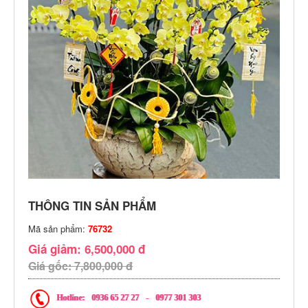
THÔNG TIN SẢN PHẨM
Mã sản phẩm:
76732
Giá giảm: 6,500,000 đ
Giá gốc: 7,800,000 đ
Hotline:
0936 65 27 27
-
0977 301 303