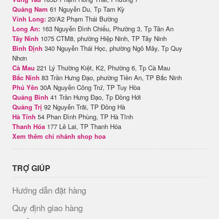
Quảng Nam
61 Nguyễn Du, Tp Tam Kỳ
Vĩnh Long:
20/A2 Phạm Thái Bường
Long An:
163 Nguyễn Đình Chiểu, Phường 3, Tp Tân An
Tây Ninh
1075 CTM8, phường Hiệp Ninh, TP Tây Ninh
Bình Định
340 Nguyễn Thái Học, phường Ngô Mây, Tp Quy
Nhơn
Cà Mau
221 Lý Thường Kiệt, K2, Phường 6, Tp Cà Mau
Bắc Ninh
83 Trần Hưng Đạo, phường Tiền An, TP Bắc Ninh
Phú Yên
30A Nguyễn Công Trứ, TP Tuy Hòa
Quảng Bình
41 Trần Hưng Đạo, Tp Đồng Hới
Quảng Trị
92 Nguyễn Trãi, TP Đông Hà
Hà Tĩnh
54 Phan Đình Phùng, TP Hà Tĩnh
Thanh Hóa
177 Lê Lai, TP Thanh Hóa
Xem thêm chi nhánh shop hoa
TRỢ GIÚP
Hướng dẫn đặt hàng
Quy định giao hàng