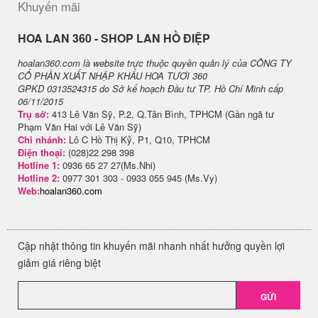
Khuyến mãi
H​OA LAN 360 - SHOP LAN HỒ ĐIỆP
hoalan360.com là website trực thuộc quyền quản lý của CÔNG TY
CỔ PHẦN XUẤT NHẬP KHẨU HOA TƯƠI 360
GPKD 0313524315 do Sở kế hoạch Đầu tư TP. Hồ Chí Minh cấp
06/11/2015
Trụ sở:
413 Lê Văn Sỹ, P.2, Q.Tân Bình, TPHCM (Gần ngã tư
Phạm Văn Hai với Lê Văn Sỹ)
Chi nhánh:
Lô C Hồ Thị Kỷ, P1, Q10, TPHCM
Điện thoại:
(028)22 298 398
Hotline 1:
0936 65 27 27(Ms.Nhi)
Hotline 2:
0977 301 303 - 0933 055 945 (Ms.Vy)
Web:
hoalan360.com
Cập nhật thông tin khuyến mãi nhanh nhất hưởng quyền lợi
giảm giá riêng biệt
GỬI