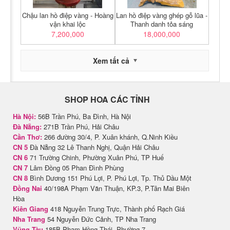
Chậu lan hồ điệp vàng - Hoàng
Lan hồ điệp vàng ghép gỗ lũa -
vận khai lộc
Thanh danh tỏa sáng
7,200,000
18,000,000
Xem tất cả
SHOP HOA CÁC TỈNH
Hà Nội:
56B Trần Phú, Ba Đình, Hà Nội
Đà Nẵng:
271B Trần Phú, Hải Châu
Cần Thơ:
266 đường 30/4, P. Xuân khánh, Q.Ninh Kiều
CN 5
Đà Nẵng 32 Lê Thanh Nghị, Quận Hải Châu
CN 6
71 Trường Chinh, Phường Xuân Phú, TP Huế
CN 7
Lâm Đồng 05 Phan Đình Phùng
CN 8
Bình Dương 151 Phú Lợi, P. Phú Lợi, Tp. Thủ Dầu Một
Đồng Nai
40/198A Phạm Văn Thuận, KP.3, P.Tân Mai Biên
Hòa
Kiên Giang
418 Nguyễn Trung Trực, Thành phố Rạch Giá
Nha Trang
54 Nguyễn Đức Cảnh, TP Nha Trang
Vũng Tàu
185B Phạm Hồng Thái, Phường 7