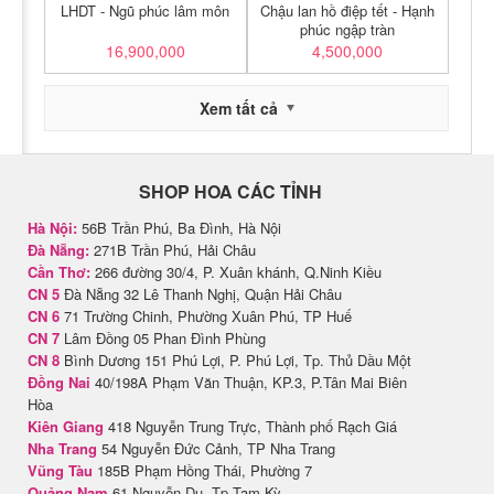
LHDT - Ngũ phúc lâm môn
Chậu lan hồ điệp tết - Hạnh
phúc ngập tràn
16,900,000
4,500,000
Xem tất cả
SHOP HOA CÁC TỈNH
Hà Nội:
56B Trần Phú, Ba Đình, Hà Nội
Đà Nẵng:
271B Trần Phú, Hải Châu
Cần Thơ:
266 đường 30/4, P. Xuân khánh, Q.Ninh Kiều
CN 5
Đà Nẵng 32 Lê Thanh Nghị, Quận Hải Châu
CN 6
71 Trường Chinh, Phường Xuân Phú, TP Huế
CN 7
Lâm Đồng 05 Phan Đình Phùng
CN 8
Bình Dương 151 Phú Lợi, P. Phú Lợi, Tp. Thủ Dầu Một
Đồng Nai
40/198A Phạm Văn Thuận, KP.3, P.Tân Mai Biên
Hòa
Kiên Giang
418 Nguyễn Trung Trực, Thành phố Rạch Giá
Nha Trang
54 Nguyễn Đức Cảnh, TP Nha Trang
Vũng Tàu
185B Phạm Hồng Thái, Phường 7
Quảng Nam
61 Nguyễn Du, Tp Tam Kỳ