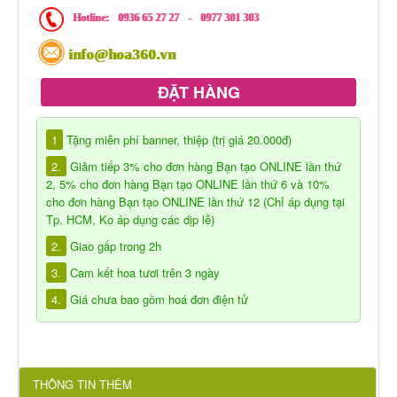
Hotline:
0936 65 27 27
-
0977 301 303
info@hoa360.vn
ĐẶT HÀNG
1
Tặng miễn phí banner, thiệp (trị giá 20.000đ)
2.
Giảm tiếp 3% cho đơn hàng Bạn tạo ONLINE lần thứ
2, 5% cho đơn hàng Bạn tạo ONLINE lần thứ 6 và 10%
cho đơn hàng Bạn tạo ONLINE lần thứ 12 (Chỉ áp dụng tại
Tp. HCM, Ko áp dụng các dịp lễ)
2.
Giao gấp trong 2h
3.
Cam kết hoa tươi trên 3 ngày
4.
Giá chưa bao gồm hoá đơn điện tử
THÔNG TIN THÊM