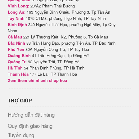
Vĩnh Long:
20/A2 Phạm Thái Bường
Long An:
163 Nguyễn Đình Chiểu, Phường 3, Tp Tân An
Tây Ninh
1075 CTM8, phường Hiệp Ninh, TP Tây Ninh
Bình Định
340 Nguyễn Thái Học, phường Ngô Mây, Tp Quy
Nhơn
Cà Mau
221 Lý Thường Kiệt, K2, Phường 6, Tp Cà Mau
Bắc Ninh
83 Trần Hưng Đạo, phường Tiền An, TP Bắc Ninh
Phú Yên
30A Nguyễn Công Trứ, TP Tuy Hòa
Quảng Bình
41 Trần Hưng Đạo, Tp Đồng Hới
Quảng Trị
92 Nguyễn Trãi, TP Đông Hà
Hà Tĩnh
54 Phan Đình Phùng, TP Hà Tĩnh
Thanh Hóa
177 Lê Lai, TP Thanh Hóa
Xem thêm chi nhánh shop hoa
TRỢ GIÚP
Hướng dẫn đặt hàng
Quy định giao hàng
Tuyển dụng