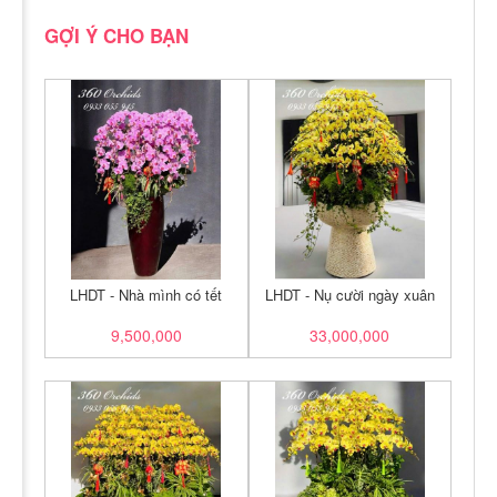
GỢI Ý CHO BẠN
LHDT - Nhà mình có tết
LHDT - Nụ cười ngày xuân
9,500,000
33,000,000