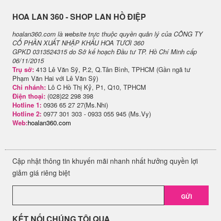
H​OA LAN 360 - SHOP LAN HỒ ĐIỆP
hoalan360.com là website trực thuộc quyền quản lý của CÔNG TY
CỔ PHẦN XUẤT NHẬP KHẨU HOA TƯƠI 360
GPKD 0313524315 do Sở kế hoạch Đầu tư TP. Hồ Chí Minh cấp
06/11/2015
Trụ sở:
413 Lê Văn Sỹ, P.2, Q.Tân Bình, TPHCM (Gần ngã tư
Phạm Văn Hai với Lê Văn Sỹ)
Chi nhánh:
Lô C Hồ Thị Kỷ, P1, Q10, TPHCM
Điện thoại:
(028)22 298 398
Hotline 1:
0936 65 27 27(Ms.Nhi)
Hotline 2:
0977 301 303 - 0933 055 945 (Ms.Vy)
Web:
hoalan360.com
Cập nhật thông tin khuyến mãi nhanh nhất hưởng quyền lợi
giảm giá riêng biệt
GỬI
KẾT NỐI CHÚNG TÔI QUA