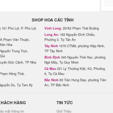
SHOP HOA CÁC TỈNH
151 Phú Lợi, P. Phú Lợi,
Vĩnh Long:
20/A2 Phạm Thái Bường
Long An:
163 Nguyễn Đình Chiểu,
A Phạm Văn Thuận,
Phường 3, Tp Tân An
Biên Hòa
Tây Ninh
1075 CTM8, phường Hiệp Ninh,
Nguyễn Trung Trực,
TP Tây Ninh
Giá
Bình Định
340 Nguyễn Thái Học, phường
uyễn Đức Cảnh, TP Nha
Ngô Mây, Tp Quy Nhơn
Cà Mau
221 Lý Thường Kiệt, K2, Phường
Phạm Hồng Thái,
6, Tp Cà Mau
Bắc Ninh
83 Trần Hưng Đạo, phường Tiền
Nguyễn Du, Tp Tam Kỳ
An, TP Bắc Ninh
KHÁCH HÀNG
TIN TỨC
ảo mật thông tin
Giới Thiệu