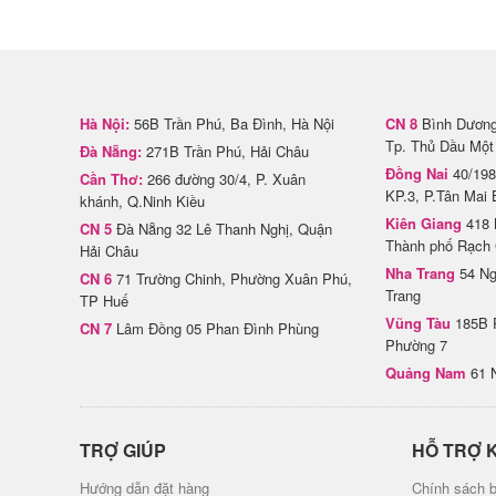
Hà Nội:
56B Trần Phú, Ba Đình, Hà Nội
CN 8
Bình Dương 
Tp. Thủ Dầu Một
Đà Nẵng:
271B Trần Phú, Hải Châu
Đồng Nai
40/198
Cần Thơ:
266 đường 30/4, P. Xuân
KP.3, P.Tân Mai 
khánh, Q.Ninh Kiều
Kiên Giang
418 
CN 5
Đà Nẵng 32 Lê Thanh Nghị, Quận
Thành phố Rạch 
Hải Châu
Nha Trang
54 Ng
CN 6
71 Trường Chinh, Phường Xuân Phú,
Trang
TP Huế
Vũng Tàu
185B 
CN 7
Lâm Đồng 05 Phan Đình Phùng
Phường 7
Quảng Nam
61 
TRỢ GIÚP
HỖ TRỢ 
Hướng dẫn đặt hàng
Chính sách b