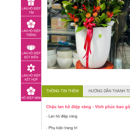
LAN HỒ ĐIỆP
TÍM
LAN HỒ ĐIỆP
TRẮNG
LAN HỒ ĐIỆP
ĐỘT BIẾN
LAN HỒ ĐIỆP
KẾT HỢP
THÔNG TIN THÊM
HƯỚNG DẪN THANH T
HỒ ĐIỆP MINI
Chậu lan hồ điệp vàng - Vĩnh phúc bao g
- Lan hồ điệp vàng
- Phụ kiện trang trí