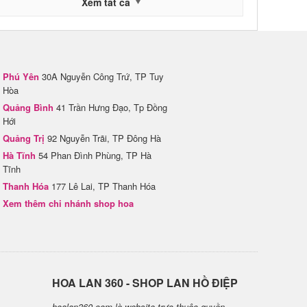
Xem tất cả
Phú Yên
30A Nguyễn Công Trứ, TP Tuy
Hòa
Quảng Bình
41 Trần Hưng Đạo, Tp Đồng
Hới
Quảng Trị
92 Nguyễn Trãi, TP Đông Hà
Hà Tĩnh
54 Phan Đình Phùng, TP Hà
Tĩnh
Thanh Hóa
177 Lê Lai, TP Thanh Hóa
Xem thêm chi nhánh shop hoa
H​OA LAN 360 - SHOP LAN HỒ ĐIỆP
hoalan360.com là website trực thuộc quyền