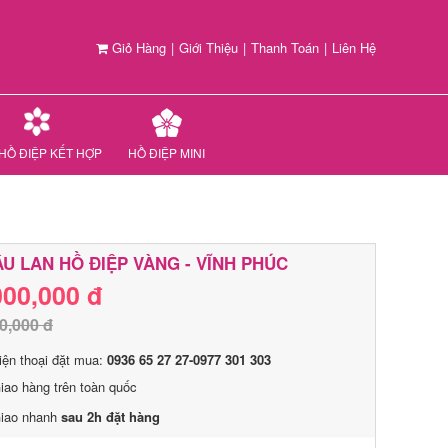
Giỏ Hàng
|
Giới Thiệu
|
Thanh Toán
|
Liên Hệ
HỒ ĐIỆP KẾT HỢP
HỒ ĐIỆP MINI
U LAN HỒ ĐIỆP VÀNG - VĨNH PHÚC
000,000 đ
0,000 đ
iện thoại đặt mua:
0936 65 27 27-0977 301 303
iao hàng trên toàn quốc
iao nhanh
sau 2h đặt hàng