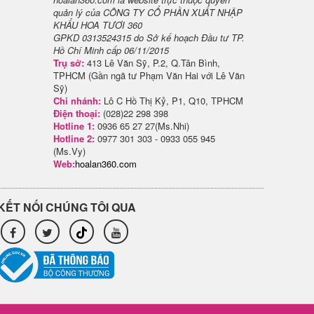
quản lý của CÔNG TY CỔ PHẦN XUẤT NHẬP
KHẨU HOA TƯƠI 360
GPKD 0313524315 do Sở kế hoạch Đầu tư TP.
Hồ Chí Minh cấp 06/11/2015
Trụ sở:
413 Lê Văn Sỹ, P.2, Q.Tân Bình,
TPHCM (Gần ngã tư Phạm Văn Hai với Lê Văn
Sỹ)
Chi nhánh:
Lô C Hồ Thị Kỷ, P1, Q10, TPHCM
Điện thoại:
(028)22 298 398
Hotline 1:
0936 65 27 27(Ms.Nhi)
Hotline 2:
0977 301 303 - 0933 055 945
(Ms.Vy)
Web:
hoalan360.com
KẾT NỐI CHÚNG TÔI QUA