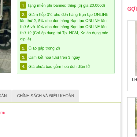
1
Tặng miễn phí banner, thiệp (trị giá 20.000đ)
GỢI
2.
Giảm tiếp 3% cho đơn hàng Bạn tạo ONLINE
lần thứ 2, 5% cho đơn hàng Bạn tạo ONLINE lần
thứ 6 và 10% cho đơn hàng Bạn tạo ONLINE lần
thứ 12 (Chỉ áp dụng tại Tp. HCM, Ko áp dụng các
dịp lễ)
2.
Giao gấp trong 2h
3.
Cam kết hoa tươi trên 3 ngày
4.
Giá chưa bao gồm hoá đơn điện tử
LH
OÁN
CHÍNH SÁCH VÀ ĐIỀU KHOẢN
ồm: