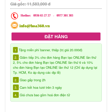
Giá gốc: 11,583,000 đ
Hotline:
0936 65 27 27
-
0977 301 303
info@hoa360.vn
ĐẶT HÀNG
1
Tặng miễn phí banner, thiệp (trị giá 20.000đ)
2.
Giảm tiếp 3% cho đơn hàng Bạn tạo ONLINE lần thứ
2, 5% cho đơn hàng Bạn tạo ONLINE lần thứ 6 và 10%
cho đơn hàng Bạn tạo ONLINE lần thứ 12 (Chỉ áp dụng tại
Tp. HCM, Ko áp dụng các dịp lễ)
2.
Giao gấp trong 2h
3.
Cam kết hoa tươi trên 3 ngày
4.
Giá chưa bao gồm hoá đơn điện tử