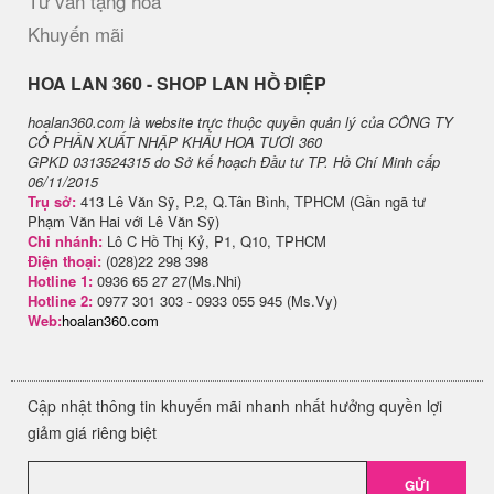
Tư vấn tặng hoa
Khuyến mãi
H​OA LAN 360 - SHOP LAN HỒ ĐIỆP
hoalan360.com là website trực thuộc quyền quản lý của CÔNG TY
CỔ PHẦN XUẤT NHẬP KHẨU HOA TƯƠI 360
GPKD 0313524315 do Sở kế hoạch Đầu tư TP. Hồ Chí Minh cấp
06/11/2015
Trụ sở:
413 Lê Văn Sỹ, P.2, Q.Tân Bình, TPHCM (Gần ngã tư
Phạm Văn Hai với Lê Văn Sỹ)
Chi nhánh:
Lô C Hồ Thị Kỷ, P1, Q10, TPHCM
Điện thoại:
(028)22 298 398
Hotline 1:
0936 65 27 27(Ms.Nhi)
Hotline 2:
0977 301 303 - 0933 055 945 (Ms.Vy)
Web:
hoalan360.com
Cập nhật thông tin khuyến mãi nhanh nhất hưởng quyền lợi
giảm giá riêng biệt
GỬI