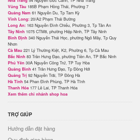
Nha Trang
54 Nguyễn Đức Cảnh, TP Nha Trang
Vũng Tàu
185B Phạm Hồng Thái, Phường 7
Quảng Nam
61 Nguyễn Du, Tp Tam Kỳ
Vĩnh Long:
20/A2 Phạm Thái Bường
Long An:
163 Nguyễn Đình Chiểu, Phường 3, Tp Tân An
Tây Ninh
1075 CTM8, phường Hiệp Ninh, TP Tây Ninh
Bình Định
340 Nguyễn Thái Học, phường Ngô Mây, Tp Quy
Nhơn
Cà Mau
221 Lý Thường Kiệt, K2, Phường 6, Tp Cà Mau
Bắc Ninh
83 Trần Hưng Đạo, phường Tiền An, TP Bắc Ninh
Phú Yên
30A Nguyễn Công Trứ, TP Tuy Hòa
Quảng Bình
41 Trần Hưng Đạo, Tp Đồng Hới
Quảng Trị
92 Nguyễn Trãi, TP Đông Hà
Hà Tĩnh
54 Phan Đình Phùng, TP Hà Tĩnh
Thanh Hóa
177 Lê Lai, TP Thanh Hóa
Xem thêm chi nhánh shop hoa
TRỢ GIÚP
Hướng dẫn đặt hàng
Quy định giao hàng