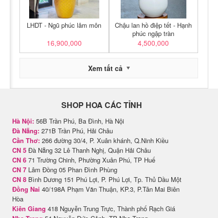
LHDT - Ngũ phúc lâm môn
Chậu lan hồ điệp tết - Hạnh
phúc ngập tràn
16,900,000
4,500,000
Xem tất cả
SHOP HOA CÁC TỈNH
Hà Nội:
56B Trần Phú, Ba Đình, Hà Nội
Đà Nẵng:
271B Trần Phú, Hải Châu
Cần Thơ:
266 đường 30/4, P. Xuân khánh, Q.Ninh Kiều
CN 5
Đà Nẵng 32 Lê Thanh Nghị, Quận Hải Châu
CN 6
71 Trường Chinh, Phường Xuân Phú, TP Huế
CN 7
Lâm Đồng 05 Phan Đình Phùng
CN 8
Bình Dương 151 Phú Lợi, P. Phú Lợi, Tp. Thủ Dầu Một
Đồng Nai
40/198A Phạm Văn Thuận, KP.3, P.Tân Mai Biên
Hòa
Kiên Giang
418 Nguyễn Trung Trực, Thành phố Rạch Giá