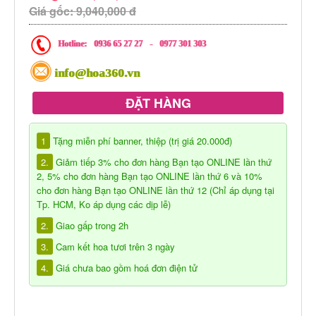
Giá gốc: 9,040,000 đ
Hotline:
0936 65 27 27
-
0977 301 303
info@hoa360.vn
ĐẶT HÀNG
1
Tặng miễn phí banner, thiệp (trị giá 20.000đ)
2.
Giảm tiếp 3% cho đơn hàng Bạn tạo ONLINE lần thứ
2, 5% cho đơn hàng Bạn tạo ONLINE lần thứ 6 và 10%
cho đơn hàng Bạn tạo ONLINE lần thứ 12 (Chỉ áp dụng tại
Tp. HCM, Ko áp dụng các dịp lễ)
2.
Giao gấp trong 2h
3.
Cam kết hoa tươi trên 3 ngày
4.
Giá chưa bao gồm hoá đơn điện tử