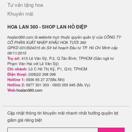
Tư vấn tặng hoa
Khuyến mãi
H​OA LAN 360 - SHOP LAN HỒ ĐIỆP
hoalan360.com là website trực thuộc quyền quản lý của CÔNG TY
CỔ PHẦN XUẤT NHẬP KHẨU HOA TƯƠI 360
GPKD 0313524315 do Sở kế hoạch Đầu tư TP. Hồ Chí Minh cấp
06/11/2015
Trụ sở:
413 Lê Văn Sỹ, P.2, Q.Tân Bình, TPHCM (Gần ngã tư
Phạm Văn Hai với Lê Văn Sỹ)
Chi nhánh:
Lô C Hồ Thị Kỷ, P1, Q10, TPHCM
Điện thoại:
(028)22 298 398
Hotline 1:
0936 65 27 27(Ms.Nhi)
Hotline 2:
0977 301 303 - 0933 055 945 (Ms.Vy)
Web:
hoalan360.com
Cập nhật thông tin khuyến mãi nhanh nhất hưởng quyền lợi
giảm giá riêng biệt