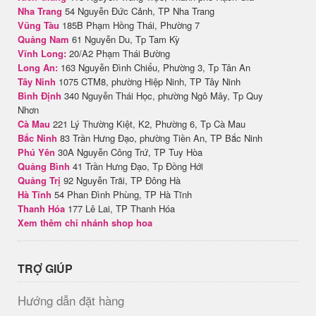
Nha Trang
54 Nguyễn Đức Cảnh, TP Nha Trang
Vũng Tàu
185B Phạm Hồng Thái, Phường 7
Quảng Nam
61 Nguyễn Du, Tp Tam Kỳ
Vĩnh Long:
20/A2 Phạm Thái Bường
Long An:
163 Nguyễn Đình Chiểu, Phường 3, Tp Tân An
Tây Ninh
1075 CTM8, phường Hiệp Ninh, TP Tây Ninh
Bình Định
340 Nguyễn Thái Học, phường Ngô Mây, Tp Quy
Nhơn
Cà Mau
221 Lý Thường Kiệt, K2, Phường 6, Tp Cà Mau
Bắc Ninh
83 Trần Hưng Đạo, phường Tiền An, TP Bắc Ninh
Phú Yên
30A Nguyễn Công Trứ, TP Tuy Hòa
Quảng Bình
41 Trần Hưng Đạo, Tp Đồng Hới
Quảng Trị
92 Nguyễn Trãi, TP Đông Hà
Hà Tĩnh
54 Phan Đình Phùng, TP Hà Tĩnh
Thanh Hóa
177 Lê Lai, TP Thanh Hóa
Xem thêm chi nhánh shop hoa
TRỢ GIÚP
Hướng dẫn đặt hàng