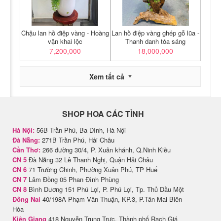
Chậu lan hồ điệp vàng - Hoàng
Lan hồ điệp vàng ghép gỗ lũa -
vận khai lộc
Thanh danh tỏa sáng
7,200,000
18,000,000
Xem tất cả
SHOP HOA CÁC TỈNH
Hà Nội:
56B Trần Phú, Ba Đình, Hà Nội
Đà Nẵng:
271B Trần Phú, Hải Châu
Cần Thơ:
266 đường 30/4, P. Xuân khánh, Q.Ninh Kiều
CN 5
Đà Nẵng 32 Lê Thanh Nghị, Quận Hải Châu
CN 6
71 Trường Chinh, Phường Xuân Phú, TP Huế
CN 7
Lâm Đồng 05 Phan Đình Phùng
CN 8
Bình Dương 151 Phú Lợi, P. Phú Lợi, Tp. Thủ Dầu Một
Đồng Nai
40/198A Phạm Văn Thuận, KP.3, P.Tân Mai Biên
Hòa
Kiên Giang
418 Nguyễn Trung Trực, Thành phố Rạch Giá