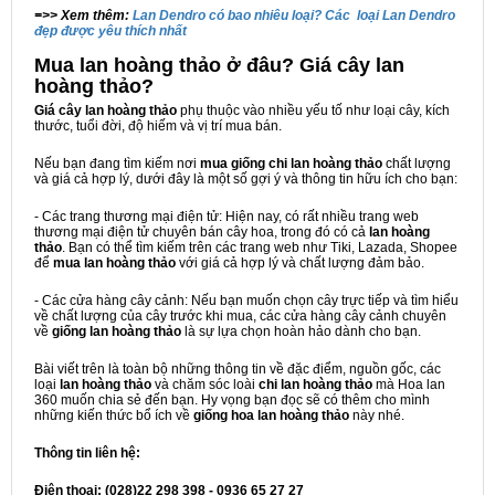
=>> Xem thêm:
Lan Dendro có bao nhiêu loại? Các loại Lan Dendro
đẹp được yêu thích nhất
Mua lan hoàng thảo ở đâu? Giá cây lan
hoàng thảo?
Giá cây lan hoàng thảo
phụ thuộc vào nhiều yếu tố như loại cây, kích
thước, tuổi đời, độ hiếm và vị trí mua bán.
Nếu bạn đang tìm kiếm nơi
mua giống chi lan hoàng thảo
chất lượng
và giá cả hợp lý, dưới đây là một số gợi ý và thông tin hữu ích cho bạn:
- Các trang thương mại điện tử: Hiện nay, có rất nhiều trang web
thương mại điện tử chuyên bán cây hoa, trong đó có cả
lan hoàng
thảo
. Bạn có thể tìm kiếm trên các trang web như Tiki, Lazada, Shopee
để
mua lan hoàng thảo
với giá cả hợp lý và chất lượng đảm bảo.
- Các cửa hàng cây cảnh: Nếu bạn muốn chọn cây trực tiếp và tìm hiểu
về chất lượng của cây trước khi mua, các cửa hàng cây cảnh chuyên
về
giống lan hoàng thảo
là sự lựa chọn hoàn hảo dành cho bạn.
Bài viết trên là toàn bộ những thông tin về đặc điểm, nguồn gốc, các
loại
lan hoàng thảo
và chăm sóc loài
chi lan hoàng thảo
mà Hoa lan
360 muốn chia sẻ đến bạn. Hy vọng bạn đọc sẽ có thêm cho mình
những kiến thức bổ ích về
giống hoa lan hoàng thảo
này nhé.
Thông tin liên hệ:
Điện thoại: (028)22 298 398 - 0936 65 27 27