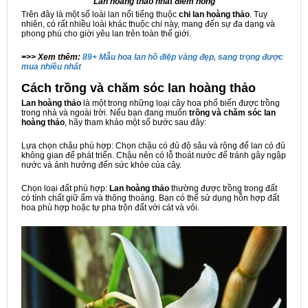
Lan hoàng thảo nhất điểm hồng
Trên đây là một số loài lan nổi tiếng thuộc
chi lan hoàng thảo
. Tuy
nhiên, có rất nhiều loài khác thuộc chi này, mang đến sự đa dạng và
phong phú cho giới yêu lan trên toàn thế giới.
=>> Xem thêm:
89+ Mẫu hoa lan hồ điệp vàng đẹp, sang trọng được
mua nhiều nhất
Cách trồng và chăm sóc lan hoàng thảo
Lan hoàng thảo
là một trong những loại cây hoa phổ biến được trồng
trong nhà và ngoài trời. Nếu bạn đang muốn
trồng và chăm sóc lan
hoàng thảo
, hãy tham khảo một số bước sau đây:
Lựa chọn chậu phù hợp: Chọn chậu có đủ độ sâu và rộng để lan có đủ
không gian để phát triển. Chậu nên có lỗ thoát nước để tránh gây ngập
nước và ảnh hưởng đến sức khỏe của cây.
Chọn loại đất phù hợp:
Lan hoàng thảo
thường được trồng trong đất
có tính chất giữ ẩm và thông thoáng. Bạn có thể sử dụng hỗn hợp đất
hoa phù hợp hoặc tự pha trộn đất với cát và vôi.