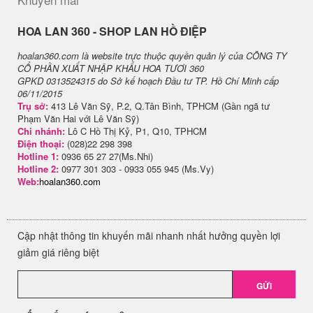
H​OA LAN 360 - SHOP LAN HỒ ĐIỆP
hoalan360.com là website trực thuộc quyền quản lý của CÔNG TY
CỔ PHẦN XUẤT NHẬP KHẨU HOA TƯƠI 360
GPKD 0313524315 do Sở kế hoạch Đầu tư TP. Hồ Chí Minh cấp
06/11/2015
Trụ sở:
413 Lê Văn Sỹ, P.2, Q.Tân Bình, TPHCM (Gần ngã tư
Phạm Văn Hai với Lê Văn Sỹ)
Chi nhánh:
Lô C Hồ Thị Kỷ, P1, Q10, TPHCM
Điện thoại:
(028)22 298 398
Hotline 1:
0936 65 27 27(Ms.Nhi)
Hotline 2:
0977 301 303 - 0933 055 945 (Ms.Vy)
Web:
hoalan360.com
Cập nhật thông tin khuyến mãi nhanh nhất hưởng quyền lợi
giảm giá riêng biệt
GỬI