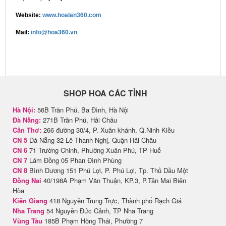
Website:
www.hoalan360.com
Mail:
info@hoa360.vn
SHOP HOA CÁC TỈNH
Hà Nội:
56B Trần Phú, Ba Đình, Hà Nội
Đà Nẵng:
271B Trần Phú, Hải Châu
Cần Thơ:
266 đường 30/4, P. Xuân khánh, Q.Ninh Kiều
CN 5
Đà Nẵng 32 Lê Thanh Nghị, Quận Hải Châu
CN 6
71 Trường Chinh, Phường Xuân Phú, TP Huế
CN 7
Lâm Đồng 05 Phan Đình Phùng
CN 8
Bình Dương 151 Phú Lợi, P. Phú Lợi, Tp. Thủ Dầu Một
Đồng Nai
40/198A Phạm Văn Thuận, KP.3, P.Tân Mai Biên
Hòa
Kiên Giang
418 Nguyễn Trung Trực, Thành phố Rạch Giá
Nha Trang
54 Nguyễn Đức Cảnh, TP Nha Trang
Vũng Tàu
185B Phạm Hồng Thái, Phường 7