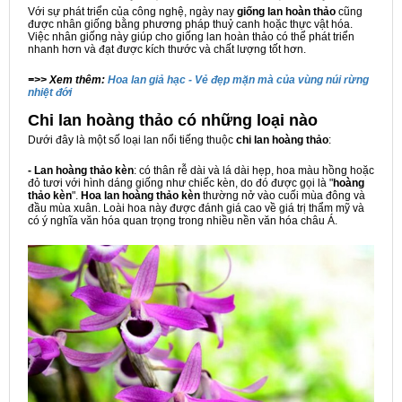
Với sự phát triển của công nghệ, ngày nay
giống lan hoàn thảo
cũng
được nhân giống bằng phương pháp thuỷ canh hoặc thực vật hóa.
Việc nhân giống này giúp cho giống lan hoàn thảo có thể phát triển
nhanh hơn và đạt được kích thước và chất lượng tốt hơn.
=>> Xem thêm:
Hoa lan giả hạc - Vẻ đẹp mặn mà của vùng núi rừng
nhiệt đới
Chi lan hoàng thảo có những loại nào
Dưới đây là một số loại lan nổi tiếng thuộc
chi lan hoàng thảo
:
- Lan hoàng thảo kèn
: có thân rễ dài và lá dài hẹp, hoa màu hồng hoặc
đỏ tươi với hình dáng giống như chiếc kèn, do đó được gọi là "
hoàng
thảo kèn
".
Hoa lan hoàng thảo kèn
thường nở vào cuối mùa đông và
đầu mùa xuân. Loài hoa này được đánh giá cao về giá trị thẩm mỹ và
có ý nghĩa văn hóa quan trọng trong nhiều nền văn hóa châu Á.