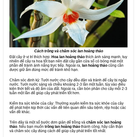
Cách trồng và chăm sóc lan hoàng thảo
Đặt cây ở vị trí thích hợp:
Hoa lan hoàng thảo
thích ánh sáng mạnh, tuy
nhiên để cây ra hoa tốt bạn nên đặt cây gần cửa sổ có bóng mát một
phần để tránh ánh nắng trực tiếp. Ngoài ra,
lan hoàng thảo
cũng cần
được giữ ẩm đúng mức để tránh khô hạn.
Chăm sóc định kỳ: Tưới nước cho cây đều đặn và tránh để cây bị ngập
nước. Tưới nước sáng và chiều khoảng 2-3 lần một tuần, tùy vào điều
kiện thời tiết và độ ẩm của đất. Ngoài ra, cần bón phân cho cây mỗi 2-3
tuần một lần để giúp cây phát triển tốt hơn.
Kiểm tra sức khỏe của cây: Thường xuyên kiểm tra sức khỏe của cây
để phát hiện kịp thời các vấn đề liên quan đến sâu bệnh, rệp hoặc các
vấn đề khác.
Trên đây là một số bước đơn giản để trồng và
chăm sóc lan hoàng
thảo
. Nếu bạn muốn
trồng lan hoàng thảo
thành công, hãy cẩn thận
và chăm sóc cây đúng cách để giúp cây phát triển tốt nhất.