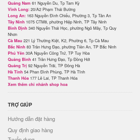
Quảng Nam
61 Nguyễn Du, Tp Tam Kỳ
Vĩnh Long:
20/A2 Phạm Thái Bường
Long An:
163 Nguyễn Đình Chiểu, Phường 3, Tp Tân An
Tây Ninh
1075 CTM8, phường Hiệp Ninh, TP Tây Ninh
Bình Định
340 Nguyễn Thái Học, phường Ngô Mây, Tp Quy
Nhơn
Cà Mau
221 Lý Thường Kiệt, K2, Phường 6, Tp Cà Mau
Bắc Ninh
83 Trần Hưng Đạo, phường Tiền An, TP Bắc Ninh
Phú Yên
30A Nguyễn Công Trứ, TP Tuy Hòa
Quảng Bình
41 Trần Hưng Đạo, Tp Đồng Hới
Quảng Trị
92 Nguyễn Trãi, TP Đông Hà
Hà Tĩnh
54 Phan Đình Phùng, TP Hà Tĩnh
Thanh Hóa
177 Lê Lai, TP Thanh Hóa
Xem thêm chi nhánh shop hoa
TRỢ GIÚP
Hướng dẫn đặt hàng
Quy định giao hàng
Tuyển dụng