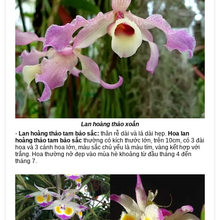
Lan hoàng thảo xoắn
-
Lan hoàng thảo tam bảo sắc:
thân rễ dài và lá dài hẹp.
Hoa lan
hoàng thảo tam bảo sắc
thường có kích thước lớn, trên 10cm, có 3 đài
hoa và 3 cánh hoa lớn, màu sắc chủ yếu là màu tím, vàng kết hợp với
trắng. Hoa thường nở đẹp vào mùa hè khoảng từ đầu tháng 4 đến
tháng 7.