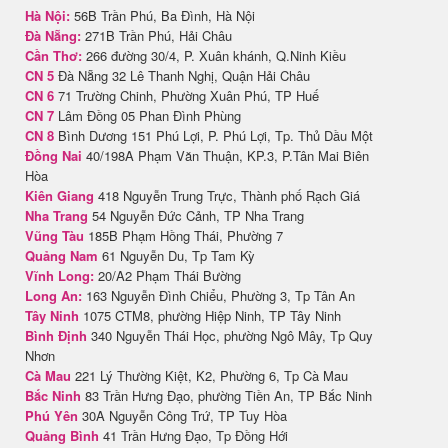
Hà Nội:
56B Trần Phú, Ba Đình, Hà Nội
Đà Nẵng:
271B Trần Phú, Hải Châu
Cần Thơ:
266 đường 30/4, P. Xuân khánh, Q.Ninh Kiều
CN 5
Đà Nẵng 32 Lê Thanh Nghị, Quận Hải Châu
CN 6
71 Trường Chinh, Phường Xuân Phú, TP Huế
CN 7
Lâm Đồng 05 Phan Đình Phùng
CN 8
Bình Dương 151 Phú Lợi, P. Phú Lợi, Tp. Thủ Dầu Một
Đồng Nai
40/198A Phạm Văn Thuận, KP.3, P.Tân Mai Biên
Hòa
Kiên Giang
418 Nguyễn Trung Trực, Thành phố Rạch Giá
Nha Trang
54 Nguyễn Đức Cảnh, TP Nha Trang
Vũng Tàu
185B Phạm Hồng Thái, Phường 7
Quảng Nam
61 Nguyễn Du, Tp Tam Kỳ
Vĩnh Long:
20/A2 Phạm Thái Bường
Long An:
163 Nguyễn Đình Chiểu, Phường 3, Tp Tân An
Tây Ninh
1075 CTM8, phường Hiệp Ninh, TP Tây Ninh
Bình Định
340 Nguyễn Thái Học, phường Ngô Mây, Tp Quy
Nhơn
Cà Mau
221 Lý Thường Kiệt, K2, Phường 6, Tp Cà Mau
Bắc Ninh
83 Trần Hưng Đạo, phường Tiền An, TP Bắc Ninh
Phú Yên
30A Nguyễn Công Trứ, TP Tuy Hòa
Quảng Bình
41 Trần Hưng Đạo, Tp Đồng Hới