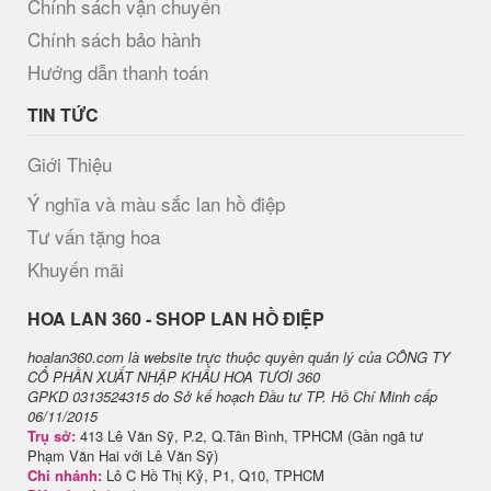
Chính sách vận chuyển
Chính sách bảo hành
Hướng dẫn thanh toán
TIN TỨC
Giới Thiệu
Ý nghĩa và màu sắc lan hồ điệp
Tư vấn tặng hoa
Khuyến mãi
H​OA LAN 360 - SHOP LAN HỒ ĐIỆP
hoalan360.com là website trực thuộc quyền quản lý của CÔNG TY
CỔ PHẦN XUẤT NHẬP KHẨU HOA TƯƠI 360
GPKD 0313524315 do Sở kế hoạch Đầu tư TP. Hồ Chí Minh cấp
06/11/2015
Trụ sở:
413 Lê Văn Sỹ, P.2, Q.Tân Bình, TPHCM (Gần ngã tư
Phạm Văn Hai với Lê Văn Sỹ)
Chi nhánh:
Lô C Hồ Thị Kỷ, P1, Q10, TPHCM