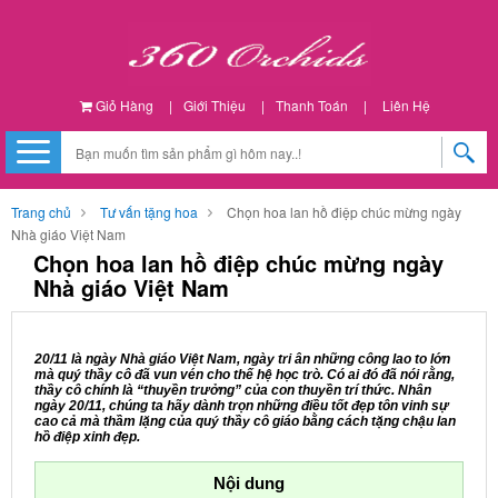
Giỏ Hàng
|
Giới Thiệu
|
Thanh Toán
|
Liên Hệ
Trang chủ
Tư vấn tặng hoa
Chọn hoa lan hồ điệp chúc mừng ngày
Nhà giáo Việt Nam
Chọn hoa lan hồ điệp chúc mừng ngày
Nhà giáo Việt Nam
20/11 là ngày Nhà giáo Việt Nam, ngày tri ân những công lao to lớn
mà quý thầy cô đã vun vén cho thế hệ học trò. Có ai đó đã nói rằng,
thầy cô chính là “thuyền trưởng” của con thuyền trí thức. Nhân
ngày 20/11, chúng ta hãy dành trọn những điều tốt đẹp tôn vinh sự
cao cả mà thầm lặng của quý thầy cô giáo bằng cách tặng chậu lan
hồ điệp xinh đẹp.
Nội dung