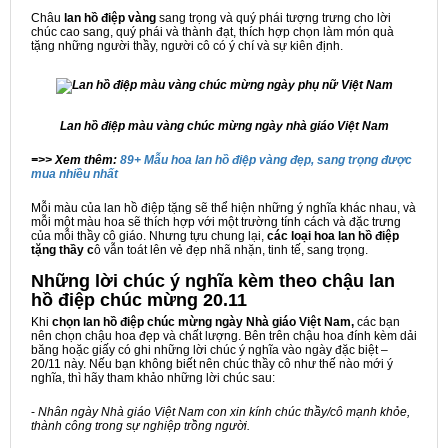
Châu
lan hồ điệp vàng
sang trọng và quý phái tượng trưng cho lời
chúc cao sang, quý phái và thành đạt, thích hợp chọn làm món quà
tặng những người thầy, người cô có ý chí và sự kiên định.
Lan hồ điệp màu vàng chúc mừng ngày nhà giáo Việt Nam
=>> Xem thêm:
89+ Mẫu hoa lan hồ điệp vàng đẹp, sang trọng được
mua nhiều nhất
Mỗi màu của lan hồ điệp tặng sẽ thể hiện những ý nghĩa khác nhau, và
mỗi một màu hoa sẽ thích hợp với một trường tính cách và đặc trưng
của mỗi thầy cô giáo. Nhưng tựu chung lại,
các loại hoa lan hồ điệp
tặng thầy c
ô vẫn toát lên vẻ đẹp nhã nhặn, tinh tế, sang trọng.
Những lời chúc ý nghĩa kèm theo chậu lan
hồ điệp chúc mừng 20.11
Khi
chọn lan hồ điệp chúc mừng ngày Nhà giáo Việt Nam,
các bạn
nên chọn chậu hoa đẹp và chất lượng. Bên trên chậu hoa đính kèm dải
băng hoặc giấy có ghi những lời chúc ý nghĩa vào ngày đặc biệt –
20/11 này. Nếu bạn không biết nên chúc thầy cô như thế nào mới ý
nghĩa, thì hãy tham khảo những lời chúc sau:
-
Nhân ngày Nhà giáo Việt Nam con xin kính chúc thầy/cô mạnh khỏe,
thành công trong sự nghiệp trồng người.