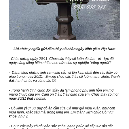
Lời chúc ý nghĩa gửi đến thầy cô nhân ngày Nhà giáo Việt Nam
-
Chúc mừng ngày 20/11. Chúc các thầy cô luôn đủ tâm - trí - lực để
ngày càng cống hiến nhiều hơn nữa cho sự nghiệp "trồng người"!
- Dành tặng những tình cảm sâu sắc và tôn kính nhất đến các thầy cô
giáo trong ngày 20/11 . Em xin chúc các thầy cô luôn mạnh khỏe, thành
đạt, hạnh phúc và công tác tốt.
- Trong hành trình cuộc đời, thầy đã làm phong phú linh hồn em mở
mang trí lực của em. Cám ơn thầy, thầy giáo của em. Chúc thầy có một
ngày 20/11 thật ý nghĩa.
- Cô kính yêu! Sự dạy dỗ ân cần của Cô như gió mùa xuân, như cơn
mưa lành, khắc sâu mãi trong lòng em. Em thành kích chúc Cô: Vui
khỏe, như ý!
- Chúc các thầy cô dồi dào sức khỏe, hạnh phúc để tiếp tục dìu dắt