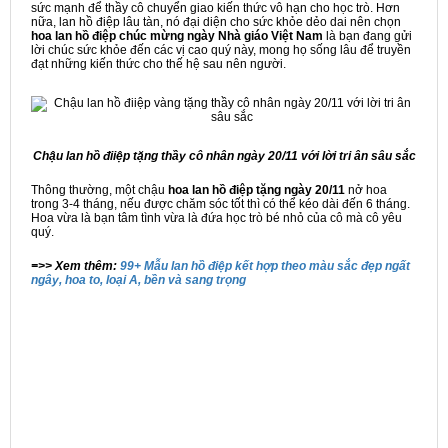
sức mạnh để thầy cô chuyển giao kiến thức vô hạn cho học trò. Hơn
nữa, lan hồ điệp lâu tàn, nó đại diện cho sức khỏe dẻo dai nên chọn
hoa lan hồ điệp chúc mừng ngày Nhà giáo Việt Nam
là bạn đang gửi
lời chúc sức khỏe đến các vị cao quý này, mong họ sống lâu để truyền
đạt những kiến thức cho thế hệ sau nên người.
Chậu lan hồ điiệp tặng thầy cô nhân ngày 20/11 với lời tri ân sâu sắc
Thông thường, một chậu
hoa lan hồ điệp tặng ngày 20/11
nở hoa
trong 3-4 tháng, nếu được chăm sóc tốt thì có thể kéo dài đến 6 tháng.
Hoa vừa là bạn tâm tình vừa là đứa học trò bé nhỏ của cô mà cô yêu
quý.
=>> Xem thêm:
99+ Mẫu lan hồ điệp kết hợp theo màu sắc đẹp ngất
ngây, hoa to, loại A, bền và sang trọng