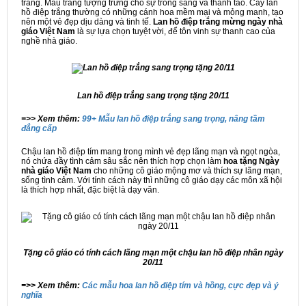
trắng. Màu trắng tượng trưng cho sự trong sáng và thanh tao. Cây lan
hồ điệp trắng thường có những cánh hoa mềm mại và mỏng manh, tạo
nên một vẻ đẹp dịu dàng và tinh tế.
Lan hồ điệp trắng mừng ngày nhà
giáo Việt Nam
là sự lựa chọn tuyệt vời, để tôn vinh sự thanh cao của
nghề nhà giáo.
Lan hồ điệp trắng sang trọng tặng 20/11
=>> Xem thêm:
99+ Mẫu lan hồ điệp trắng sang trọng, nâng tầm
đẳng cấp
Chậu lan hồ điệp tím mang trong mình vẻ đẹp lãng mạn và ngọt ngòa,
nó chứa đầy tình cảm sâu sắc nên thích hợp chọn làm
hoa tặng Ngày
nhà giáo Việt Nam
cho những cô giáo mộng mơ và thích sự lãng mạn,
sống tình cảm. Với tính cách này thì những cô giáo dạy các môn xã hội
là thích hợp nhất, đặc biệt là dạy văn.
Tặng cô giáo có tính cách lãng mạn một chậu lan hồ điệp nhân ngày
20/11
=>> Xem thêm:
Các mẫu hoa lan hồ điệp tím và hồng, cực đẹp và ý
nghĩa