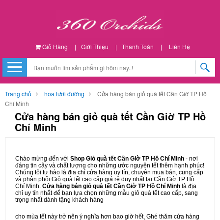
Giỏ Hàng
|
Giới Thiệu
|
Thanh Toán
|
Liên Hệ
Trang chủ
hoa tươi đường
Cửa hàng bán giỏ quà tết Cần Giờ TP Hồ
Chí Minh
Cửa hàng bán giỏ quà tết Cần Giờ TP Hồ
Chí Minh
Chào mừng đến với
Shop Giỏ quà tết Cần Giờ TP Hồ Chí Minh
- nơi
đáng tin cậy và chất lượng cho những ước nguyện tết thêm hạnh phúc!
Chúng tôi tự hào là địa chỉ cửa hàng uy tín, chuyên mua bán, cung cấp
và phân phối Giỏ quà tết cao cấp giá rẻ duy nhất tại Cần Giờ TP Hồ
Chí Minh.
Cửa hàng bán giỏ quà tết Cần Giờ TP Hồ Chí Minh
là địa
chỉ uy tín nhất để bạn lựa chọn những mẫu giỏ quà tết cao cấp, sang
trọng nhất dành tặng khách hàng
cho mùa tết này trở nên ý nghĩa hơn bao giờ hết. Ghé thăm cửa hàng