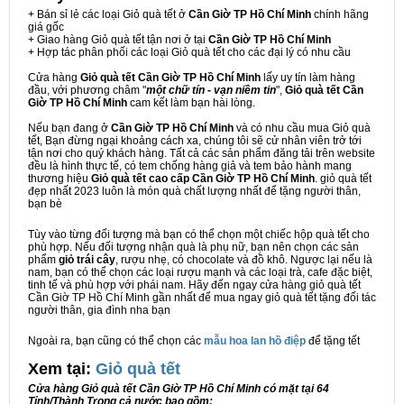
+ Bán sỉ lẻ các loại Giỏ quà tết ở
Cần Giờ TP Hồ Chí Minh
chính hãng
giá gốc
+ Giao hàng Giỏ quà tết tận nơi ở tại
Cần Giờ TP Hồ Chí Minh
+ Hợp tác phân phối các loại Giỏ quà tết cho các đại lý có nhu cầu
Cửa hàng
Giỏ quà tết Cần Giờ TP Hồ Chí Minh
lấy uy tín làm hàng
đầu, với phương châm "
một chữ tín - vạn niềm tin
",
Giỏ quà tết Cần
Giờ TP Hồ Chí Minh
cam kết làm bạn hài lòng.
Nếu bạn đang ở
Cần Giờ TP Hồ Chí Minh
và có nhu cầu mua Giỏ quà
tết, Bạn đừng ngại khoảng cách xa, chúng tôi sẽ cử nhân viên trở tới
tận nơi cho quý khách hàng. Tất cả các sản phẩm đăng tải trên website
đều là hình thực tế, có tem chống hàng giả và tem bảo hành mang
thương hiệu
Giỏ quà tết cao cấp Cần Giờ TP Hồ Chí Minh
. giỏ quà tết
đẹp nhất 2023 luôn là món quà chất lượng nhất để tặng người thân,
bạn bè
Tùy vào từng đối tượng mà bạn có thể chọn một chiếc hộp quà tết cho
phù hợp. Nếu đối tượng nhận quà là phụ nữ, bạn nên chọn các sản
phẩm
giỏ trái cây
, rượu nhẹ, có chocolate và đồ khô. Ngược lại nếu là
nam, bạn có thể chọn các loại rượu mạnh và các loại trà, cafe đặc biệt,
tinh tế và phù hợp với phái nam. Hãy đến ngay cửa hàng giỏ quà tết
Cần Giờ TP Hồ Chí Minh gần nhất để mua ngay giỏ quà tết tặng đối tác
người thân, gia đình nha bạn
Ngoài ra, bạn cũng có thể chọn các
mẫu hoa lan hồ điệp
để tặng tết
Xem tại:
G
iỏ quà tết
Cửa hàng Giỏ quà tết Cần Giờ TP Hồ Chí Minh có mặt tại 64
Tỉnh/Thành Trong cả nước bao gồm: