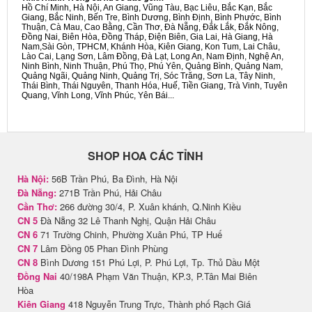
Hồ Chí Minh, Hà Nội, An Giang, Vũng Tàu, Bạc Liêu, Bắc Kạn, Bắc
Giang, Bắc Ninh, Bến Tre, Bình Dương, Bình Định, Bình Phước, Bình
Thuận, Cà Mau, Cao Bằng, Cần Thơ, Đà Nẵng, Đắk Lắk, Đắk Nông,
Đồng Nai, Biên Hòa, Đồng Tháp, Điện Biên, Gia Lai, Hà Giang, Hà
Nam,Sài Gòn, TPHCM, Khánh Hòa, Kiên Giang, Kon Tum, Lai Châu,
Lào Cai, Lạng Sơn, Lâm Đồng, Đà Lạt, Long An, Nam Định, Nghệ An,
Ninh Bình, Ninh Thuận, Phú Thọ, Phú Yên, Quảng Bình, Quảng Nam,
Quảng Ngãi, Quảng Ninh, Quảng Trị, Sóc Trăng, Sơn La, Tây Ninh,
Thái Bình, Thái Nguyên, Thanh Hóa, Huế, Tiền Giang, Trà Vinh, Tuyên
Quang, Vĩnh Long, Vĩnh Phúc, Yên Bái...
SHOP HOA CÁC TỈNH
Hà Nội:
56B Trần Phú, Ba Đình, Hà Nội
Đà Nẵng:
271B Trần Phú, Hải Châu
Cần Thơ:
266 đường 30/4, P. Xuân khánh, Q.Ninh Kiều
CN 5
Đà Nẵng 32 Lê Thanh Nghị, Quận Hải Châu
CN 6
71 Trường Chinh, Phường Xuân Phú, TP Huế
CN 7
Lâm Đồng 05 Phan Đình Phùng
CN 8
Bình Dương 151 Phú Lợi, P. Phú Lợi, Tp. Thủ Dầu Một
Đồng Nai
40/198A Phạm Văn Thuận, KP.3, P.Tân Mai Biên
Hòa
Kiên Giang
418 Nguyễn Trung Trực, Thành phố Rạch Giá