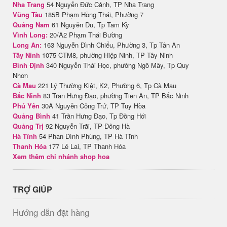
Nha Trang
54 Nguyễn Đức Cảnh, TP Nha Trang
Vũng Tàu
185B Phạm Hồng Thái, Phường 7
Quảng Nam
61 Nguyễn Du, Tp Tam Kỳ
Vĩnh Long:
20/A2 Phạm Thái Bường
Long An:
163 Nguyễn Đình Chiểu, Phường 3, Tp Tân An
Tây Ninh
1075 CTM8, phường Hiệp Ninh, TP Tây Ninh
Bình Định
340 Nguyễn Thái Học, phường Ngô Mây, Tp Quy
Nhơn
Cà Mau
221 Lý Thường Kiệt, K2, Phường 6, Tp Cà Mau
Bắc Ninh
83 Trần Hưng Đạo, phường Tiền An, TP Bắc Ninh
Phú Yên
30A Nguyễn Công Trứ, TP Tuy Hòa
Quảng Bình
41 Trần Hưng Đạo, Tp Đồng Hới
Quảng Trị
92 Nguyễn Trãi, TP Đông Hà
Hà Tĩnh
54 Phan Đình Phùng, TP Hà Tĩnh
Thanh Hóa
177 Lê Lai, TP Thanh Hóa
Xem thêm chi nhánh shop hoa
TRỢ GIÚP
Hướng dẫn đặt hàng