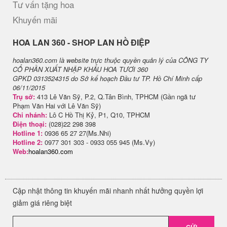
Tư vấn tặng hoa
Khuyến mãi
H​OA LAN 360 - SHOP LAN HỒ ĐIỆP
hoalan360.com là website trực thuộc quyền quản lý của CÔNG TY
CỔ PHẦN XUẤT NHẬP KHẨU HOA TƯƠI 360
GPKD 0313524315 do Sở kế hoạch Đầu tư TP. Hồ Chí Minh cấp
06/11/2015
Trụ sở:
413 Lê Văn Sỹ, P.2, Q.Tân Bình, TPHCM (Gần ngã tư
Phạm Văn Hai với Lê Văn Sỹ)
Chi nhánh:
Lô C Hồ Thị Kỷ, P1, Q10, TPHCM
Điện thoại:
(028)22 298 398
Hotline 1:
0936 65 27 27(Ms.Nhi)
Hotline 2:
0977 301 303 - 0933 055 945 (Ms.Vy)
Web:
hoalan360.com
Cập nhật thông tin khuyến mãi nhanh nhất hưởng quyền lợi
giảm giá riêng biệt