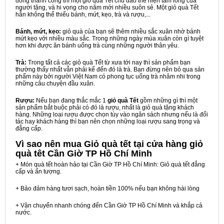
đồng thành công thì một giỏ quà Tết chu đáo thể hiện tấm lòng của
người tặng, và hi vọng cho năm mới nhiều suôn sẻ. Một giỏ quà Tết
hẳn không thể thiếu bánh, mứt, kẹo, trà và rượu,...
Bánh, mứt, kẹo:
giỏ quà của bạn sẽ thêm nhiều sắc xuân nhờ bánh
mứt kẹo với nhiều màu sắc. Trong những ngày mùa xuân còn gì tuyệt
hơn khi được ăn bánh uống trà cùng những người thân yêu.
Trà:
Trong tất cả các giỏ quà Tết từ xưa tới nay thì sản phẩm bạn
thường thấy nhất vẫn phải kể đến đó là trà. Bạn đừng nên bỏ qua sản
phẩm này bởi người Việt Nam có phong tục uống trà nhâm nhi trong
những câu chuyện đầu xuân.
Rượu:
Nếu bạn đang thắc mắc 1
giỏ quà Tết
gồm những gì thì một
sản phẩm bắt buộc phải có đó là rượu, nhất là giỏ quà tặng khách
hàng. Những loại rượu được chọn tùy vào ngân sách nhưng nếu là đối
tác hay khách hàng thì bạn nên chọn những loại rượu sang trọng và
đẳng cấp.
Vì sao nên mua
Giỏ quà tết tại cửa hàng giỏ
quà têt Cần Giờ TP Hồ Chí Minh
+ Món quà tết hoàn hảo tại Cần Giờ TP Hồ Chí Minh: Giỏ quà tết đẳng
cấp và ấn tượng.
+ Bảo đảm hàng tươi sạch, hoàn tiền 100% nếu bạn không hài lòng
+ Vận chuyển nhanh chóng đến Cần Giờ TP Hồ Chí Minh và khắp cả
nước.