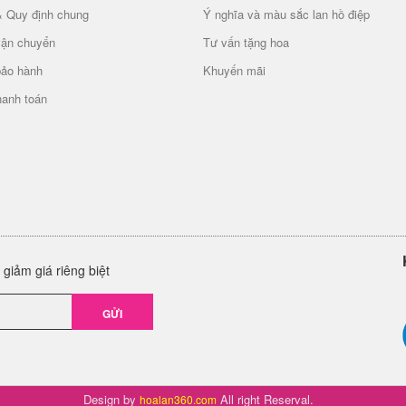
& Quy định chung
Ý nghĩa và màu sắc lan hồ điệp
vận chuyển
Tư vấn tặng hoa
bảo hành
Khuyến mãi
hanh toán
giảm giá riêng biệt
GỬI
Design by
All right Reserval.
hoalan360.com