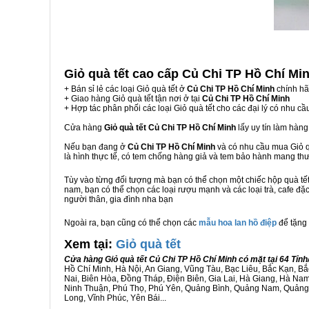
Giỏ quà tết cao cấp Củ Chi TP Hồ Chí Mi
+ Bán sỉ lẻ các loại Giỏ quà tết ở
Củ Chi TP Hồ Chí Minh
chính hã
+ Giao hàng Giỏ quà tết tận nơi ở tại
Củ Chi TP Hồ Chí Minh
+ Hợp tác phân phối các loại Giỏ quà tết cho các đại lý có nhu cầ
Cửa hàng
Giỏ quà tết Củ Chi TP Hồ Chí Minh
lấy uy tín làm hàn
Nếu bạn đang ở
Củ Chi TP Hồ Chí Minh
và có nhu cầu mua Giỏ qu
là hình thực tế, có tem chống hàng giả và tem bảo hành mang t
Tùy vào từng đối tượng mà bạn có thể chọn một chiếc hộp quà t
nam, bạn có thể chọn các loại rượu mạnh và các loại trà, cafe đặ
người thân, gia đình nha bạn
Ngoài ra, bạn cũng có thể chọn các
mẫu hoa lan hồ điệp
để tặng 
Xem tại:
G
iỏ quà tết
Cửa hàng Giỏ quà tết Củ Chi TP Hồ Chí Minh có mặt tại 64 Tỉ
Hồ Chí Minh, Hà Nội, An Giang, Vũng Tàu, Bạc Liêu, Bắc Kạn, 
Nai, Biên Hòa, Đồng Tháp, Điện Biên, Gia Lai, Hà Giang, Hà N
Ninh Thuận, Phú Thọ, Phú Yên, Quảng Bình, Quảng Nam, Quảng Ng
Long, Vĩnh Phúc, Yên Bái...