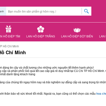
anh
N HỒ ĐIỆP TÍM
LAN HỒ ĐIỆP TRẮNG
LAN HỒ ĐIỆP ĐỘT BIẾN
LAN 
TP Hồ Chí Minh
Hồ Chí Minh
ơi đáng tin cậy và chất lượng cho những ước nguyện tết thêm hạnh phúc!
g cấp và phân phối Giỏ quà tết cao cấp giá rẻ duy nhất tại Củ Chi TP Hồ Chí Minh.
g nhất dành tặng khách hàng
hàng của chúng tôi ngay hôm nay và trải nghiệm sự đẳng cấp và sang trọng từ nhữ
ười thân bảo vệ sức khoẻ tốt nhất. Ngoài ra, bạn cũng có thể chọn các mẫu
hoa c