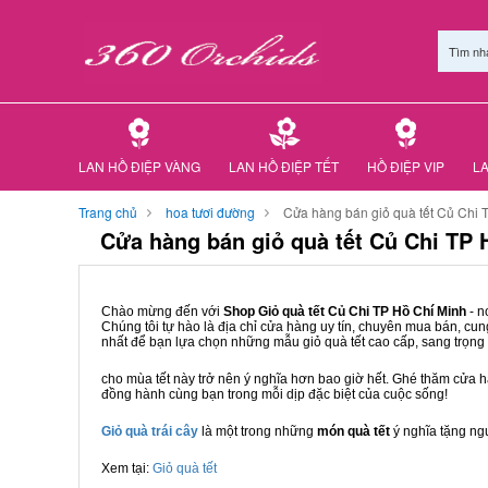
Tìm nh
LAN HỒ ĐIỆP VÀNG
LAN HỒ ĐIỆP TẾT
HỒ ĐIỆP VIP
LA
Trang chủ
hoa tươi đường
Cửa hàng bán giỏ quà tết Củ Chi 
Cửa hàng bán giỏ quà tết Củ Chi TP 
Chào mừng đến với
Shop Giỏ quà tết Củ Chi TP Hồ Chí Minh
- n
Chúng tôi tự hào là địa chỉ cửa hàng uy tín, chuyên mua bán, cun
nhất để bạn lựa chọn những mẫu giỏ quà tết cao cấp, sang trọn
cho mùa tết này trở nên ý nghĩa hơn bao giờ hết. Ghé thăm cửa 
đồng hành cùng bạn trong mỗi dịp đặc biệt của cuộc sống!
Giỏ quà trái cây
là một trong những
món quà tết
ý nghĩa tặng ng
Xem tại:
Giỏ quà tết