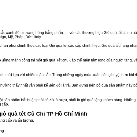
ắc xanh đỏ tím vàng hồng trắng phấn...... với các thương hiệu Giỏ quà tết chính hãn
a, Mỹ, Pháp, Đức, Italy.....
phân phối chính thức các loại Giỏ quà tết cao cấp chính hiệu, Giỏ quà tết hàng nh
ồng thành công thì một giỏ quà Tết chu đáo thể hiện tấm lòng của người tặng, v
nh mứt kẹo với nhiều màu sắc. Trong những ngày mùa xuân còn gì tuyệt hơn khi 
n thường thấy nhất vẫn phải kể đến đó là trà. Bạn đừng nên bỏ qua sản phẩm này 
t sản phẩm bắt buộc phải có đó là rượu, nhất là giỏ quà tặng khách hàng. Những 
g cấp.
giỏ quà têt Củ Chi TP Hồ Chí Minh
ẳng cấp và ấn tượng.
òng