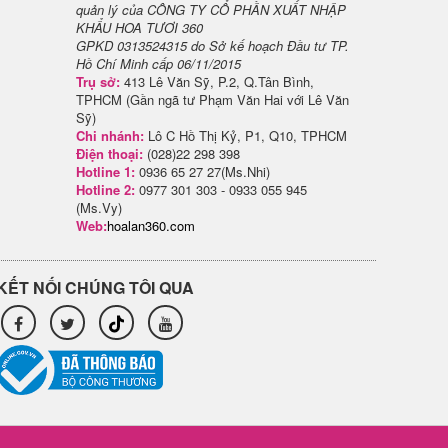
quản lý của CÔNG TY CỔ PHẦN XUẤT NHẬP
KHẨU HOA TƯƠI 360
GPKD 0313524315 do Sở kế hoạch Đầu tư TP.
Hồ Chí Minh cấp 06/11/2015
Trụ sở:
413 Lê Văn Sỹ, P.2, Q.Tân Bình,
TPHCM (Gần ngã tư Phạm Văn Hai với Lê Văn
Sỹ)
Chi nhánh:
Lô C Hồ Thị Kỷ, P1, Q10, TPHCM
Điện thoại:
(028)22 298 398
Hotline 1:
0936 65 27 27(Ms.Nhi)
Hotline 2:
0977 301 303 - 0933 055 945
(Ms.Vy)
Web:
hoalan360.com
KẾT NỐI CHÚNG TÔI QUA