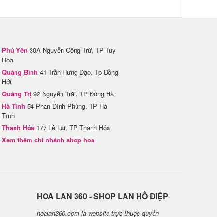
Phú Yên
30A Nguyễn Công Trứ, TP Tuy
Hòa
Quảng Bình
41 Trần Hưng Đạo, Tp Đồng
Hới
Quảng Trị
92 Nguyễn Trãi, TP Đông Hà
Hà Tĩnh
54 Phan Đình Phùng, TP Hà
Tĩnh
Thanh Hóa
177 Lê Lai, TP Thanh Hóa
Xem thêm chi nhánh shop hoa
H​OA LAN 360 - SHOP LAN HỒ ĐIỆP
hoalan360.com là website trực thuộc quyền