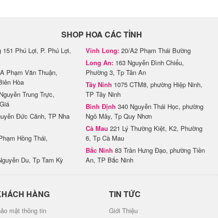
SHOP HOA CÁC TỈNH
151 Phú Lợi, P. Phú Lợi,
Vĩnh Long:
20/A2 Phạm Thái Bường
Long An:
163 Nguyễn Đình Chiểu,
A Phạm Văn Thuận,
Phường 3, Tp Tân An
Biên Hòa
Tây Ninh
1075 CTM8, phường Hiệp Ninh,
Nguyễn Trung Trực,
TP Tây Ninh
Giá
Bình Định
340 Nguyễn Thái Học, phường
uyễn Đức Cảnh, TP Nha
Ngô Mây, Tp Quy Nhơn
Cà Mau
221 Lý Thường Kiệt, K2, Phường
Phạm Hồng Thái,
6, Tp Cà Mau
Bắc Ninh
83 Trần Hưng Đạo, phường Tiền
Nguyễn Du, Tp Tam Kỳ
An, TP Bắc Ninh
KHÁCH HÀNG
TIN TỨC
ảo mật thông tin
Giới Thiệu