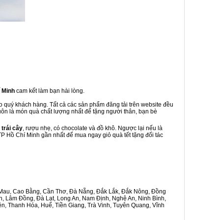
í Minh
cam kết làm bạn hài lòng.
ho quý khách hàng. Tất cả các sản phẩm đăng tải trên website đều
luôn là món quà chất lượng nhất để tặng người thân, bạn bè
 trái cây
, rượu nhẹ, có chocolate và đồ khô. Ngược lại nếu là
 TP Hồ Chí Minh gần nhất để mua ngay giỏ quà tết tặng đối tác
Cà Mau, Cao Bằng, Cần Thơ, Đà Nẵng, Đắk Lắk, Đắk Nông, Đồng
n, Lâm Đồng, Đà Lạt, Long An, Nam Định, Nghệ An, Ninh Bình,
n, Thanh Hóa, Huế, Tiền Giang, Trà Vinh, Tuyên Quang, Vĩnh