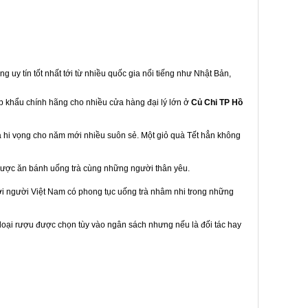
g uy tín tốt nhất tới từ nhiều quốc gia nổi tiếng như Nhật Bản,
ập khẩu chính hãng cho nhiều cửa hàng đại lý lớn ở
Củ Chi TP Hồ
à hi vọng cho năm mới nhiều suôn sẻ. Một giỏ quà Tết hẳn không
được ăn bánh uống trà cùng những người thân yêu.
bởi người Việt Nam có phong tục uống trà nhâm nhi trong những
loại rượu được chọn tùy vào ngân sách nhưng nếu là đối tác hay