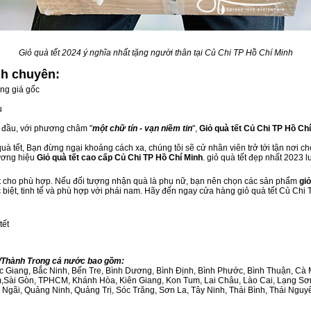
Giỏ quà tết 2024 ý nghĩa nhất tặng người thân tại Củ Chi TP Hồ Chí Minh
nh
chuyên:
ng giá gốc
u
g đầu, với phương châm "
một chữ tín - vạn niềm tin
",
Giỏ quà tết Củ Chi TP Hồ Ch
à tết, Bạn đừng ngại khoảng cách xa, chúng tôi sẽ cử nhân viên trở tới tận nơi c
hương hiệu
Giỏ quà tết cao cấp Củ Chi TP Hồ Chí Minh
. giỏ quà tết đẹp nhất 2023 
ết cho phù hợp. Nếu đối tượng nhận quà là phụ nữ, bạn nên chọn các sản phẩm
giỏ
c biệt, tinh tế và phù hợp với phái nam. Hãy đến ngay cửa hàng giỏ quà tết Củ Chi
tết
nh/Thành Trong cả nước bao gồm:
Bắc Giang, Bắc Ninh, Bến Tre, Bình Dương, Bình Định, Bình Phước, Bình Thuận, 
am,Sài Gòn, TPHCM, Khánh Hòa, Kiên Giang, Kon Tum, Lai Châu, Lào Cai, Lạng Sơ
ãi, Quảng Ninh, Quảng Trị, Sóc Trăng, Sơn La, Tây Ninh, Thái Bình, Thái Nguyê