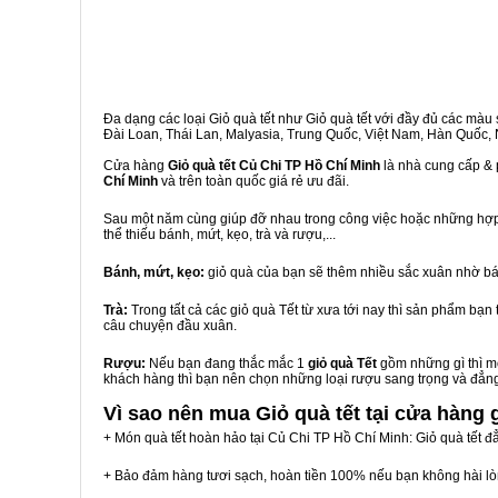
Đa dạng các loại Giỏ quà tết như Giỏ quà tết với đầy đủ các màu s
Đài Loan, Thái Lan, Malyasia, Trung Quốc, Việt Nam, Hàn Quốc, Ng
Cửa hàng
Giỏ quà tết Củ Chi TP Hồ Chí Minh
là nhà cung cấp & 
Chí Minh
và trên toàn quốc giá rẻ ưu đãi.
Sau một năm cùng giúp đỡ nhau trong công việc hoặc những hợp đ
thể thiếu bánh, mứt, kẹo, trà và rượu,...
Bánh, mứt, kẹo:
giỏ quà của bạn sẽ thêm nhiều sắc xuân nhờ bá
Trà:
Trong tất cả các giỏ quà Tết từ xưa tới nay thì sản phẩm bạ
câu chuyện đầu xuân.
Rượu:
Nếu bạn đang thắc mắc 1
giỏ quà Tết
gồm những gì thì mộ
khách hàng thì bạn nên chọn những loại rượu sang trọng và đẳn
Vì sao nên mua
Giỏ quà tết tại cửa hàng 
+ Món quà tết hoàn hảo tại Củ Chi TP Hồ Chí Minh: Giỏ quà tết đ
+ Bảo đảm hàng tươi sạch, hoàn tiền 100% nếu bạn không hài l