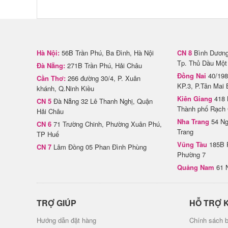
Hà Nội:
56B Trần Phú, Ba Đình, Hà Nội
CN 8
Bình Dương 
Tp. Thủ Dầu Một
Đà Nẵng:
271B Trần Phú, Hải Châu
Đồng Nai
40/198
Cần Thơ:
266 đường 30/4, P. Xuân
KP.3, P.Tân Mai 
khánh, Q.Ninh Kiều
Kiên Giang
418 
CN 5
Đà Nẵng 32 Lê Thanh Nghị, Quận
Thành phố Rạch 
Hải Châu
Nha Trang
54 Ng
CN 6
71 Trường Chinh, Phường Xuân Phú,
Trang
TP Huế
Vũng Tàu
185B 
CN 7
Lâm Đồng 05 Phan Đình Phùng
Phường 7
Quảng Nam
61 
TRỢ GIÚP
HỖ TRỢ 
Hướng dẫn đặt hàng
Chính sách b