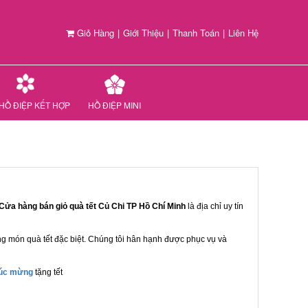
Giỏ Hàng
|
Giới Thiệu
|
Thanh Toán
|
Liên Hệ
HỒ ĐIỆP KẾT HỢP
HỒ ĐIỆP MINI
Cửa hàng bán giỏ quà tết Củ Chi TP Hồ Chí Minh
là địa chỉ uy tín
ng món quà tết đặc biệt. Chúng tôi hân hạnh được phục vụ và
húc mừng
tặng tết