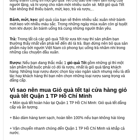
đồng thành công thì một giỏ quà Tết chu đáo thể hiện tấm lòng của
người tặng, và hi vọng cho năm mới nhiều suôn sẻ. Một giỏ quà Tết
hẳn không thể thiếu bánh, mứt, kẹo, trà và rượu,...
Bánh, mứt, kẹo:
giỏ quà của bạn sẽ thêm nhiều sắc xuân nhờ bánh
mứt kẹo với nhiều màu sắc. Trong những ngày mùa xuân còn gì tuyệt
hơn khi được ăn bánh uống trà cùng những người thân yêu.
Trà:
Trong tất cả các giỏ quà Tết từ xưa tới nay thì sản phẩm bạn
thường thấy nhất vẫn phải kể đến đó là trà. Bạn đừng nên bỏ qua sản
phẩm này bởi người Việt Nam có phong tục uống trà nhâm nhi trong
những câu chuyện đầu xuân.
Rượu:
Nếu bạn đang thắc mắc 1
giỏ quà Tết
gồm những gì thì một
sản phẩm bắt buộc phải có đó là rượu, nhất là giỏ quà tặng khách
hàng. Những loại rượu được chọn tùy vào ngân sách nhưng nếu là đối
tác hay khách hàng thì bạn nên chọn những loại rượu sang trọng và
đẳng cấp.
Vì sao nên mua
Giỏ quà tết tại cửa hàng giỏ
quà têt Quận 1 TP Hồ Chí Minh
+ Món quà tết hoàn hảo tại Quận 1 TP Hồ Chí Minh: Giỏ quà tết đẳng
cấp và ấn tượng.
+ Bảo đảm hàng tươi sạch, hoàn tiền 100% nếu bạn không hài lòng
+ Vận chuyển nhanh chóng đến Quận 1 TP Hồ Chí Minh và khắp cả
nước.