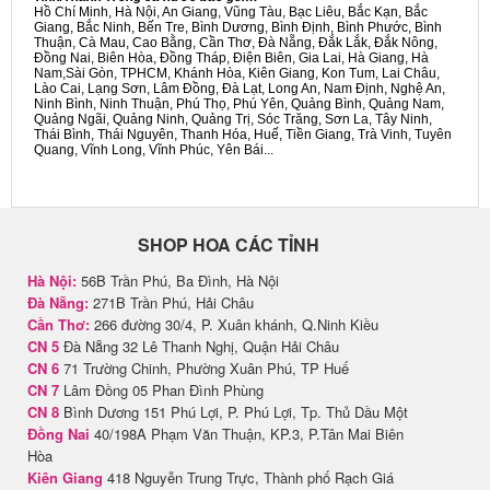
Hồ Chí Minh, Hà Nội, An Giang, Vũng Tàu, Bạc Liêu, Bắc Kạn, Bắc
Giang, Bắc Ninh, Bến Tre, Bình Dương, Bình Định, Bình Phước, Bình
Thuận, Cà Mau, Cao Bằng, Cần Thơ, Đà Nẵng, Đắk Lắk, Đắk Nông,
Đồng Nai, Biên Hòa, Đồng Tháp, Điện Biên, Gia Lai, Hà Giang, Hà
Nam,Sài Gòn, TPHCM, Khánh Hòa, Kiên Giang, Kon Tum, Lai Châu,
Lào Cai, Lạng Sơn, Lâm Đồng, Đà Lạt, Long An, Nam Định, Nghệ An,
Ninh Bình, Ninh Thuận, Phú Thọ, Phú Yên, Quảng Bình, Quảng Nam,
Quảng Ngãi, Quảng Ninh, Quảng Trị, Sóc Trăng, Sơn La, Tây Ninh,
Thái Bình, Thái Nguyên, Thanh Hóa, Huế, Tiền Giang, Trà Vinh, Tuyên
Quang, Vĩnh Long, Vĩnh Phúc, Yên Bái...
SHOP HOA CÁC TỈNH
Hà Nội:
56B Trần Phú, Ba Đình, Hà Nội
Đà Nẵng:
271B Trần Phú, Hải Châu
Cần Thơ:
266 đường 30/4, P. Xuân khánh, Q.Ninh Kiều
CN 5
Đà Nẵng 32 Lê Thanh Nghị, Quận Hải Châu
CN 6
71 Trường Chinh, Phường Xuân Phú, TP Huế
CN 7
Lâm Đồng 05 Phan Đình Phùng
CN 8
Bình Dương 151 Phú Lợi, P. Phú Lợi, Tp. Thủ Dầu Một
Đồng Nai
40/198A Phạm Văn Thuận, KP.3, P.Tân Mai Biên
Hòa
Kiên Giang
418 Nguyễn Trung Trực, Thành phố Rạch Giá