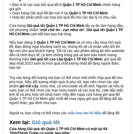
+ Bán sỉ lẻ các loại Giỏ quà tết ở
Quận 1 TP Hồ Chí Minh
chính hãng
giá gốc
+ Giao hàng Giỏ quà tết tận nơi ở tại
Quận 1 TP Hồ Chí Minh
+ Hợp tác phân phối các loại Giỏ quà tết cho các đại lý có nhu cầu
Cửa hàng
Giỏ quà tết Quận 1 TP Hồ Chí Minh
lấy uy tín làm hàng đầu,
với phương châm "
một chữ tín - vạn niềm tin
",
Giỏ quà tết Quận 1 TP
Hồ Chí Minh
cam kết làm bạn hài lòng.
Nếu bạn đang ở
Quận 1 TP Hồ Chí Minh
và có nhu cầu mua Giỏ quà
tết, Bạn đừng ngại khoảng cách xa, chúng tôi sẽ cử nhân viên trở tới
tận nơi cho quý khách hàng. Tất cả các sản phẩm đăng tải trên website
đều là hình thực tế, có tem chống hàng giả và tem bảo hành mang
thương hiệu
Giỏ quà tết cao cấp Quận 1 TP Hồ Chí Minh
. giỏ quà tết
đẹp nhất 2023 luôn là món quà chất lượng nhất để tặng người thân,
bạn bè
Tùy vào từng đối tượng mà bạn có thể chọn một chiếc hộp quà tết cho
phù hợp. Nếu đối tượng nhận quà là phụ nữ, bạn nên chọn các sản
phẩm
giỏ trái cây
, rượu nhẹ, có chocolate và đồ khô. Ngược lại nếu là
nam, bạn có thể chọn các loại rượu mạnh và các loại trà, cafe đặc biệt,
tinh tế và phù hợp với phái nam. Hãy đến ngay cửa hàng giỏ quà tết
Quận 1 TP Hồ Chí Minh gần nhất để mua ngay giỏ quà tết tặng đối tác
người thân, gia đình nha bạn
Ngoài ra, bạn cũng có thể chọn các
mẫu hoa lan hồ điệp
để tặng tết
Xem tại:
G
iỏ quà tết
Cửa hàng Giỏ quà tết Quận 1 TP Hồ Chí Minh có mặt tại 64
Tỉnh/Thành Trong cả nước bao gồm: