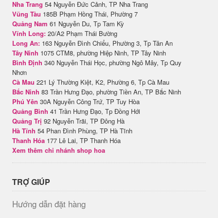
Nha Trang
54 Nguyễn Đức Cảnh, TP Nha Trang
Vũng Tàu
185B Phạm Hồng Thái, Phường 7
Quảng Nam
61 Nguyễn Du, Tp Tam Kỳ
Vĩnh Long:
20/A2 Phạm Thái Bường
Long An:
163 Nguyễn Đình Chiểu, Phường 3, Tp Tân An
Tây Ninh
1075 CTM8, phường Hiệp Ninh, TP Tây Ninh
Bình Định
340 Nguyễn Thái Học, phường Ngô Mây, Tp Quy
Nhơn
Cà Mau
221 Lý Thường Kiệt, K2, Phường 6, Tp Cà Mau
Bắc Ninh
83 Trần Hưng Đạo, phường Tiền An, TP Bắc Ninh
Phú Yên
30A Nguyễn Công Trứ, TP Tuy Hòa
Quảng Bình
41 Trần Hưng Đạo, Tp Đồng Hới
Quảng Trị
92 Nguyễn Trãi, TP Đông Hà
Hà Tĩnh
54 Phan Đình Phùng, TP Hà Tĩnh
Thanh Hóa
177 Lê Lai, TP Thanh Hóa
Xem thêm chi nhánh shop hoa
TRỢ GIÚP
Hướng dẫn đặt hàng