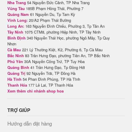
Nha Trang
54 Nguyễn Đức Cảnh, TP Nha Trang
Vũng Tàu
185B Phạm Hồng Thái, Phường 7
Quảng Nam
61 Nguyễn Du, Tp Tam Kỳ
Vĩnh Long:
20/A2 Phạm Thái Bường
Long An:
163 Nguyễn Đình Chiểu, Phường 3, Tp Tân An
Tây Ninh
1075 CTM8, phường Hiệp Ninh, TP Tây Ninh
Bình Định
340 Nguyễn Thái Học, phường Ngô Mây, Tp Quy
Nhơn
Cà Mau
221 Lý Thường Kiệt, K2, Phường 6, Tp Cà Mau
Bắc Ninh
83 Trần Hưng Đạo, phường Tiền An, TP Bắc Ninh
Phú Yên
30A Nguyễn Công Trứ, TP Tuy Hòa
Quảng Bình
41 Trần Hưng Đạo, Tp Đồng Hới
Quảng Trị
92 Nguyễn Trãi, TP Đông Hà
Hà Tĩnh
54 Phan Đình Phùng, TP Hà Tĩnh
Thanh Hóa
177 Lê Lai, TP Thanh Hóa
Xem thêm chi nhánh shop hoa
TRỢ GIÚP
Hướng dẫn đặt hàng