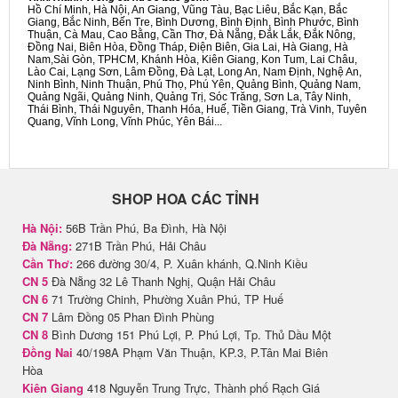
Hồ Chí Minh, Hà Nội, An Giang, Vũng Tàu, Bạc Liêu, Bắc Kạn, Bắc
Giang, Bắc Ninh, Bến Tre, Bình Dương, Bình Định, Bình Phước, Bình
Thuận, Cà Mau, Cao Bằng, Cần Thơ, Đà Nẵng, Đắk Lắk, Đắk Nông,
Đồng Nai, Biên Hòa, Đồng Tháp, Điện Biên, Gia Lai, Hà Giang, Hà
Nam,Sài Gòn, TPHCM, Khánh Hòa, Kiên Giang, Kon Tum, Lai Châu,
Lào Cai, Lạng Sơn, Lâm Đồng, Đà Lạt, Long An, Nam Định, Nghệ An,
Ninh Bình, Ninh Thuận, Phú Thọ, Phú Yên, Quảng Bình, Quảng Nam,
Quảng Ngãi, Quảng Ninh, Quảng Trị, Sóc Trăng, Sơn La, Tây Ninh,
Thái Bình, Thái Nguyên, Thanh Hóa, Huế, Tiền Giang, Trà Vinh, Tuyên
Quang, Vĩnh Long, Vĩnh Phúc, Yên Bái...
SHOP HOA CÁC TỈNH
Hà Nội:
56B Trần Phú, Ba Đình, Hà Nội
Đà Nẵng:
271B Trần Phú, Hải Châu
Cần Thơ:
266 đường 30/4, P. Xuân khánh, Q.Ninh Kiều
CN 5
Đà Nẵng 32 Lê Thanh Nghị, Quận Hải Châu
CN 6
71 Trường Chinh, Phường Xuân Phú, TP Huế
CN 7
Lâm Đồng 05 Phan Đình Phùng
CN 8
Bình Dương 151 Phú Lợi, P. Phú Lợi, Tp. Thủ Dầu Một
Đồng Nai
40/198A Phạm Văn Thuận, KP.3, P.Tân Mai Biên
Hòa
Kiên Giang
418 Nguyễn Trung Trực, Thành phố Rạch Giá