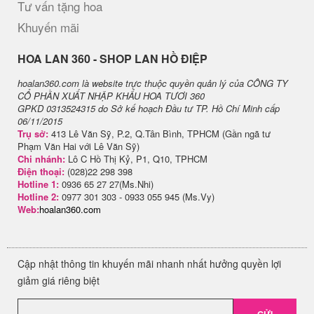
Tư vấn tặng hoa
Khuyến mãi
H​OA LAN 360 - SHOP LAN HỒ ĐIỆP
hoalan360.com là website trực thuộc quyền quản lý của CÔNG TY
CỔ PHẦN XUẤT NHẬP KHẨU HOA TƯƠI 360
GPKD 0313524315 do Sở kế hoạch Đầu tư TP. Hồ Chí Minh cấp
06/11/2015
Trụ sở:
413 Lê Văn Sỹ, P.2, Q.Tân Bình, TPHCM (Gần ngã tư
Phạm Văn Hai với Lê Văn Sỹ)
Chi nhánh:
Lô C Hồ Thị Kỷ, P1, Q10, TPHCM
Điện thoại:
(028)22 298 398
Hotline 1:
0936 65 27 27(Ms.Nhi)
Hotline 2:
0977 301 303 - 0933 055 945 (Ms.Vy)
Web:
hoalan360.com
Cập nhật thông tin khuyến mãi nhanh nhất hưởng quyền lợi
giảm giá riêng biệt