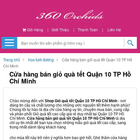
Giỏ Hàng
|
Giới Thiệu
|
Thanh Toán
|
Liên Hệ
Trang chủ
hoa tươi đường
Cửa hàng bán giỏ quà tết Quận 10 TP Hồ
Chí Minh
Cửa hàng bán giỏ quà tết Quận 10 TP Hồ
Chí Minh
Chào mừng đến với
Shop Giỏ quà tết Quận 10 TP Hồ Chí Minh
- nơi
đáng tin cậy và chất lượng cho những ước nguyện tết thêm hạnh phúc!
Chúng tôi tự hào là địa chỉ cửa hàng uy tín, chuyên mua bán, cung cấp
và phân phối Giỏ quà tết cao cấp giá rẻ duy nhất tại Quận 10 TP Hồ
Chí Minh.
Cửa hàng bán giỏ quà tết Quận 10 TP Hồ Chí Minh
là địa
chỉ uy tín nhất để bạn lựa chọn những mẫu giỏ quà tết cao cấp, sang
trọng nhất dành tặng khách hàng
cho mùa tết này trở nên ý nghĩa hơn bao giờ hết. Ghé thăm cửa hàng