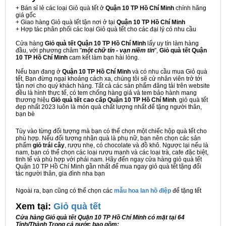
+ Bán sỉ lẻ các loại Giỏ quà tết ở
Quận 10 TP Hồ Chí Minh
chính hãng
giá gốc
+ Giao hàng Giỏ quà tết tận nơi ở tại
Quận 10 TP Hồ Chí Minh
+ Hợp tác phân phối các loại Giỏ quà tết cho các đại lý có nhu cầu
Cửa hàng
Giỏ quà tết Quận 10 TP Hồ Chí Minh
lấy uy tín làm hàng
đầu, với phương châm "
một chữ tín - vạn niềm tin
",
Giỏ quà tết Quận
10 TP Hồ Chí Minh
cam kết làm bạn hài lòng.
Nếu bạn đang ở
Quận 10 TP Hồ Chí Minh
và có nhu cầu mua Giỏ quà
tết, Bạn đừng ngại khoảng cách xa, chúng tôi sẽ cử nhân viên trở tới
tận nơi cho quý khách hàng. Tất cả các sản phẩm đăng tải trên website
đều là hình thực tế, có tem chống hàng giả và tem bảo hành mang
thương hiệu
Giỏ quà tết cao cấp Quận 10 TP Hồ Chí Minh
. giỏ quà tết
đẹp nhất 2023 luôn là món quà chất lượng nhất để tặng người thân,
bạn bè
Tùy vào từng đối tượng mà bạn có thể chọn một chiếc hộp quà tết cho
phù hợp. Nếu đối tượng nhận quà là phụ nữ, bạn nên chọn các sản
phẩm
giỏ trái cây
, rượu nhẹ, có chocolate và đồ khô. Ngược lại nếu là
nam, bạn có thể chọn các loại rượu mạnh và các loại trà, cafe đặc biệt,
tinh tế và phù hợp với phái nam. Hãy đến ngay cửa hàng giỏ quà tết
Quận 10 TP Hồ Chí Minh gần nhất để mua ngay giỏ quà tết tặng đối
tác người thân, gia đình nha bạn
Ngoài ra, bạn cũng có thể chọn các
mẫu hoa lan hồ điệp
để tặng tết
Xem tại:
G
iỏ quà tết
Cửa hàng Giỏ quà tết Quận 10 TP Hồ Chí Minh có mặt tại 64
Tỉnh/Thành Trong cả nước bao gồm: