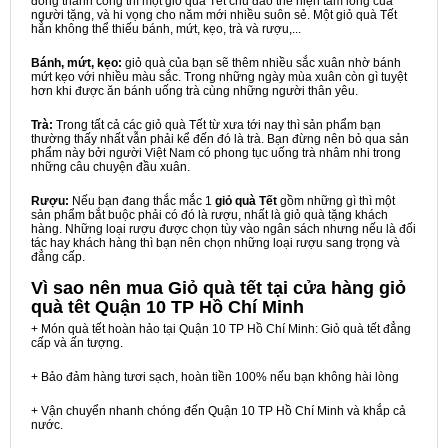
đồng thành công thì một giỏ quà Tết chu đáo thể hiện tấm lòng của
người tặng, và hi vọng cho năm mới nhiều suôn sẻ. Một giỏ quà Tết
hẳn không thể thiếu bánh, mứt, kẹo, trà và rượu,...
Bánh, mứt, kẹo:
giỏ quà của bạn sẽ thêm nhiều sắc xuân nhờ bánh
mứt kẹo với nhiều màu sắc. Trong những ngày mùa xuân còn gì tuyệt
hơn khi được ăn bánh uống trà cùng những người thân yêu.
Trà:
Trong tất cả các giỏ quà Tết từ xưa tới nay thì sản phẩm bạn
thường thấy nhất vẫn phải kể đến đó là trà. Bạn đừng nên bỏ qua sản
phẩm này bởi người Việt Nam có phong tục uống trà nhâm nhi trong
những câu chuyện đầu xuân.
Rượu:
Nếu bạn đang thắc mắc 1
giỏ quà Tết
gồm những gì thì một
sản phẩm bắt buộc phải có đó là rượu, nhất là giỏ quà tặng khách
hàng. Những loại rượu được chọn tùy vào ngân sách nhưng nếu là đối
tác hay khách hàng thì bạn nên chọn những loại rượu sang trọng và
đẳng cấp.
Vì sao nên mua
Giỏ quà tết tại cửa hàng giỏ
quà têt Quận 10 TP Hồ Chí Minh
+ Món quà tết hoàn hảo tại Quận 10 TP Hồ Chí Minh: Giỏ quà tết đẳng
cấp và ấn tượng.
+ Bảo đảm hàng tươi sạch, hoàn tiền 100% nếu bạn không hài lòng
+ Vận chuyển nhanh chóng đến Quận 10 TP Hồ Chí Minh và khắp cả
nước.