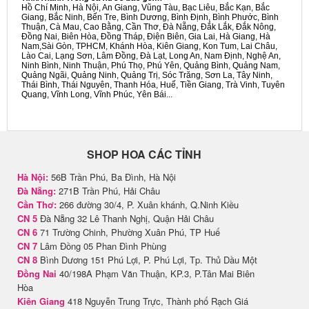
Hồ Chí Minh, Hà Nội, An Giang, Vũng Tàu, Bạc Liêu, Bắc Kạn, Bắc
Giang, Bắc Ninh, Bến Tre, Bình Dương, Bình Định, Bình Phước, Bình
Thuận, Cà Mau, Cao Bằng, Cần Thơ, Đà Nẵng, Đắk Lắk, Đắk Nông,
Đồng Nai, Biên Hòa, Đồng Tháp, Điện Biên, Gia Lai, Hà Giang, Hà
Nam,Sài Gòn, TPHCM, Khánh Hòa, Kiên Giang, Kon Tum, Lai Châu,
Lào Cai, Lạng Sơn, Lâm Đồng, Đà Lạt, Long An, Nam Định, Nghệ An,
Ninh Bình, Ninh Thuận, Phú Thọ, Phú Yên, Quảng Bình, Quảng Nam,
Quảng Ngãi, Quảng Ninh, Quảng Trị, Sóc Trăng, Sơn La, Tây Ninh,
Thái Bình, Thái Nguyên, Thanh Hóa, Huế, Tiền Giang, Trà Vinh, Tuyên
Quang, Vĩnh Long, Vĩnh Phúc, Yên Bái...
SHOP HOA CÁC TỈNH
Hà Nội:
56B Trần Phú, Ba Đình, Hà Nội
Đà Nẵng:
271B Trần Phú, Hải Châu
Cần Thơ:
266 đường 30/4, P. Xuân khánh, Q.Ninh Kiều
CN 5
Đà Nẵng 32 Lê Thanh Nghị, Quận Hải Châu
CN 6
71 Trường Chinh, Phường Xuân Phú, TP Huế
CN 7
Lâm Đồng 05 Phan Đình Phùng
CN 8
Bình Dương 151 Phú Lợi, P. Phú Lợi, Tp. Thủ Dầu Một
Đồng Nai
40/198A Phạm Văn Thuận, KP.3, P.Tân Mai Biên
Hòa
Kiên Giang
418 Nguyễn Trung Trực, Thành phố Rạch Giá