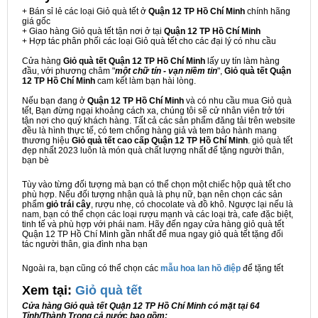
+ Bán sỉ lẻ các loại Giỏ quà tết ở
Quận 12 TP Hồ Chí Minh
chính hãng
giá gốc
+ Giao hàng Giỏ quà tết tận nơi ở tại
Quận 12 TP Hồ Chí Minh
+ Hợp tác phân phối các loại Giỏ quà tết cho các đại lý có nhu cầu
Cửa hàng
Giỏ quà tết Quận 12 TP Hồ Chí Minh
lấy uy tín làm hàng
đầu, với phương châm "
một chữ tín - vạn niềm tin
",
Giỏ quà tết Quận
12 TP Hồ Chí Minh
cam kết làm bạn hài lòng.
Nếu bạn đang ở
Quận 12 TP Hồ Chí Minh
và có nhu cầu mua Giỏ quà
tết, Bạn đừng ngại khoảng cách xa, chúng tôi sẽ cử nhân viên trở tới
tận nơi cho quý khách hàng. Tất cả các sản phẩm đăng tải trên website
đều là hình thực tế, có tem chống hàng giả và tem bảo hành mang
thương hiệu
Giỏ quà tết cao cấp Quận 12 TP Hồ Chí Minh
. giỏ quà tết
đẹp nhất 2023 luôn là món quà chất lượng nhất để tặng người thân,
bạn bè
Tùy vào từng đối tượng mà bạn có thể chọn một chiếc hộp quà tết cho
phù hợp. Nếu đối tượng nhận quà là phụ nữ, bạn nên chọn các sản
phẩm
giỏ trái cây
, rượu nhẹ, có chocolate và đồ khô. Ngược lại nếu là
nam, bạn có thể chọn các loại rượu mạnh và các loại trà, cafe đặc biệt,
tinh tế và phù hợp với phái nam. Hãy đến ngay cửa hàng giỏ quà tết
Quận 12 TP Hồ Chí Minh gần nhất để mua ngay giỏ quà tết tặng đối
tác người thân, gia đình nha bạn
Ngoài ra, bạn cũng có thể chọn các
mẫu hoa lan hồ điệp
để tặng tết
Xem tại:
G
iỏ quà tết
Cửa hàng Giỏ quà tết Quận 12 TP Hồ Chí Minh có mặt tại 64
Tỉnh/Thành Trong cả nước bao gồm: