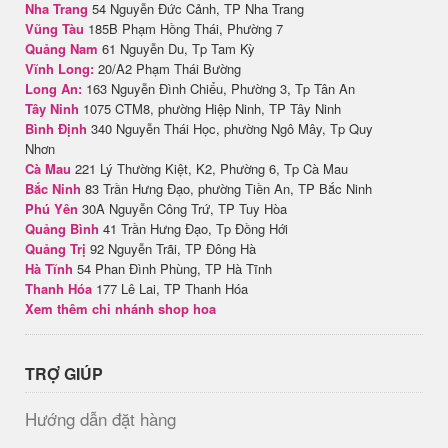
Nha Trang
54 Nguyễn Đức Cảnh, TP Nha Trang
Vũng Tàu
185B Phạm Hồng Thái, Phường 7
Quảng Nam
61 Nguyễn Du, Tp Tam Kỳ
Vĩnh Long:
20/A2 Phạm Thái Bường
Long An:
163 Nguyễn Đình Chiểu, Phường 3, Tp Tân An
Tây Ninh
1075 CTM8, phường Hiệp Ninh, TP Tây Ninh
Bình Định
340 Nguyễn Thái Học, phường Ngô Mây, Tp Quy
Nhơn
Cà Mau
221 Lý Thường Kiệt, K2, Phường 6, Tp Cà Mau
Bắc Ninh
83 Trần Hưng Đạo, phường Tiền An, TP Bắc Ninh
Phú Yên
30A Nguyễn Công Trứ, TP Tuy Hòa
Quảng Bình
41 Trần Hưng Đạo, Tp Đồng Hới
Quảng Trị
92 Nguyễn Trãi, TP Đông Hà
Hà Tĩnh
54 Phan Đình Phùng, TP Hà Tĩnh
Thanh Hóa
177 Lê Lai, TP Thanh Hóa
Xem thêm chi nhánh shop hoa
TRỢ GIÚP
Hướng dẫn đặt hàng