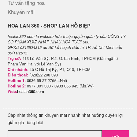
Tư vấn tặng hoa
Khuyến mãi
H​OA LAN 360 - SHOP LAN HỒ ĐIỆP
hoalan360.com là website trực thuộc quyền quản lý của CÔNG TY
CỔ PHẦN XUẤT NHẬP KHẨU HOA TƯƠI 360
GPKD 0313524315 do Sở kế hoạch Đầu tư TP. Hồ Chí Minh cấp
06/11/2015
Trụ sở:
413 Lê Văn Sỹ, P.2, Q.Tân Bình, TPHCM (Gần ngã tư
Phạm Văn Hai với Lê Văn Sỹ)
Chi nhánh:
Lô C Hồ Thị Kỷ, P1, Q10, TPHCM
Điện thoại:
(028)22 298 398
Hotline 1:
0936 65 27 27(Ms.Nhi)
Hotline 2:
0977 301 303 - 0933 055 945 (Ms.Vy)
Web:
hoalan360.com
Cập nhật thông tin khuyến mãi nhanh nhất hưởng quyền lợi
giảm giá riêng biệt