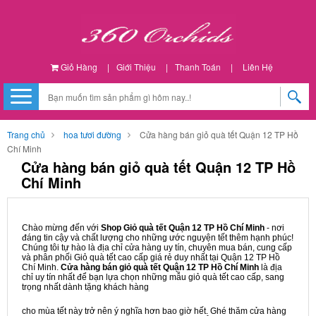
Giỏ Hàng
|
Giới Thiệu
|
Thanh Toán
|
Liên Hệ
Trang chủ
hoa tươi đường
Cửa hàng bán giỏ quà tết Quận 12 TP Hồ
Chí Minh
Cửa hàng bán giỏ quà tết Quận 12 TP Hồ
Chí Minh
Chào mừng đến với
Shop Giỏ quà tết Quận 12 TP Hồ Chí Minh
- nơi
đáng tin cậy và chất lượng cho những ước nguyện tết thêm hạnh phúc!
Chúng tôi tự hào là địa chỉ cửa hàng uy tín, chuyên mua bán, cung cấp
và phân phối Giỏ quà tết cao cấp giá rẻ duy nhất tại Quận 12 TP Hồ
Chí Minh.
Cửa hàng bán giỏ quà tết Quận 12 TP Hồ Chí Minh
là địa
chỉ uy tín nhất để bạn lựa chọn những mẫu giỏ quà tết cao cấp, sang
trọng nhất dành tặng khách hàng
cho mùa tết này trở nên ý nghĩa hơn bao giờ hết. Ghé thăm cửa hàng