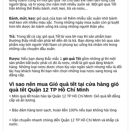
đồng thành công thì một giỏ quà Tết chu đáo thể hiện tấm lòng của
người tặng, và hi vọng cho năm mới nhiều suôn sẻ. Một giỏ quà Tết
hẳn không thể thiếu bánh, mứt, kẹo, trà và rượu,...
Bánh, mứt, kẹo:
giỏ quà của bạn sẽ thêm nhiều sắc xuân nhờ bánh
mứt kẹo với nhiều màu sắc. Trong những ngày mùa xuân còn gì tuyệt
hơn khi được ăn bánh uống trà cùng những người thân yêu.
Trà:
Trong tất cả các giỏ quà Tết từ xưa tới nay thì sản phẩm bạn
thường thấy nhất vẫn phải kể đến đó là trà. Bạn đừng nên bỏ qua sản
phẩm này bởi người Việt Nam có phong tục uống trà nhâm nhi trong
những câu chuyện đầu xuân.
Rượu:
Nếu bạn đang thắc mắc 1
giỏ quà Tết
gồm những gì thì một
sản phẩm bắt buộc phải có đó là rượu, nhất là giỏ quà tặng khách
hàng. Những loại rượu được chọn tùy vào ngân sách nhưng nếu là đối
tác hay khách hàng thì bạn nên chọn những loại rượu sang trọng và
đẳng cấp.
Vì sao nên mua
Giỏ quà tết tại cửa hàng giỏ
quà têt Quận 12 TP Hồ Chí Minh
+ Món quà tết hoàn hảo tại Quận 12 TP Hồ Chí Minh: Giỏ quà tết đẳng
cấp và ấn tượng.
+ Bảo đảm hàng tươi sạch, hoàn tiền 100% nếu bạn không hài lòng
+ Vận chuyển nhanh chóng đến Quận 12 TP Hồ Chí Minh và khắp cả
nước.