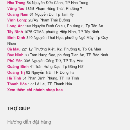
Nha Trang
54 Nguyễn Đức Cảnh, TP Nha Trang
Vũng Tàu
185B Phạm Hồng Thái, Phường 7
Quảng Nam
61 Nguyễn Du, Tp Tam Kỳ
Vĩnh Long:
20/A2 Phạm Thái Bường
Long An:
163 Nguyễn Đình Chiểu, Phường 3, Tp Tân An
Tây Ninh
1075 CTM8, phường Hiệp Ninh, TP Tây Ninh
Bình Định
340 Nguyễn Thái Học, phường Ngô Mây, Tp Quy
Nhơn
Cà Mau
221 Lý Thường Kiệt, K2, Phường 6, Tp Cà Mau
Bắc Ninh
83 Trần Hưng Đạo, phường Tiền An, TP Bắc Ninh
Phú Yên
30A Nguyễn Công Trứ, TP Tuy Hòa
Quảng Bình
41 Trần Hưng Đạo, Tp Đồng Hới
Quảng Trị
92 Nguyễn Trãi, TP Đông Hà
Hà Tĩnh
54 Phan Đình Phùng, TP Hà Tĩnh
Thanh Hóa
177 Lê Lai, TP Thanh Hóa
Xem thêm chi nhánh shop hoa
TRỢ GIÚP
Hướng dẫn đặt hàng