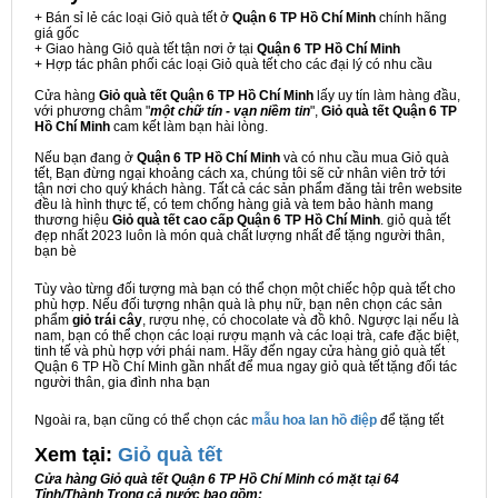
+ Bán sỉ lẻ các loại Giỏ quà tết ở
Quận 6 TP Hồ Chí Minh
chính hãng
giá gốc
+ Giao hàng Giỏ quà tết tận nơi ở tại
Quận 6 TP Hồ Chí Minh
+ Hợp tác phân phối các loại Giỏ quà tết cho các đại lý có nhu cầu
Cửa hàng
Giỏ quà tết Quận 6 TP Hồ Chí Minh
lấy uy tín làm hàng đầu,
với phương châm "
một chữ tín - vạn niềm tin
",
Giỏ quà tết Quận 6 TP
Hồ Chí Minh
cam kết làm bạn hài lòng.
Nếu bạn đang ở
Quận 6 TP Hồ Chí Minh
và có nhu cầu mua Giỏ quà
tết, Bạn đừng ngại khoảng cách xa, chúng tôi sẽ cử nhân viên trở tới
tận nơi cho quý khách hàng. Tất cả các sản phẩm đăng tải trên website
đều là hình thực tế, có tem chống hàng giả và tem bảo hành mang
thương hiệu
Giỏ quà tết cao cấp Quận 6 TP Hồ Chí Minh
. giỏ quà tết
đẹp nhất 2023 luôn là món quà chất lượng nhất để tặng người thân,
bạn bè
Tùy vào từng đối tượng mà bạn có thể chọn một chiếc hộp quà tết cho
phù hợp. Nếu đối tượng nhận quà là phụ nữ, bạn nên chọn các sản
phẩm
giỏ trái cây
, rượu nhẹ, có chocolate và đồ khô. Ngược lại nếu là
nam, bạn có thể chọn các loại rượu mạnh và các loại trà, cafe đặc biệt,
tinh tế và phù hợp với phái nam. Hãy đến ngay cửa hàng giỏ quà tết
Quận 6 TP Hồ Chí Minh gần nhất để mua ngay giỏ quà tết tặng đối tác
người thân, gia đình nha bạn
Ngoài ra, bạn cũng có thể chọn các
mẫu hoa lan hồ điệp
để tặng tết
Xem tại:
G
iỏ quà tết
Cửa hàng Giỏ quà tết Quận 6 TP Hồ Chí Minh có mặt tại 64
Tỉnh/Thành Trong cả nước bao gồm: