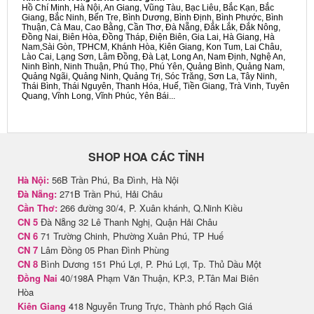
Hồ Chí Minh, Hà Nội, An Giang, Vũng Tàu, Bạc Liêu, Bắc Kạn, Bắc
Giang, Bắc Ninh, Bến Tre, Bình Dương, Bình Định, Bình Phước, Bình
Thuận, Cà Mau, Cao Bằng, Cần Thơ, Đà Nẵng, Đắk Lắk, Đắk Nông,
Đồng Nai, Biên Hòa, Đồng Tháp, Điện Biên, Gia Lai, Hà Giang, Hà
Nam,Sài Gòn, TPHCM, Khánh Hòa, Kiên Giang, Kon Tum, Lai Châu,
Lào Cai, Lạng Sơn, Lâm Đồng, Đà Lạt, Long An, Nam Định, Nghệ An,
Ninh Bình, Ninh Thuận, Phú Thọ, Phú Yên, Quảng Bình, Quảng Nam,
Quảng Ngãi, Quảng Ninh, Quảng Trị, Sóc Trăng, Sơn La, Tây Ninh,
Thái Bình, Thái Nguyên, Thanh Hóa, Huế, Tiền Giang, Trà Vinh, Tuyên
Quang, Vĩnh Long, Vĩnh Phúc, Yên Bái...
SHOP HOA CÁC TỈNH
Hà Nội:
56B Trần Phú, Ba Đình, Hà Nội
Đà Nẵng:
271B Trần Phú, Hải Châu
Cần Thơ:
266 đường 30/4, P. Xuân khánh, Q.Ninh Kiều
CN 5
Đà Nẵng 32 Lê Thanh Nghị, Quận Hải Châu
CN 6
71 Trường Chinh, Phường Xuân Phú, TP Huế
CN 7
Lâm Đồng 05 Phan Đình Phùng
CN 8
Bình Dương 151 Phú Lợi, P. Phú Lợi, Tp. Thủ Dầu Một
Đồng Nai
40/198A Phạm Văn Thuận, KP.3, P.Tân Mai Biên
Hòa
Kiên Giang
418 Nguyễn Trung Trực, Thành phố Rạch Giá