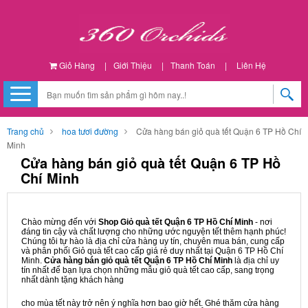
Giỏ Hàng
|
Giới Thiệu
|
Thanh Toán
|
Liên Hệ
Trang chủ
hoa tươi đường
Cửa hàng bán giỏ quà tết Quận 6 TP Hồ Chí
Minh
Cửa hàng bán giỏ quà tết Quận 6 TP Hồ
Chí Minh
Chào mừng đến với
Shop Giỏ quà tết Quận 6 TP Hồ Chí Minh
- nơi
đáng tin cậy và chất lượng cho những ước nguyện tết thêm hạnh phúc!
Chúng tôi tự hào là địa chỉ cửa hàng uy tín, chuyên mua bán, cung cấp
và phân phối Giỏ quà tết cao cấp giá rẻ duy nhất tại Quận 6 TP Hồ Chí
Minh.
Cửa hàng bán giỏ quà tết Quận 6 TP Hồ Chí Minh
là địa chỉ uy
tín nhất để bạn lựa chọn những mẫu giỏ quà tết cao cấp, sang trọng
nhất dành tặng khách hàng
cho mùa tết này trở nên ý nghĩa hơn bao giờ hết. Ghé thăm cửa hàng