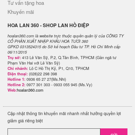
Tư vấn tặng hoa
Khuyến mãi
H​OA LAN 360 - SHOP LAN HỒ ĐIỆP
hoalan360.com là website trực thuộc quyền quản lý của CÔNG TY
CỔ PHẦN XUẤT NHẬP KHẨU HOA TƯƠI 360
GPKD 0313524315 do Sở kế hoạch Đầu tư TP. Hồ Chí Minh cấp
06/11/2015
Trụ sở:
413 Lê Văn Sỹ, P.2, Q.Tân Bình, TPHCM (Gần ngã tư
Phạm Văn Hai với Lê Văn Sỹ)
Chi nhánh:
Lô C Hồ Thị Kỷ, P1, Q10, TPHCM
Điện thoại:
(028)22 298 398
Hotline 1:
0936 65 27 27(Ms.Nhi)
Hotline 2:
0977 301 303 - 0933 055 945 (Ms.Vy)
Web:
hoalan360.com
Cập nhật thông tin khuyến mãi nhanh nhất hưởng quyền lợi
giảm giá riêng biệt