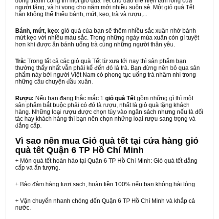
đồng thành công thì một giỏ quà Tết chu đáo thể hiện tấm lòng của
người tặng, và hi vọng cho năm mới nhiều suôn sẻ. Một giỏ quà Tết
hẳn không thể thiếu bánh, mứt, kẹo, trà và rượu,...
Bánh, mứt, kẹo:
giỏ quà của bạn sẽ thêm nhiều sắc xuân nhờ bánh
mứt kẹo với nhiều màu sắc. Trong những ngày mùa xuân còn gì tuyệt
hơn khi được ăn bánh uống trà cùng những người thân yêu.
Trà:
Trong tất cả các giỏ quà Tết từ xưa tới nay thì sản phẩm bạn
thường thấy nhất vẫn phải kể đến đó là trà. Bạn đừng nên bỏ qua sản
phẩm này bởi người Việt Nam có phong tục uống trà nhâm nhi trong
những câu chuyện đầu xuân.
Rượu:
Nếu bạn đang thắc mắc 1
giỏ quà Tết
gồm những gì thì một
sản phẩm bắt buộc phải có đó là rượu, nhất là giỏ quà tặng khách
hàng. Những loại rượu được chọn tùy vào ngân sách nhưng nếu là đối
tác hay khách hàng thì bạn nên chọn những loại rượu sang trọng và
đẳng cấp.
Vì sao nên mua
Giỏ quà tết tại cửa hàng giỏ
quà têt Quận 6 TP Hồ Chí Minh
+ Món quà tết hoàn hảo tại Quận 6 TP Hồ Chí Minh: Giỏ quà tết đẳng
cấp và ấn tượng.
+ Bảo đảm hàng tươi sạch, hoàn tiền 100% nếu bạn không hài lòng
+ Vận chuyển nhanh chóng đến Quận 6 TP Hồ Chí Minh và khắp cả
nước.