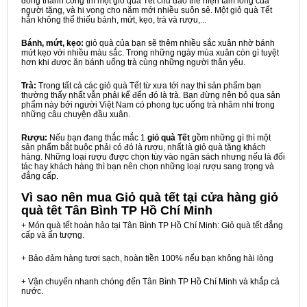
đồng thành công thì một giỏ quà Tết chu đáo thể hiện tấm lòng của
người tặng, và hi vọng cho năm mới nhiều suôn sẻ. Một giỏ quà Tết
hẳn không thể thiếu bánh, mứt, kẹo, trà và rượu,...
Bánh, mứt, kẹo:
giỏ quà của bạn sẽ thêm nhiều sắc xuân nhờ bánh
mứt kẹo với nhiều màu sắc. Trong những ngày mùa xuân còn gì tuyệt
hơn khi được ăn bánh uống trà cùng những người thân yêu.
Trà:
Trong tất cả các giỏ quà Tết từ xưa tới nay thì sản phẩm bạn
thường thấy nhất vẫn phải kể đến đó là trà. Bạn đừng nên bỏ qua sản
phẩm này bởi người Việt Nam có phong tục uống trà nhâm nhi trong
những câu chuyện đầu xuân.
Rượu:
Nếu bạn đang thắc mắc 1
giỏ quà Tết
gồm những gì thì một
sản phẩm bắt buộc phải có đó là rượu, nhất là giỏ quà tặng khách
hàng. Những loại rượu được chọn tùy vào ngân sách nhưng nếu là đối
tác hay khách hàng thì bạn nên chọn những loại rượu sang trọng và
đẳng cấp.
Vì sao nên mua
Giỏ quà tết tại cửa hàng giỏ
quà têt Tân Bình TP Hồ Chí Minh
+ Món quà tết hoàn hảo tại Tân Bình TP Hồ Chí Minh: Giỏ quà tết đẳng
cấp và ấn tượng.
+ Bảo đảm hàng tươi sạch, hoàn tiền 100% nếu bạn không hài lòng
+ Vận chuyển nhanh chóng đến Tân Bình TP Hồ Chí Minh và khắp cả
nước.