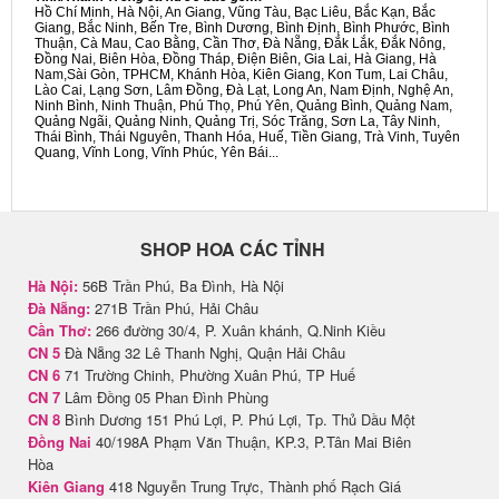
Hồ Chí Minh, Hà Nội, An Giang, Vũng Tàu, Bạc Liêu, Bắc Kạn, Bắc
Giang, Bắc Ninh, Bến Tre, Bình Dương, Bình Định, Bình Phước, Bình
Thuận, Cà Mau, Cao Bằng, Cần Thơ, Đà Nẵng, Đắk Lắk, Đắk Nông,
Đồng Nai, Biên Hòa, Đồng Tháp, Điện Biên, Gia Lai, Hà Giang, Hà
Nam,Sài Gòn, TPHCM, Khánh Hòa, Kiên Giang, Kon Tum, Lai Châu,
Lào Cai, Lạng Sơn, Lâm Đồng, Đà Lạt, Long An, Nam Định, Nghệ An,
Ninh Bình, Ninh Thuận, Phú Thọ, Phú Yên, Quảng Bình, Quảng Nam,
Quảng Ngãi, Quảng Ninh, Quảng Trị, Sóc Trăng, Sơn La, Tây Ninh,
Thái Bình, Thái Nguyên, Thanh Hóa, Huế, Tiền Giang, Trà Vinh, Tuyên
Quang, Vĩnh Long, Vĩnh Phúc, Yên Bái...
SHOP HOA CÁC TỈNH
Hà Nội:
56B Trần Phú, Ba Đình, Hà Nội
Đà Nẵng:
271B Trần Phú, Hải Châu
Cần Thơ:
266 đường 30/4, P. Xuân khánh, Q.Ninh Kiều
CN 5
Đà Nẵng 32 Lê Thanh Nghị, Quận Hải Châu
CN 6
71 Trường Chinh, Phường Xuân Phú, TP Huế
CN 7
Lâm Đồng 05 Phan Đình Phùng
CN 8
Bình Dương 151 Phú Lợi, P. Phú Lợi, Tp. Thủ Dầu Một
Đồng Nai
40/198A Phạm Văn Thuận, KP.3, P.Tân Mai Biên
Hòa
Kiên Giang
418 Nguyễn Trung Trực, Thành phố Rạch Giá