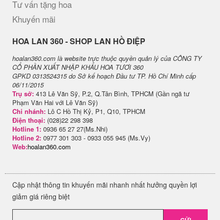
Tư vấn tặng hoa
Khuyến mãi
H​OA LAN 360 - SHOP LAN HỒ ĐIỆP
hoalan360.com là website trực thuộc quyền quản lý của CÔNG TY
CỔ PHẦN XUẤT NHẬP KHẨU HOA TƯƠI 360
GPKD 0313524315 do Sở kế hoạch Đầu tư TP. Hồ Chí Minh cấp
06/11/2015
Trụ sở:
413 Lê Văn Sỹ, P.2, Q.Tân Bình, TPHCM (Gần ngã tư
Phạm Văn Hai với Lê Văn Sỹ)
Chi nhánh:
Lô C Hồ Thị Kỷ, P1, Q10, TPHCM
Điện thoại:
(028)22 298 398
Hotline 1:
0936 65 27 27(Ms.Nhi)
Hotline 2:
0977 301 303 - 0933 055 945 (Ms.Vy)
Web:
hoalan360.com
Cập nhật thông tin khuyến mãi nhanh nhất hưởng quyền lợi
giảm giá riêng biệt