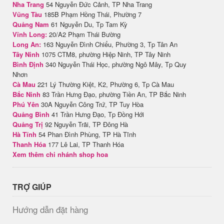
Nha Trang
54 Nguyễn Đức Cảnh, TP Nha Trang
Vũng Tàu
185B Phạm Hồng Thái, Phường 7
Quảng Nam
61 Nguyễn Du, Tp Tam Kỳ
Vĩnh Long:
20/A2 Phạm Thái Bường
Long An:
163 Nguyễn Đình Chiểu, Phường 3, Tp Tân An
Tây Ninh
1075 CTM8, phường Hiệp Ninh, TP Tây Ninh
Bình Định
340 Nguyễn Thái Học, phường Ngô Mây, Tp Quy
Nhơn
Cà Mau
221 Lý Thường Kiệt, K2, Phường 6, Tp Cà Mau
Bắc Ninh
83 Trần Hưng Đạo, phường Tiền An, TP Bắc Ninh
Phú Yên
30A Nguyễn Công Trứ, TP Tuy Hòa
Quảng Bình
41 Trần Hưng Đạo, Tp Đồng Hới
Quảng Trị
92 Nguyễn Trãi, TP Đông Hà
Hà Tĩnh
54 Phan Đình Phùng, TP Hà Tĩnh
Thanh Hóa
177 Lê Lai, TP Thanh Hóa
Xem thêm chi nhánh shop hoa
TRỢ GIÚP
Hướng dẫn đặt hàng