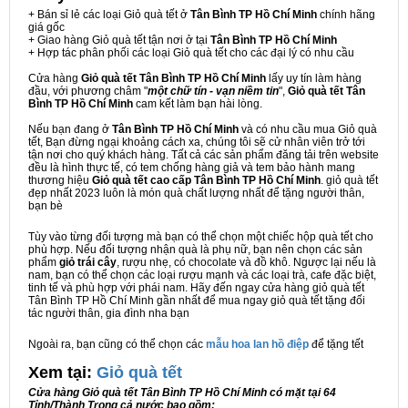
+ Bán sỉ lẻ các loại Giỏ quà tết ở
Tân Bình TP Hồ Chí Minh
chính hãng
giá gốc
+ Giao hàng Giỏ quà tết tận nơi ở tại
Tân Bình TP Hồ Chí Minh
+ Hợp tác phân phối các loại Giỏ quà tết cho các đại lý có nhu cầu
Cửa hàng
Giỏ quà tết Tân Bình TP Hồ Chí Minh
lấy uy tín làm hàng
đầu, với phương châm "
một chữ tín - vạn niềm tin
",
Giỏ quà tết Tân
Bình TP Hồ Chí Minh
cam kết làm bạn hài lòng.
Nếu bạn đang ở
Tân Bình TP Hồ Chí Minh
và có nhu cầu mua Giỏ quà
tết, Bạn đừng ngại khoảng cách xa, chúng tôi sẽ cử nhân viên trở tới
tận nơi cho quý khách hàng. Tất cả các sản phẩm đăng tải trên website
đều là hình thực tế, có tem chống hàng giả và tem bảo hành mang
thương hiệu
Giỏ quà tết cao cấp Tân Bình TP Hồ Chí Minh
. giỏ quà tết
đẹp nhất 2023 luôn là món quà chất lượng nhất để tặng người thân,
bạn bè
Tùy vào từng đối tượng mà bạn có thể chọn một chiếc hộp quà tết cho
phù hợp. Nếu đối tượng nhận quà là phụ nữ, bạn nên chọn các sản
phẩm
giỏ trái cây
, rượu nhẹ, có chocolate và đồ khô. Ngược lại nếu là
nam, bạn có thể chọn các loại rượu mạnh và các loại trà, cafe đặc biệt,
tinh tế và phù hợp với phái nam. Hãy đến ngay cửa hàng giỏ quà tết
Tân Bình TP Hồ Chí Minh gần nhất để mua ngay giỏ quà tết tặng đối
tác người thân, gia đình nha bạn
Ngoài ra, bạn cũng có thể chọn các
mẫu hoa lan hồ điệp
để tặng tết
Xem tại:
G
iỏ quà tết
Cửa hàng Giỏ quà tết Tân Bình TP Hồ Chí Minh có mặt tại 64
Tỉnh/Thành Trong cả nước bao gồm: