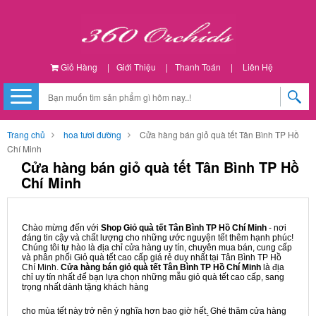
Giỏ Hàng
|
Giới Thiệu
|
Thanh Toán
|
Liên Hệ
Trang chủ
hoa tươi đường
Cửa hàng bán giỏ quà tết Tân Bình TP Hồ
Chí Minh
Cửa hàng bán giỏ quà tết Tân Bình TP Hồ
Chí Minh
Chào mừng đến với
Shop Giỏ quà tết Tân Bình TP Hồ Chí Minh
- nơi
đáng tin cậy và chất lượng cho những ước nguyện tết thêm hạnh phúc!
Chúng tôi tự hào là địa chỉ cửa hàng uy tín, chuyên mua bán, cung cấp
và phân phối Giỏ quà tết cao cấp giá rẻ duy nhất tại Tân Bình TP Hồ
Chí Minh.
Cửa hàng bán giỏ quà tết Tân Bình TP Hồ Chí Minh
là địa
chỉ uy tín nhất để bạn lựa chọn những mẫu giỏ quà tết cao cấp, sang
trọng nhất dành tặng khách hàng
cho mùa tết này trở nên ý nghĩa hơn bao giờ hết. Ghé thăm cửa hàng