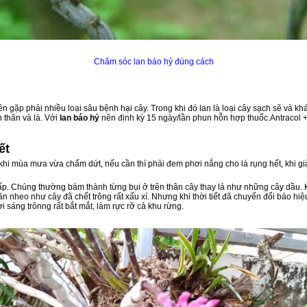
Chăm sóc lan báo hỷ đúng cách
n gặp phải nhiều loại sâu bệnh hại cây. Trong khi đó lan là loại cây sạch sẽ v
 thân và lá. Với
lan báo hỷ
nên định kỳ 15 ngày/lần phun hỗn hợp thuốc.Antracol + 
ết
 khi mùa mưa vừa chấm dứt, nếu cần thì phải đem phơi nắng cho lá rụng hết, khi g
ấp. Chúng thường bám thành từng bụi ở trên thân cây thay lá như những cây dầu. K
hăn nheo như cây đã chết trông rất xấu xí. Nhưng khi thời tiết đã chuyển đổi báo h
i sáng trônng rất bắt mắt, làm rực rỡ cả khu rừng.