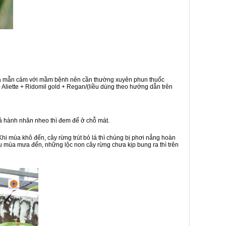
à khá mẫn cảm với mầm bệnh nên cần thường xuyên phun thuốc
Aliette + Ridomil gold + Regan/(liều dùng theo hướng dẫn trên
iả hành nhăn nheo thì đem để ở chỗ mát.
hi mùa khô đến, cây rừng trút bỏ lá thì chúng bị phơi nắng hoàn
iệu mùa mưa đến, những lộc non cây rừng chưa kịp bung ra thì trên