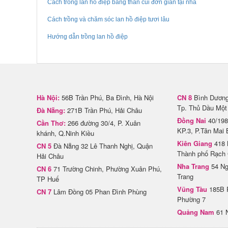
Cách trồng lan hồ điệp bằng than củi đơn giản tại nhà
Cách trồng và chăm sóc lan hồ điệp tươi lâu
Hướng dẫn trồng lan hồ điệp
Hà Nội:
56B Trần Phú, Ba Đình, Hà Nội
CN 8
Bình Dương 
Tp. Thủ Dầu Một
Đà Nẵng:
271B Trần Phú, Hải Châu
Đồng Nai
40/198
Cần Thơ:
266 đường 30/4, P. Xuân
KP.3, P.Tân Mai 
khánh, Q.Ninh Kiều
Kiên Giang
418 
CN 5
Đà Nẵng 32 Lê Thanh Nghị, Quận
Thành phố Rạch 
Hải Châu
Nha Trang
54 Ng
CN 6
71 Trường Chinh, Phường Xuân Phú,
Trang
TP Huế
Vũng Tàu
185B 
CN 7
Lâm Đồng 05 Phan Đình Phùng
Phường 7
Quảng Nam
61 