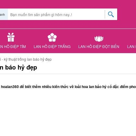
anh
N HỒ ĐIỆP TÍM
LAN HỒ ĐIỆP TRẮNG
LAN HỒ ĐIỆP ĐỘT BIẾN
LAN 
 - kỹ thuật trồng lan báo hỷ đẹp
an báo hỷ đẹp
g hoalan360 để biết thêm nhiều kiến thức về loài hoa lan báo hỷ có đặc điểm ph