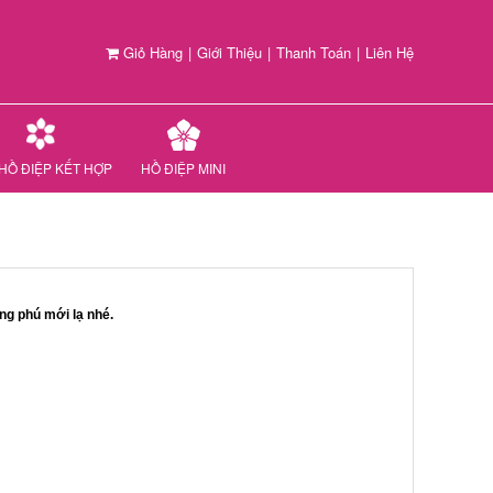
Giỏ Hàng
|
Giới Thiệu
|
Thanh Toán
|
Liên Hệ
HỒ ĐIỆP KẾT HỢP
HỒ ĐIỆP MINI
ong phú mới lạ nhé.