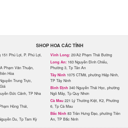
SHOP HOA CÁC TỈNH
151 Phú Lợi, P. Phú Lợi,
Vĩnh Long:
20/A2 Phạm Thái Bường
Long An:
163 Nguyễn Đình Chiểu,
A Phạm Văn Thuận,
Phường 3, Tp Tân An
Biên Hòa
Tây Ninh
1075 CTM8, phường Hiệp Ninh,
Nguyễn Trung Trực,
TP Tây Ninh
Giá
Bình Định
340 Nguyễn Thái Học, phường
uyễn Đức Cảnh, TP Nha
Ngô Mây, Tp Quy Nhơn
Cà Mau
221 Lý Thường Kiệt, K2, Phường
Phạm Hồng Thái,
6, Tp Cà Mau
Bắc Ninh
83 Trần Hưng Đạo, phường Tiền
Nguyễn Du, Tp Tam Kỳ
An, TP Bắc Ninh