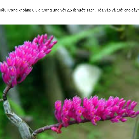
iều lượng khoảng 0,3 g tương ứng với 2,5 lít nước sạch. Hòa vào và tưới cho cây 