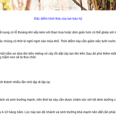
Đặc điểm hình thái của lan báo hỷ
t nung có lỗ thoáng khí xếp kèm với than hoa hoặc đơn giản hơn có thể ghép với m
 chúng có thời kì nghỉ ngơi vào mùa khô. Thời điểm này cần giảm việc tưới nước k
ột nắm xơ dừa lên trên miêng vỏ cây rồi đặt cây lan lên trên.Sau đó phủ thêm một
 mầm non sẽ bị thui chột.
i thành nhiều lần nhỏ lặp đi lặp lại.
nhánh và sinh trưởng mạnh, nên thời kỳ này cần được chăm sóc với hệ dinh dưỡng c
g 4-10 hàng năm. Lúc này lan đẻ nhánh và sinh trưởng khá mạnh nên đất cần phải đ