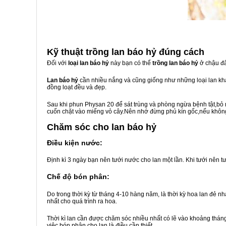
Kỹ thuật trồng lan báo hỷ đúng cách
Đối với
loại lan báo hỷ
này bạn có thể
trồng lan báo hỷ
ở chậu đấ
Lan báo hỷ
cần nhiều nắng và cũng giống như những loại lan khác
đồng loạt đều và đẹp.
Sau khi phun Physan 20 để sát trùng và phòng ngừa bệnh tật,bỏ m
cuốn chặt vào miếng vỏ cây.Nên nhớ đừng phủ kín gốc,nếu không
Chăm sóc cho lan báo hỷ
Điều kiện nước
:
Định kì 3 ngày bạn nên tưới nước cho lan một lần. Khi tưới nên tướ
Chế độ bón phân:
Do trong thời kỳ từ tháng 4-10 hàng năm, là thời kỳ hoa lan đẻ 
nhất cho quá trình ra hoa.
Thời kì lan cần được chăm sóc nhiều nhất có lẽ vào khoảng thán
việc bón phân cho lan là điều cần thiết.