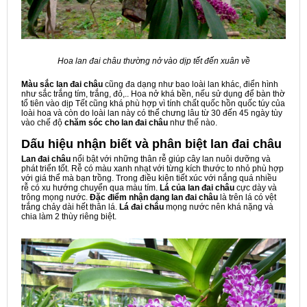
Hoa lan đai châu thường nở vào dịp tết đến xuân về
Màu sắc lan đai châu
cũng đa dạng như bao loài lan khác, điển hình
như sắc trắng tím, trắng, đỏ,.. Hoa nở khá bền, nếu sử dụng để bàn thờ
tổ tiên vào dịp Tết cũng khá phù hợp vì tính chất quốc hồn quốc túy của
loài hoa và còn do loài lan này có thể chưng lâu từ 30 đến 45 ngày tùy
vào chế độ
chăm sóc cho lan đai châu
như thế nào.
Dấu hiệu nhận biết và phân biệt lan đai châu
Lan đai châu
nổi bật với những thân rễ giúp cây lan nuôi dưỡng và
phát triển tốt. Rễ có màu xanh nhạt với từng kích thước to nhỏ phù hợp
với giá thể mà bạn trồng. Trong điều kiện tiết xúc với nắng quá nhiều
rễ có xu hướng chuyển qua màu tím.
Lá của lan đai châu
cực dày và
trông mọng nước.
Đặc điểm nhận dạng lan đai châu
là trên lá có vệt
trắng chảy dài hết thân lá.
Lá đai châu
mọng nước nên khá nặng và
chia làm 2 thùy riêng biệt.