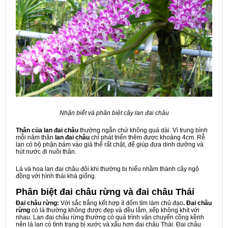
Nhận biết và phân biệt cây lan đai châu
Thân của lan đai châu
thường ngắn chứ không quá dài. Vì trung bình
mỗi năm thân
lan đai châu
chỉ phát triển thêm được khoảng 4cm. Rễ
lan có bộ phận bám vào giá thể rất chặt, để giúp đưa dinh dưỡng và
hút nước đi nuôi thân.
Lá và hoa lan đai châu đôi khi thường bị hiểu nhầm thành cây ngô
đồng với hình thái khá giống.
Phân biệt đai châu rừng và đai châu Thái
Đai châu rừng:
Với sắc trắng kết hợp ít đốm tím làm chủ đạo
. Đai châu
rừng
có lá thường không được đẹp và đều lắm, xếp không khít với
nhau. Lan đai châu rừng thường có quá trình vận chuyển cồng kềnh
nên lá lan có tình trạng bị xước và xấu hơn đai châu Thái. Đai châu