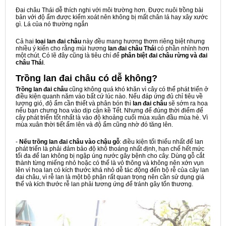
Đai châu Thái dễ thích nghi với môi trường hơn. Được nuôi trồng bài
bản với độ ẩm được kiểm xoát nên không bị mất chân lá hay xây xước
gì. Lá của nó thường ngắn
Cả hai
loại lan đai châu
này đều mang hương thơm riêng biệt nhưng
nhiều ý kiến cho rằng mùi hương
lan đai châu Thái
có phần nhỉnh hơn
một chút. Có lẽ đây cũng là tiêu chí để
phân biệt đai châu rừng và đai
châu Thái
.
Trồng lan đai châu có dễ không?
Trồng lan đai châu
cũng không quá khó khăn vì cây có thể phát triển ở
điều kiện quanh năm vào bất cứ lúc nào. Nếu đáp ứng đủ chỉ tiêu về
lượng gió, độ ẩm cần thiết và phân bón thì
lan đai châu
sẽ sớm ra hoa
nếu bạn chưng hoa vào dịp cận kề Tết. Nhưng để đúng thời điểm để
cây phát triển tốt nhất là vào độ khoảng cuối mùa xuân đầu mùa hè. Vì
mùa xuân thời tiết ấm lên và độ ẩm cũng nhờ đó tăng lên.
-
Nếu trồng lan đai châu vào chậu gỗ
: điều kiện tối thiểu nhất để lan
phát triển là phải đảm bảo độ khô thoáng nhất định, hạn chế hết mức
tối đa để lan không bị ngập úng nước gây bệnh cho cây. Dùng gỗ cắt
thành từng miếng nhỏ hoặc có thể là vỏ thông và không nên xớn vụn
lên vì hoa lan có kích thước khá nhỏ dễ tác động đến bộ rễ của cây lan
đai châu, vì rễ lan là một bộ phận rất quan trọng nên cần sử dụng giá
thể và kích thước rễ lan phải tương ứng để tránh gây tổn thương.