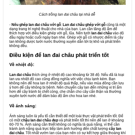
Cách trồng lan đai châu tại nhà dễ
-
Nếu ghép lan đai châu với gỗ
:
Lan đai châu ghép với gỗ
cũng là một
dạng trang trí nghệ thuật cho nhà của bạn. Lan cần tăng độ ẩm để
thích hợp với điều kiện ghép với gỗ, lũa. Nên tưới
lan đai châu
vào độ
đầu ngày hoặc cuối ngày bạn nhé. Ghép với gỗ có nhược điểm là cây
lan không được tưới nước thường xuyên dẫn tới bị khô và phát triển
không đều.
Điều kiện để lan đai châu phát triển tốt
Về nhiệt độ:
Lan đai châu
thích ứng ở nhiệt độ cao khoảng từ 38 độ. Nếu đã là loại
lan ưa nhiệt độ cao cũng đồng nghĩa với việc chịu lạnh kém. Bạn
không nên để hoa lan ở nhiệt độ quá thấp, nếu vào mùa đông cần lưu
ý hơn để cây không bị bệnh. Nên chuyển cây lan đến những vị trí ấm
hơn để cây tránh bị chết cóng, che chắn cho cây cẩn thận và thường
xuyên tưới nước để đảm bảo độ ấm cho hoa lan nhé.
Về ánh sáng:
Ánh sáng luôn là yếu tố cần thiết để một loài thực vật phát triển tốt. Để
có một
chậu lan đai châu đẹp
và phát triển tốt thì nên để lan ở khoảng
60-70 %. Ánh sáng cần thiết không có nghĩa là quá nắng, vì thế cần
tránh ánh nắng quá trực tiếp làm ảnh hưởng đến chất lượng
cây lan
đai châu
. Tốt nhất vườn lan của bạn nên có sự kết hợp giữa thoáng khí