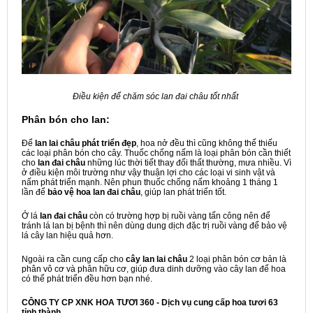
Điều kiện để chăm sóc lan đai châu tốt nhất
Phân bón cho lan:
Để
lan lai châu phát triển đẹp
, hoa nở đều thì cũng không thể thiếu
các loại phân bón cho cây. Thuốc chống nấm là loại phân bón cần thiết
cho
lan đai châu
những lúc thời tiết thay đổi thất thường, mưa nhiều. Vì
ở điều kiện môi trường như vậy thuận lợi cho các loại vi sinh vật và
nấm phát triển mạnh. Nên phun thuốc chống nấm khoảng 1 tháng 1
lần để
bảo vệ hoa lan đai châu
, giúp lan phát triển tốt.
Ở lá
lan đai châu
còn có trường hợp bị ruồi vàng tấn công nên để
tránh lá lan bị bệnh thì nên dùng dung dịch đặc trị ruồi vàng để bảo vệ
lá cây lan hiệu quả hơn.
Ngoài ra cần cung cấp cho
cây lan lai châu
2 loại phân bón cơ bản là
phân vô cơ và phân hữu cơ, giúp đưa dinh dưỡng vào cây lan để hoa
có thể phát triển đều hơn bạn nhé.
CÔNG TY CP XNK HOA TƯƠI 360 - Dịch vụ cung cấp hoa tươi 63
tỉnh thành