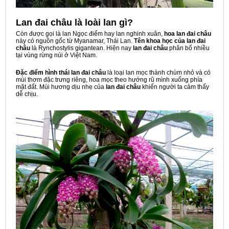
Lan đai châu là loài lan gì?
Còn được gọi là lan Ngọc điểm hay lan nghinh xuân,
hoa lan đai châu
này có nguồn gốc từ Myanamar, Thái Lan.
Tên khoa học của lan đai
châu
là Rynchostylis gigantean. Hiện nay
lan đai châu
phân bố nhiều
tại vùng rừng núi ở Việt Nam.
Đặc điểm hình thái lan đai châu
là loại lan mọc thành chùm nhỏ và có
mùi thơm đặc trưng riêng, hoa mọc theo hướng rũ mình xuống phía
mặt đất. Mùi hương dịu nhẹ của
lan đai châu
khiến người ta cảm thấy
dễ chịu.