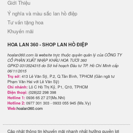
Giới Thiệu
Ý nghĩa và màu sắc lan hồ điệp
Tư vấn tặng hoa
Khuyến mãi
H​OA LAN 360 - SHOP LAN HỒ ĐIỆP
hoalan360.com là website trực thuộc quyền quản lý của CÔNG TY
CỔ PHẦN XUẤT NHẬP KHẨU HOA TƯƠI 360
GPKD 0313524315 do Sở kế hoạch Đầu tư TP. Hồ Chí Minh cấp
06/11/2015
Trụ sở:
413 Lê Văn Sỹ, P.2, Q.Tân Bình, TPHCM (Gần ngã tư
Phạm Văn Hai với Lê Văn Sỹ)
Chi nhánh:
Lô C Hồ Thị Kỷ, P1, Q10, TPHCM
Điện thoại:
(028)22 298 398
Hotline 1:
0936 65 27 27(Ms.Nhi)
Hotline 2:
0977 301 303 - 0933 055 945 (Ms.Vy)
Web:
hoalan360.com
Cập nhật thông tin khuyến mãi nhanh nhất hưởng quyền lợi