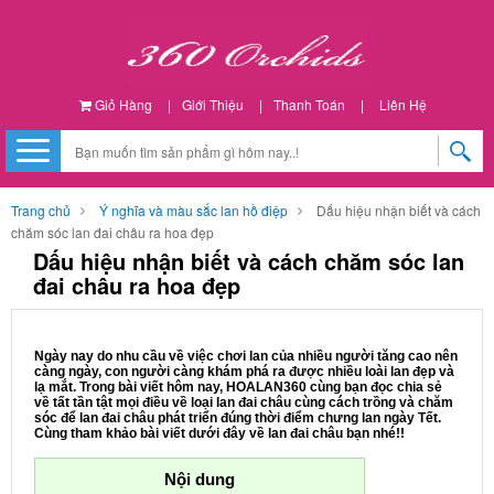
Giỏ Hàng
|
Giới Thiệu
|
Thanh Toán
|
Liên Hệ
Trang chủ
Ý nghĩa và màu sắc lan hồ điệp
Dấu hiệu nhận biết và cách
chăm sóc lan đai châu ra hoa đẹp
Dấu hiệu nhận biết và cách chăm sóc lan
đai châu ra hoa đẹp
Ngày nay do nhu cầu về việc chơi lan của nhiều người tăng cao nên
càng ngày, con người càng khám phá ra được nhiều loài lan đẹp và
lạ mắt. Trong bài viết hôm nay, HOALAN360 cùng bạn đọc chia sẻ
về tất tần tật mọi điều về loại lan đai châu cùng cách trồng và chăm
sóc để lan đai châu phát triển đúng thời điểm chưng lan ngày Tết.
Cùng tham khảo bài viết dưới đây về lan đai châu bạn nhé!!
Nội dung