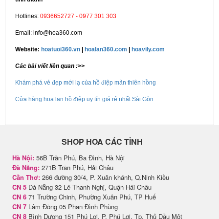
Hotlines:
0936652727 - 0977 301 303
Email: info@hoa360.com
Website:
hoatuoi360.vn
|
hoalan360.com
|
hoavily.com
Các bài viết liên quan :>>
Khám phá vẻ đẹp mới lạ của hồ điệp mãn thiên hồng
Cửa hàng hoa lan hồ điệp uy tín giá rẻ nhất Sài Gòn
SHOP HOA CÁC TỈNH
Hà Nội:
56B Trần Phú, Ba Đình, Hà Nội
Đà Nẵng:
271B Trần Phú, Hải Châu
Cần Thơ:
266 đường 30/4, P. Xuân khánh, Q.Ninh Kiều
CN 5
Đà Nẵng 32 Lê Thanh Nghị, Quận Hải Châu
CN 6
71 Trường Chinh, Phường Xuân Phú, TP Huế
CN 7
Lâm Đồng 05 Phan Đình Phùng
CN 8
Bình Dương 151 Phú Lợi, P. Phú Lợi, Tp. Thủ Dầu Một