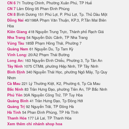
CN 6
71 Trường Chinh, Phường Xuân Phú, TP Huế
CN 7
Lâm Đồng 05 Phan Đình Phùng
CN 8
Bình Dương 151 Phú Lợi, P. Phú Lợi, Tp. Thủ Dầu Một
Đồng Nai
40/198A Phạm Văn Thuận, KP.3, P.Tân Mai Biên
Hòa
Kiên Giang
418 Nguyễn Trung Trực, Thành phố Rạch Giá
Nha Trang
54 Nguyễn Đức Cảnh, TP Nha Trang
Vũng Tàu
185B Phạm Hồng Thái, Phường 7
Quảng Nam
61 Nguyễn Du, Tp Tam Kỳ
Vĩnh Long:
20/A2 Phạm Thái Bường
Long An:
163 Nguyễn Đình Chiểu, Phường 3, Tp Tân An
Tây Ninh
1075 CTM8, phường Hiệp Ninh, TP Tây Ninh
Bình Định
340 Nguyễn Thái Học, phường Ngô Mây, Tp Quy
Nhơn
Cà Mau
221 Lý Thường Kiệt, K2, Phường 6, Tp Cà Mau
Bắc Ninh
83 Trần Hưng Đạo, phường Tiền An, TP Bắc Ninh
Phú Yên
30A Nguyễn Công Trứ, TP Tuy Hòa
Quảng Bình
41 Trần Hưng Đạo, Tp Đồng Hới
Quảng Trị
92 Nguyễn Trãi, TP Đông Hà
Hà Tĩnh
54 Phan Đình Phùng, TP Hà Tĩnh
Thanh Hóa
177 Lê Lai, TP Thanh Hóa
Xem thêm chi nhánh shop hoa