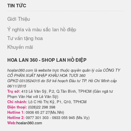
TIN TỨC
Giới Thiệu
Ý nghĩa và màu sắc lan hồ điệp
Tư vấn tặng hoa
Khuyến mãi
H​OA LAN 360 - SHOP LAN HỒ ĐIỆP
hoalan360.com là website trực thuộc quyền quản lý của CÔNG TY
CỔ PHẦN XUẤT NHẬP KHẨU HOA TƯƠI 360
GPKD 0313524315 do Sở kế hoạch Đầu tư TP. Hồ Chí Minh cấp
06/11/2015
Trụ sở:
413 Lê Văn Sỹ, P.2, Q.Tân Bình, TPHCM (Gần ngã tư
Phạm Văn Hai với Lê Văn Sỹ)
Chi nhánh:
Lô C Hồ Thị Kỷ, P1, Q10, TPHCM
Điện thoại:
(028)22 298 398
Hotline 1:
0936 65 27 27(Ms.Nhi)
Hotline 2:
0977 301 303 - 0933 055 945 (Ms.Vy)
Web:
hoalan360.com