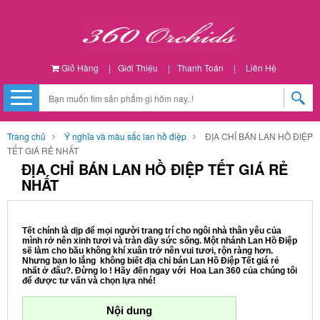
Giỏ Hàng
|
Giới Thiệu
|
Thanh Toán
|
Liên Hệ
Trang chủ
Ý nghĩa và màu sắc lan hồ điệp
ĐỊA CHỈ BÁN LAN HỒ ĐIỆP
TẾT GIÁ RẺ NHẤT
ĐỊA CHỈ BÁN LAN HỒ ĐIỆP TẾT GIÁ RẺ
NHẤT
Tết chính là dịp để mọi người trang trí cho ngôi nhà thân yêu của
mình rở nên xinh tươi và tràn đầy sức sống. Một nhánh Lan Hồ Điệp
sẽ làm cho bầu không khí xuân trở nên vui tươi, rộn ràng hơn.
Nhưng bạn lo lắng không biết địa chỉ bán Lan Hồ Điệp Tết giá rẻ
nhất ở đâu?. Đừng lo ! Hãy đến ngay với Hoa Lan 360 của chúng tôi
để được tư vấn và chọn lựa nhé!
Nội dung