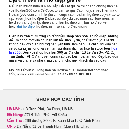
Nếu bạn muốn mua
lan hồ điệp Đà Lạt giá rẻ
thì nhanh chóng liên hệ
với Hoalan360.com để được tư vấn và giải đáp mọi chi tiết. Hiện nay,
Hoalan360.com chính là địa chỉ cung cấp hoa lan hồ điệp có xuất xứ từ
các
vườn hoa hồ điệp Đà Lạt
với đầy đủ các màu sắc, bao gồm: lan
hồ điệp trắng, lan hồ điệp vàng, lan hồ điệp tím, lan hồ điệp kết
hợp,
đại hồ điệp
, hồ điệp mini và cả hồ điệp giống.
Hiện nay trên thị trường có rất nhiều shop bán hoa lan hồ điệp, nhưng
để lựa chọn một địa chỉ bán lan hồ điệp uy tín, chất lượng, giá rẻ thì
không hề đơn giản nhưng bạn yên tâm đảm bảo địa chỉ dưới đây bạn
sẽ vô cùng hài lòng và yên tâm sử dụng dịch vụ hoa lan tươi bên
Hoa
lan 360
. Đến với shop hoa lan 360 tại địa chỉ 413 Lê Văn Sỹ, P2, Q.
Tân Bình, TPHCM chuyên cung cấp các loại hoa lan tươi đẹp bao gồm
giá sỉ và giá rẻ và ghé chậu trang trí cho quý khách đã yêu cầu.
Mọi chi tiết xin vui lòng liên hệ Hotline của Hoalan360.com theo
số:
(028)22 298 398 - 0936 65 27 27 - 0977 301 303
.
SHOP HOA CÁC TỈNH
Hà Nội:
56B Trần Phú, Ba Đình, Hà Nội
Đà Nẵng:
271B Trần Phú, Hải Châu
Cần Thơ:
266 đường 30/4, P. Xuân khánh, Q.Ninh Kiều
CN 5
Đà Nẵng 32 Lê Thanh Nghị, Quận Hải Châu