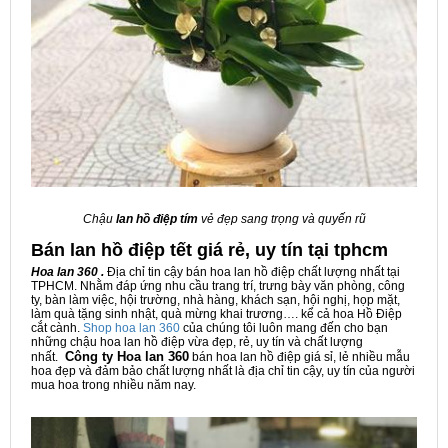
Chậu
lan hồ điệp tím
vẻ đẹp sang trọng và quyến rũ
Bán lan hồ điệp tết giá rẻ, uy tín tại tphcm
Hoa lan 360 .
Địa chỉ tin cậy bán hoa lan hồ điệp chất lượng nhất tại
TPHCM. Nhằm đáp ứng nhu cầu trang trí, trưng bày văn phòng, công
ty, bàn làm việc, hội trường, nhà hàng, khách sạn, hội nghị, họp mặt,
làm quà tặng sinh nhật, quà mừng khai trương…. kể cả hoa Hồ Điệp
cắt cành.
Shop hoa lan 360
của chúng tôi luôn mang đến cho bạn
những chậu hoa lan hồ điệp vừa đẹp, rẻ, uy tín và chất lượng
Công ty Hoa lan 360
nhất.
bán hoa lan hồ điệp giá sỉ, lẻ nhiều mẫu
hoa đẹp và đảm bảo chất lượng nhất là địa chỉ tin cậy, uy tín của người
mua hoa trong nhiều năm nay.