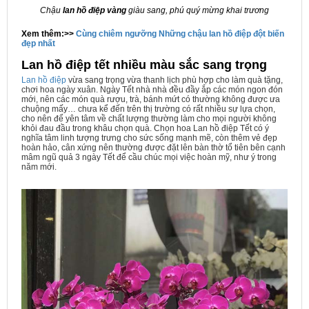
Chậu
lan hồ điệp vàng
giàu sang, phú quý mừng khai trương
Xem thêm:>>
Cùng chiêm ngưỡng Những chậu lan hồ điệp đột biến
đẹp nhất
Lan hồ điệp tết nhiều màu sắc sang trọng
Lan hồ điệp
vừa sang trọng vừa thanh lịch phù hợp cho làm quà tặng,
chơi hoa ngày xuân. Ngày Tết nhà nhà đều đầy ắp các món ngon đón
mới, nên các món quà rượu, trà, bánh mứt có thường không được ưa
chuộng mấy… chưa kể đến trên thị trường có rất nhiều sự lựa chọn,
cho nên để yên tâm về chất lượng thường làm cho mọi người không
khỏi đau đầu trong khâu chọn quà. Chọn hoa Lan hồ điệp Tết có ý
nghĩa tâm linh tượng trưng cho sức sống mạnh mẽ, còn thêm vẻ đẹp
hoàn hảo, cân xứng nên thường được đặt lên bàn thờ tổ tiên bên cạnh
mâm ngũ quả 3 ngày Tết để cầu chúc mọi việc hoàn mỹ, như ý trong
năm mới.