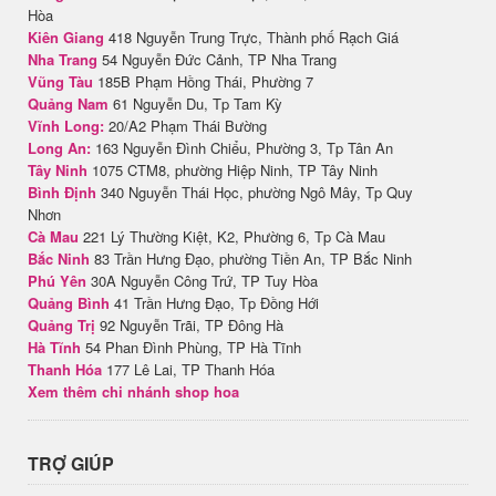
Hòa
Kiên Giang
418 Nguyễn Trung Trực, Thành phố Rạch Giá
Nha Trang
54 Nguyễn Đức Cảnh, TP Nha Trang
Vũng Tàu
185B Phạm Hồng Thái, Phường 7
Quảng Nam
61 Nguyễn Du, Tp Tam Kỳ
Vĩnh Long:
20/A2 Phạm Thái Bường
Long An:
163 Nguyễn Đình Chiểu, Phường 3, Tp Tân An
Tây Ninh
1075 CTM8, phường Hiệp Ninh, TP Tây Ninh
Bình Định
340 Nguyễn Thái Học, phường Ngô Mây, Tp Quy
Nhơn
Cà Mau
221 Lý Thường Kiệt, K2, Phường 6, Tp Cà Mau
Bắc Ninh
83 Trần Hưng Đạo, phường Tiền An, TP Bắc Ninh
Phú Yên
30A Nguyễn Công Trứ, TP Tuy Hòa
Quảng Bình
41 Trần Hưng Đạo, Tp Đồng Hới
Quảng Trị
92 Nguyễn Trãi, TP Đông Hà
Hà Tĩnh
54 Phan Đình Phùng, TP Hà Tĩnh
Thanh Hóa
177 Lê Lai, TP Thanh Hóa
Xem thêm chi nhánh shop hoa
TRỢ GIÚP