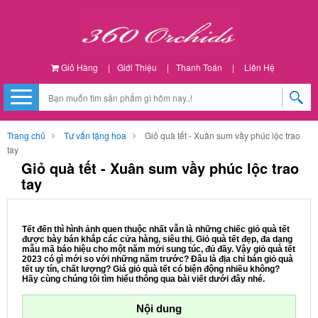
Giỏ Hàng
|
Giới Thiệu
|
Thanh Toán
|
Liên Hệ
Trang chủ
Tư vấn tặng hoa
Giỏ quà tết - Xuân sum vầy phúc lộc trao
tay
Giỏ quà tết - Xuân sum vầy phúc lộc trao
tay
Tết đến thì hình ảnh quen thuộc nhất vẫn là những chiếc giỏ quà tết
được bày bán khắp các cửa hàng, siêu thị. Giỏ quà tết đẹp, đa dạng
mẫu mã báo hiệu cho một năm mới sung túc, đủ đầy. Vậy giỏ quà tết
2023 có gì mới so với những năm trước? Đâu là địa chỉ bán giỏ quà
tết uy tín, chất lượng? Giá giỏ quà tết có biện động nhiều không?
Hãy cùng chúng tôi tìm hiểu thông qua bài viết dưới đây nhé.
Nội dung