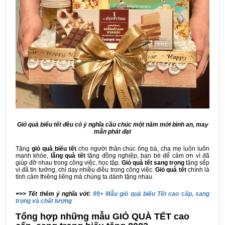
Giỏ quà biếu tết đều có ý nghĩa cầu chúc một năm mới bình an, may
mắn phát đạt
Tặng
giỏ quà biếu tết
cho người thân chúc ông bà, cha mẹ luôn luôn
mạnh khỏe,
lẵng quà tết
tặng đồng nghiệp, bạn bè để cảm ơn vì đã
giúp đỡ nhau trong công việc, học tập.
Giỏ quà tết sang trọng
tặng sếp
vì đã tin tưởng, chỉ dạy nhiều điều trong công việc.
Giỏ quà tết
chính là
tình cảm thiêng liêng mà chúng ta dành tặng nhau.
=>> Tết thêm ý nghĩa với:
99+ Mẫu giỏ quà biếu Tết cao cấp, sang
trọng và chất lượng
Tổng hợp những mẫu GIỎ QUÀ TẾT cao