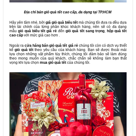
Địa chỉ bán giỏ quà tết cao cấp, đa dạng tại TP.HCM
Hãy yên tâm nhé, bởi
giá giỏ quà biếu tết
mà chúng tôi đưa ra đều dựa
trên tài chính của từng phân khúc khách hàng, nên sẽ có đa dạng
mẫu
giỏ quà biếu tết
giá rẻ
đến
giỏ quà tết sang trọng
,
hộp quà tết
cao cấp
với mức giá cao hơn .
Ngoài ra
cửa háng bán giỏ quà tết giá rẻ
chúng tôi còn có dịch vụ thiết
kế
giỏ quà tết
theo yêu cầu của khách hàng. Bạn sẽ được thoải mái
lựa chọn những vật phẩm tùy thích, chúng tôi đảm bảo sẽ làm đúng
theo mong muốn của quý khách, chắc chắn sẽ không làm bạn thất
vọng khi lựa chọn
mua giỏ quà tết
của chúng tôi.