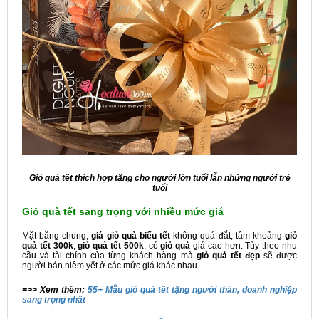
Giỏ quà tết
thích hợp tặng cho người lớn tuổi lẫn những người trẻ
tuổi
Giỏ quà tết sang trọng với nhiều mức giá
Mặt bằng chung,
giá giỏ quà biếu tết
không quá đắt, tầm khoảng
giỏ
quà tết 300k
,
giỏ quà tết 500k
, có
giỏ quà
giá cao hơn. Tùy theo nhu
cầu và tài chính của từng khách hàng mà
giỏ quà tết đẹp
sẽ được
người bán niêm yết ở các mức giá khác nhau.
=>> Xem thêm:
55+ Mẫu giỏ quà tết tặng người thân, doanh nghiệp
sang trọng nhất