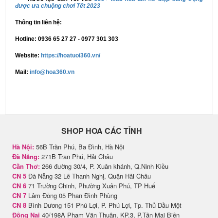
được ưa chuộng chơi Tết 2023
Thông tin liên hệ:
Hotline: 0936 65 27 27 - 0977 301 303
Website:
https://hoatuoi360.vn/
Mail:
i
nfo@hoa360.vn
SHOP HOA CÁC TỈNH
Hà Nội:
56B Trần Phú, Ba Đình, Hà Nội
Đà Nẵng:
271B Trần Phú, Hải Châu
Cần Thơ:
266 đường 30/4, P. Xuân khánh, Q.Ninh Kiều
CN 5
Đà Nẵng 32 Lê Thanh Nghị, Quận Hải Châu
CN 6
71 Trường Chinh, Phường Xuân Phú, TP Huế
CN 7
Lâm Đồng 05 Phan Đình Phùng
CN 8
Bình Dương 151 Phú Lợi, P. Phú Lợi, Tp. Thủ Dầu Một
Đồng Nai
40/198A Phạm Văn Thuận, KP.3, P.Tân Mai Biên