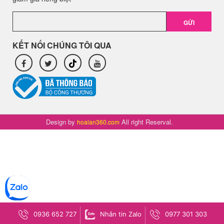
GỬI
KẾT NỐI CHÚNG TÔI QUA
Design by
All right Reserval.
hoalan360.com
0936 652 727
Nhắn tin Zalo
0977 301 303