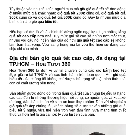
Tùy thuộc vào nhu cầu của người mua mà
giá giỏ quà tết
sẽ dao động
ở nhiều mức giá khác nhau:
giỏ quà tết 200k
cũng có,
giỏ quà tết giá
300k
cũng có và
giỏ quà tết giá 500k
cũng có. Đây là những mức giá
bình dân cho
giỏ quà biếu tết
.
Nếu bạn có dư dả về tài chính thì đừng ngần ngại lựa chọn những
lẵng
quà tết
cao cấp
hơn nhé. Tuy mức giá sẽ cao sẽ nhỉnh hơn một chút,
nhưng với câu nói “ tiền nào của đó “ thì
giỏ quà tết cao cấp
sẽ không
làm bạn thất vọng. Vừa sang trọng mà lại vừa thể hiện sự đẳng cấp
chịu chi của mình.
Địa chỉ bán giỏ quà tết cao cấp, đa dạng tại
TP.HCM – Hoa Tươi 360
Hoa Tươi 360
là đơn vị uy tín chuyên cung cấp
giỏ bánh kẹo tết
đẹp
,
giá rẻ
tại TP.HCM và các tỉnh thành trên toàn quốc. Mỗi
giỏ quà
biếu tết
của chúng tôi không chỉ được chú trọng về mặt hình thức mà
còn cả chất lượng bên trong.
Sản phẩm được đóng gói trong
lẵng quà tết
của chúng tôi đều là hàng
cao cấp đến từ những thương hiệu nổi tiếng, có nguồn gốc và xuất xứ
rõ ràng, đảm bảo chuẩn vệ sinh an toàn thực phẩm. Đến với
shop bán
giỏ quà tết đẹp
chúng tôi, khách hàng sẽ được tư vấn những giỏ quà
biếu tết ý nghĩa, vừa thể hiện trọn vẹn tâm tình, vừa mang tính thiết
thực và hơn hết là giá cả hợp lý vừa túi tiền của bạn.