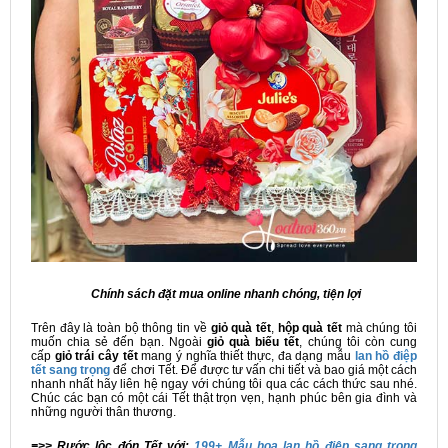
Chính sách đặt mua online nhanh chóng, tiện lợi
Trên đây là toàn bộ thông tin về
giỏ quà tết
,
hộp quà tết
mà chúng tôi
muốn chia sẻ đến bạn. Ngoài
giỏ quà biếu tết
, chúng tôi còn cung
cấp
giỏ trái cây tết
mang ý nghĩa thiết thực, đa dạng mẫu
lan hồ điệp
tết sang trọng
để chơi Tết. Để được tư vấn chi tiết và bao giá một cách
nhanh nhất hãy liên hệ ngay với chúng tôi qua các cách thức sau nhé.
Chúc các bạn có một cái Tết thật trọn vẹn, hạnh phúc bên gia đình và
những người thân thương.
=>> Rước lộc đón Tết với:
199+ Mẫu hoa lan hồ điệp sang trọng