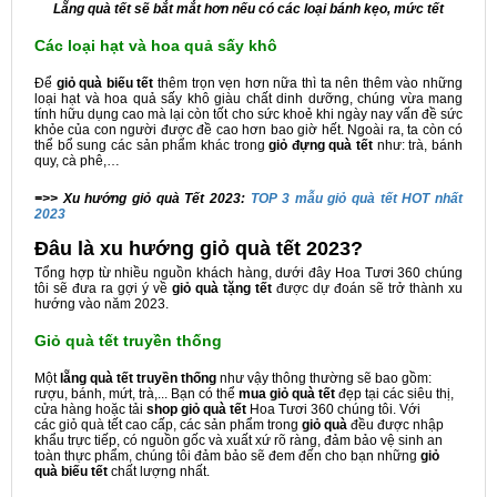
Lẵng quà tết sẽ bắt mắt hơn nếu có các loại bánh kẹo, mức tết
Các loại hạt và hoa quả sấy khô
Để
giỏ quà biếu tết
thêm trọn vẹn hơn nữa thì ta nên thêm vào những
loại hạt và hoa quả sấy khô giàu chất dinh dưỡng, chúng vừa mang
tính hữu dụng cao mà lại còn tốt cho sức khoẻ khi ngày nay vấn đề sức
khỏe của con người được đề cao hơn bao giờ hết. Ngoài ra, ta còn có
thể bổ sung các sản phẩm khác trong
giỏ đựng quà tết
như: trà, bánh
quy, cà phê,…
=>> Xu hướng giỏ quà Tết 2023:
TOP 3 mẫu giỏ quà tết HOT nhất
2023
Đâu là xu hướng giỏ quà tết 2023?
Tổng hợp từ nhiều nguồn khách hàng, dưới đây Hoa Tươi 360 chúng
tôi sẽ đưa ra gợi ý về
giỏ
quà tặng tết
được dự đoán sẽ trở thành xu
hướng vào năm 2023.
Giỏ quà tết truyền thống
Một
lẵng quà tết truyền thống
như vậy thông thường sẽ bao gồm:
rượu, bánh, mứt, trà,... Bạn có thể
mua giỏ quà tết
đẹp tại các siêu thị,
cửa hàng hoặc tải
shop giỏ quà tết
Hoa Tươi 360 chúng tôi. Với
các giỏ quà tết cao cấp, các sản phẩm trong
giỏ quà
đều được nhập
khẩu trực tiếp, có nguồn gốc và xuất xứ rõ ràng, đảm bảo vệ sinh an
toàn thực phẩm, chúng tôi đảm bảo sẽ đem đến cho bạn những
giỏ
quà biếu tết
chất lượng nhất.