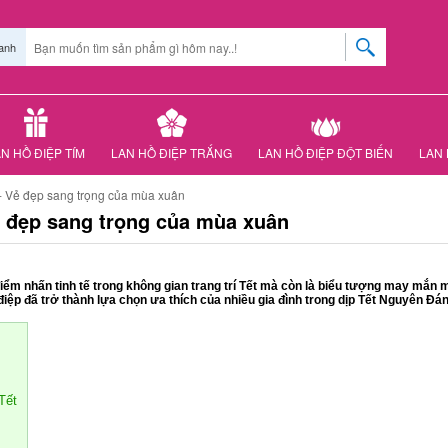
anh
N HỒ ĐIỆP TÍM
LAN HỒ ĐIỆP TRẮNG
LAN HỒ ĐIỆP ĐỘT BIẾN
LAN 
 - Vẻ đẹp sang trọng của mùa xuân
Vẻ đẹp sang trọng của mùa xuân
 nhấn tinh tế trong không gian trang trí Tết mà còn là biểu tượng may mắn man
 điệp đã trở thành lựa chọn ưa thích của nhiều gia đình trong dịp Tết Nguyên Đán
Tết