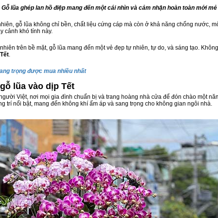
Gỗ lũa ghép lan hồ điệp mang đến một cái nhìn và cảm nhận hoàn toàn mới mẻ
ự nhiên, gỗ lũa không chỉ bền, chất liệu cứng cáp mà còn ở khả năng chống nước, m
y cảnh khó tính này.
 nhiên trên bề mặt, gỗ lũa mang đến một vẻ đẹp tự nhiên, tự do, và sáng tạo. Khô
 Tết
.
sang trọng được mua nhiều nhất
gỗ lũa vào dịp Tết
 người Việt, nơi mọi gia đình chuẩn bị và trang hoàng nhà cửa để đón chào một n
ng trí nổi bật, mang đến không khí ấm áp và sang trọng cho không gian ngôi nhà.