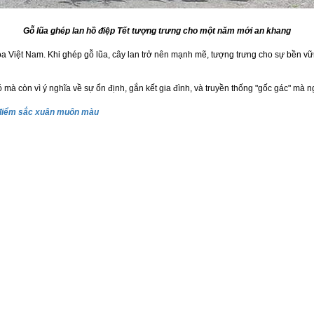
Gỗ lũa ghép lan hồ điệp Tết tượng trưng cho một năm mới an khang
óa Việt Nam. Khi ghép gỗ lũa, cây lan trở nên mạnh mẽ, tượng trưng cho sự bền v
mà còn vì ý nghĩa về sự ổn định, gắn kết gia đình, và truyền thống "gốc gác" mà ng
ổ điểm sắc xuân muôn màu