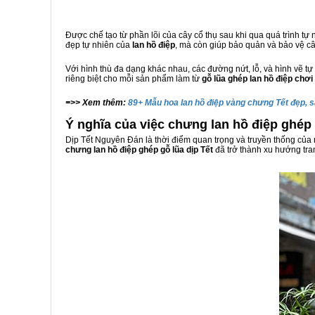
Được chế tạo từ phần lõi của cây cổ thụ sau khi qua quá trình t
đẹp tự nhiên của
lan hồ điệp
, mà còn giúp bảo quản và bảo vệ câ
Với hình thù đa dạng khác nhau, các đường nứt, lỗ, và hình vẽ tự
riêng biệt cho mỗi sản phẩm làm từ
gỗ lũa ghép lan hồ điệp chơi
=>> Xem thêm:
89+ Mẫu hoa lan hồ điệp vàng chưng Tết đẹp, 
Ý nghĩa của việc chưng lan hồ điệp ghép 
Dịp Tết Nguyên Đán là thời điểm quan trọng và truyền thống của
chưng lan hồ điệp ghép gỗ lũa
dịp Tết
đã trở thành xu hướng tra