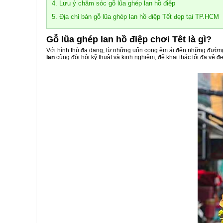
4. Lưu ý chăm sóc gỗ lũa ghép lan hồ điệp
5. Địa chỉ bán gỗ lũa ghép lan hồ điệp Tết đẹp tại TP.HCM
Gỗ lũa ghép lan hồ điệp chơi Têt là gì?
Với hình thù đa dạng, từ những uốn cong êm ái đến những đườn
lan
cũng đòi hỏi kỹ thuật và kinh nghiệm, để khai thác tối đa vẻ đ