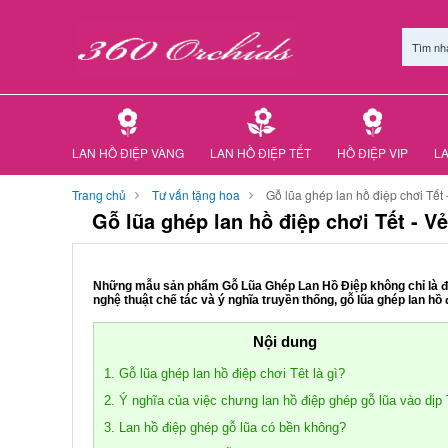
Tìm nh
LAN HỒ ĐIỆP VÀNG
LAN HỒ ĐIỆP TẾT
HỒ ĐIỆP VIP
LA
Trang chủ
Tư vấn tặng hoa
Gỗ lũa ghép lan hồ điệp chơi Tết
Gỗ lũa ghép lan hồ điệp chơi Tết - 
Những mẫu sản phẩm Gỗ Lũa Ghép Lan Hồ Điệp không chỉ là điểm
nghệ thuật chế tác và ý nghĩa truyền thống, gỗ lũa ghép lan hồ
Nội dung
1. Gỗ lũa ghép lan hồ điệp chơi Têt là gì?
2. Ý nghĩa của việc chưng lan hồ điệp ghép gỗ lũa vào dịp 
3. Lan hồ điệp ghép gỗ lũa có bền không?