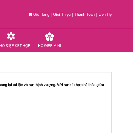
Giỏ Hàng
|
Giới Thiệu
|
Thanh Toán
|
Liên Hệ
HỒ ĐIỆP KẾT HỢP
HỒ ĐIỆP MINI
g lại tài lộc và sự thịnh vượng. Với sự kết hợp hài hòa giữa
.